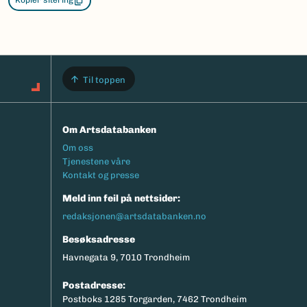
Kopier sitering
Til toppen
Om Artsdatabanken
Footermeny
Om oss
Tjenestene våre
Kontakt og presse
Meld inn feil på nettsider:
redaksjonen@artsdatabanken.no
Besøksadresse
Havnegata 9, 7010 Trondheim
Postadresse:
Postboks 1285 Torgarden, 7462 Trondheim