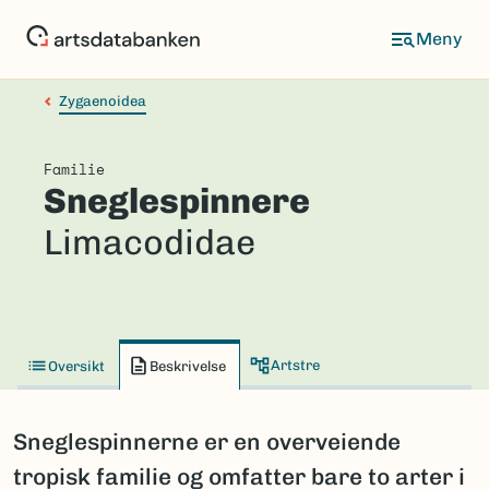
Hopp
til
hovedinnhold
Zygaenoidea
Familie
Sneglespinnere
Limacodidae
Artstre
Oversikt
Beskrivelse
Sneglespinnerne er en overveiende
tropisk familie og omfatter bare to arter i