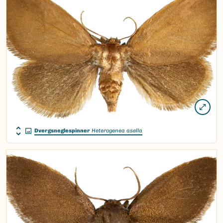
Dvergsneglespinner
Heterogenea asella