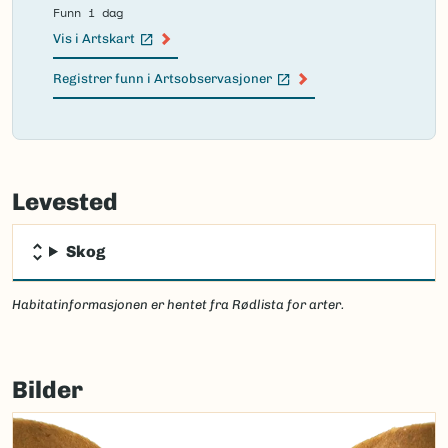
Funn i dag
Vis i Artskart
(Ekstern lenke)
Registrer funn i Artsobservasjoner
(Ekstern lenke)
Failed
to
Levested
load
map.
Skog
Habitatinformasjonen er hentet fra Rødlista for arter.
Bilder