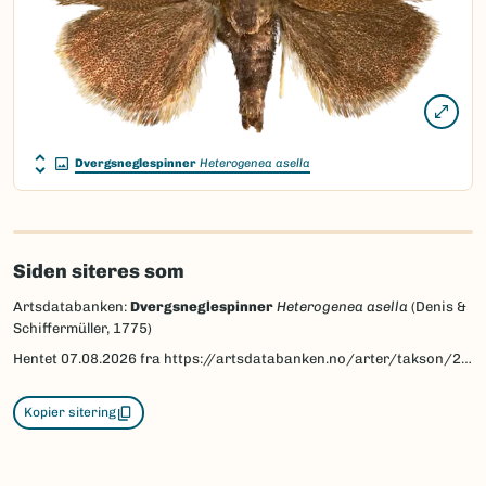
Dvergsneglespinner
Heterogenea asella
Siden siteres som
Artsdatabanken:
Dvergsneglespinner
Heterogenea asella
(Denis &
Schiffermüller, 1775)
Hentet
07.08.2026
fra https://artsdatabanken.no/arter/takson/28827
Kopier sitering