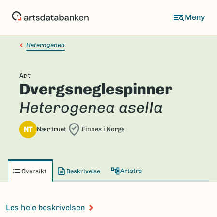
Hopp
til
hovedinnhold
Heterogenea
Art
Dvergsneglespinner
Heterogenea asella
NT
Nær truet
Finnes i Norge
Artstre
Oversikt
Beskrivelse
Les hele beskrivelsen