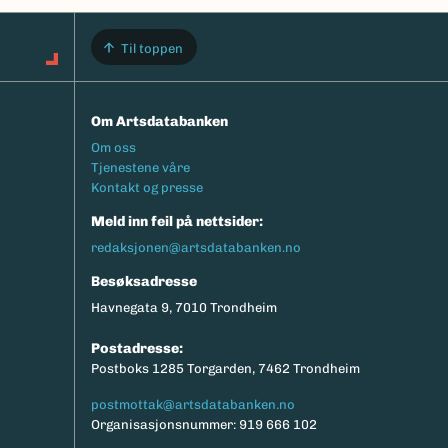
Til toppen
Om Artsdatabanken
Footermeny
Om oss
Tjenestene våre
Kontakt og presse
Meld inn feil på nettsider:
redaksjonen@artsdatabanken.no
Besøksadresse
Havnegata 9, 7010 Trondheim
Postadresse:
Postboks 1285 Torgarden, 7462 Trondheim
postmottak@artsdatabanken.no
Organisasjonsnummer: 919 666 102