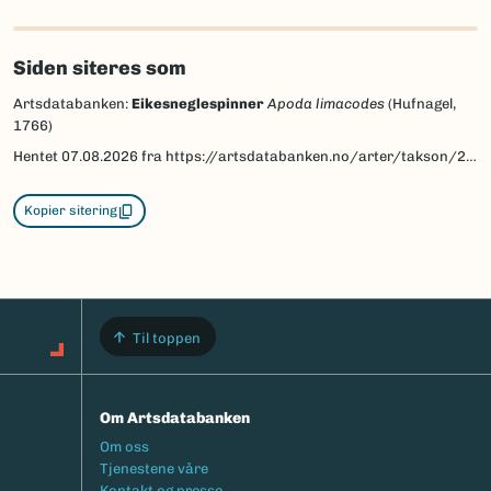
Siden siteres som
Artsdatabanken:
Eikesneglespinner
Apoda limacodes
(Hufnagel,
1766)
Hentet
07.08.2026
fra https://artsdatabanken.no/arter/takson/28825
Kopier sitering
Til toppen
Om Artsdatabanken
Footermeny
Om oss
Tjenestene våre
Kontakt og presse