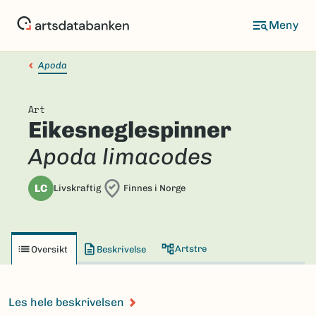
Hopp
til
hovedinnhold
Apoda
Art
Eikesneglespinner
Apoda limacodes
LC
Livskraftig
Finnes i Norge
Artstre
Oversikt
Beskrivelse
Les hele beskrivelsen