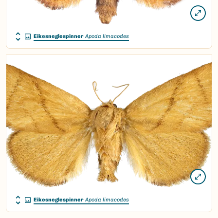
Eikesneglespinner
Apoda limacodes
Eikesneglespinner
Apoda limacodes