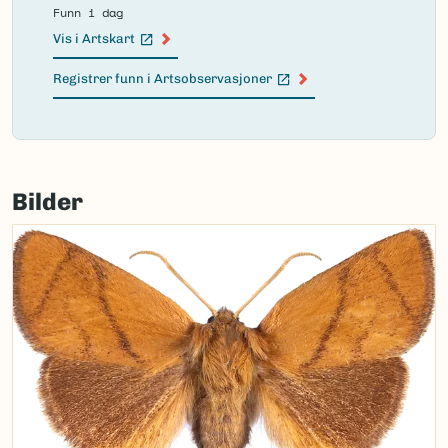
Funn i dag
Vis i Artskart
(Ekstern lenke)
Registrer funn i Artsobservasjoner
(Ekstern lenke)
Failed
to
Bilder
load
map.