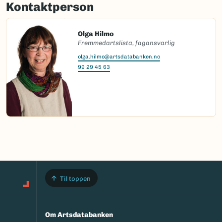
Kontaktperson
Olga Hilmo
Fremmedartslista, fagansvarlig
olga.hilmo@artsdatabanken.no
99 29 45 63
Til toppen
Om Artsdatabanken