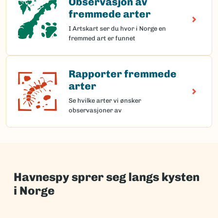
Observasjon av
fremmede arter
I Artskart ser du hvor i Norge en
fremmed art er funnet
Rapporter fremmede
Rapporter fremmede arter
arter
Se hvilke arter vi ønsker
observasjoner av
Havnespy sprer seg langs kysten
i Norge