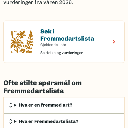
vurderinger fra våren 2026.
Søk i
Søk i Fremmedartslista
Fremmedartslista
Gjeldende liste
Se risiko og vurderinger
Ofte stilte spørsmål om
Fremmedartslista
Hva er en fremmed art?
Hva er Fremmedartslista?