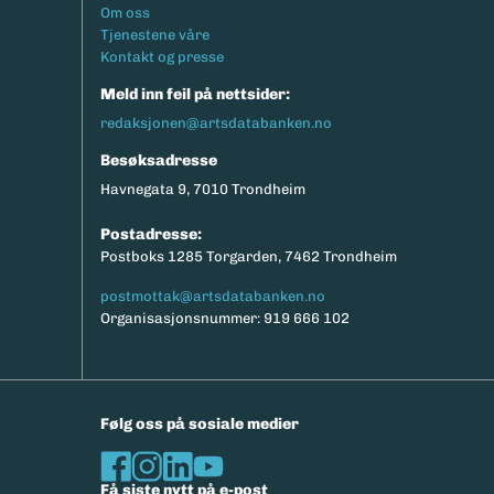
Footermeny
Om oss
Tjenestene våre
Kontakt og presse
Meld inn feil på nettsider:
redaksjonen@artsdatabanken.no
Besøksadresse
Havnegata 9, 7010 Trondheim
Postadresse:
Postboks 1285 Torgarden, 7462 Trondheim
postmottak@artsdatabanken.no
Organisasjonsnummer: 919 666 102
Følg oss på sosiale medier
Få siste nytt på e-post