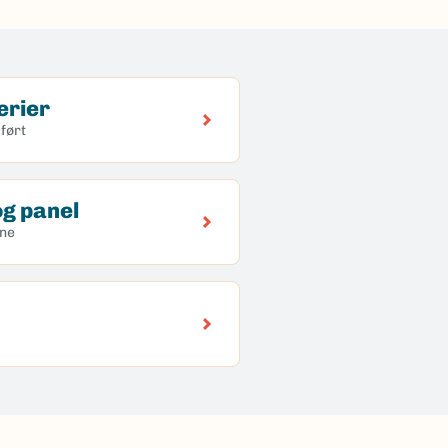
erier
ført
g panel
ene