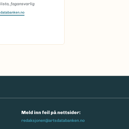
ista, fagansvarlig
sdatabanken.no
n
Meld inn feil på nettsider:
redaksjonen@artsdatabanken.no