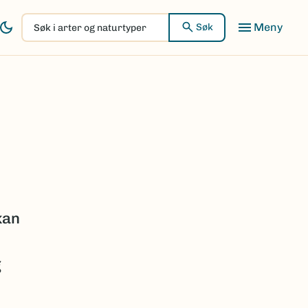
Søk
Søk
i
arter
og
naturtyper
kan
g