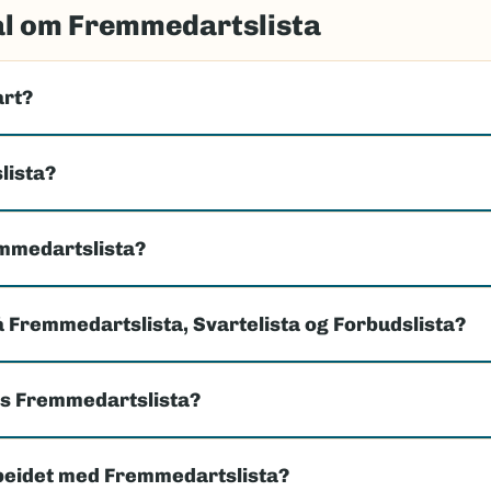
ål om Fremmedartslista
art?
lista?
emmedartslista?
å Fremmedartslista, Svartelista og Forbudslista?
es Fremmedartslista?
beidet med Fremmedartslista?