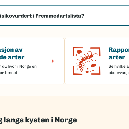
risikovurdert i Fremmedartslista?
sjon av
Rappo
(Ekstern lenke)
av fremmede arter
Rapporter
e arter
arter
r du hvor i Norge en
Se hvilke a
er funnet
observasj
 langs kysten i Norge