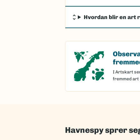
Hvordan blir en art 
Observa
Observasjon 
fremmed
I Artskart se
fremmed art 
Havnespy sprer seg