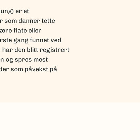
ung) er et
r som danner tette
re flate eller
ørste gang funnet ved
har den blitt registrert
en og spres mest
åder som påvekst på