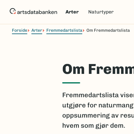
Hopp
til
Arter
Naturtyper
hovedinnhold
Forside
Arter
Fremmedartslista
Om Fremmedartslista
Om Fremm
Fremmedartslista viser
utgjøre for naturmangf
oppsummering av resul
hvem som gjør dem.