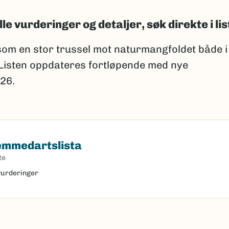
lle vurderinger og detaljer, søk direkte i lis
om en stor trussel mot naturmangfoldet både i
 Listen oppdateres fortløpende med nye
26.
remmedartslista
dartslista
te
 vurderinger