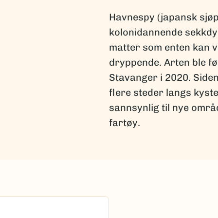
Havnespy (japansk sjøp
kolonidannende sekkdy
matter som enten kan væ
dryppende. Arten ble f
Stavanger i 2020. Siden 
flere steder langs kyst
sannsynlig til nye omr
fartøy.