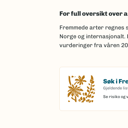
For full oversikt over a
Fremmede arter regnes s
Norge og internasjonalt.
vurderinger fra våren 20
Søk i F
Søk i Fremme
Gjeldende lis
Se risiko og