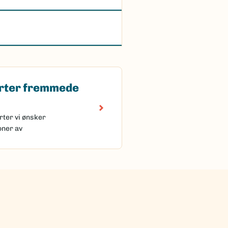
rter fremmede
 fremmede arter
rter vi ønsker
oner av