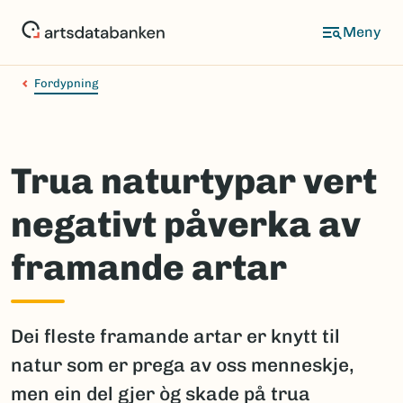
Hopp
til
hovedinnhold
Fordypning
Trua naturtypar vert
negativt påverka av
framande artar
Dei fleste framande artar er knytt til
natur som er prega av oss menneskje,
men ein del gjer òg skade på trua