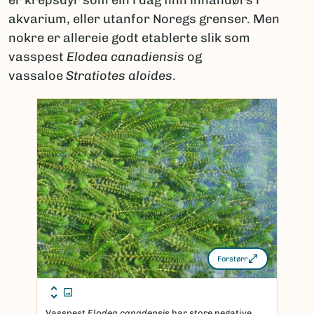
akvarium, eller utanfor Noregs grenser. Men
nokre er allereie godt etablerte slik som
vasspest
Elodea canadiensis
og
vassaloe
Stratiotes aloides
.
Forstørr
Vasspest
Elodea canadensis
har store negative