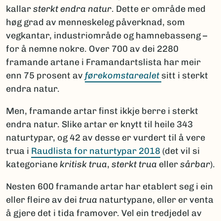
kallar
sterkt endra natur
. Dette er område med
høg grad av menneskeleg påverknad, som
vegkantar, industriområde og hamnebasseng –
for å nemne nokre. Over 700 av dei 2280
framande artane i Framandartslista har meir
enn 75 prosent av
førekomstarealet
sitt i sterkt
endra natur.
Men, framande artar finst ikkje berre i sterkt
endra natur. Slike artar er knytt til heile 343
naturtypar, og 42 av desse er vurdert til å vere
trua i
Raudlista for naturtypar 2018
(det vil si
kategoriane
kritisk trua
,
sterkt trua
eller
sårbar
).
Nesten 600 framande artar har etablert seg i ein
eller fleire av dei
trua
naturtypane, eller er venta
å gjere det i tida framover. Vel ein tredjedel av