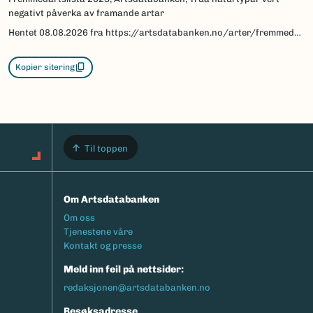
negativt påverka av framande artar
Hentet
08.08.2026
fra https://artsdatabanken.no/arter/fremmedartslista/om-fremmedartslista/fordypning/trua-naturtypar-vert-negativt-paverka-av
Kopier sitering
Til toppen
Om Artsdatabanken
Footermeny
Om oss
Tjenestene våre
Kontakt og presse
Meld inn feil på nettsider:
redaksjonen@artsdatabanken.no
Besøksadresse