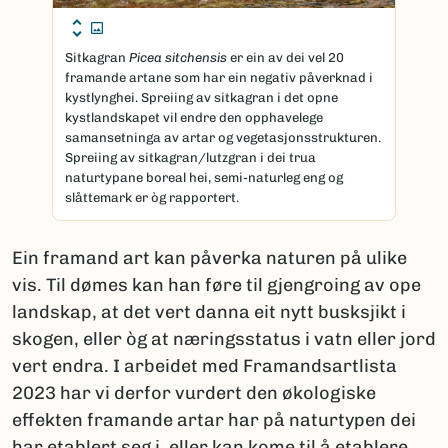
Sitkagran
Picea sitchensis
er ein av dei vel 20
framande artane som har ein negativ påverknad i
kystlynghei. Spreiing av sitkagran i det opne
kystlandskapet vil endre den opphavelege
samansetninga av artar og vegetasjonsstrukturen.
Spreiing av sitkagran/lutzgran i dei trua
naturtypane boreal hei, semi-naturleg eng og
slåttemark er òg rapportert.
Ein framand art kan påverka naturen på ulike
vis. Til dømes kan han føre til gjengroing av ope
landskap, at det vert danna eit nytt busksjikt i
skogen, eller òg at næringsstatus i vatn eller jord
vert endra. I arbeidet med Framandsartlista
2023 har vi derfor vurdert den økologiske
effekten framande artar har på naturtypen dei
har etablert seg i, eller kan kome til å etablere