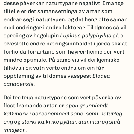
desse påverkar naturtypane negativt. I mange
tilfelle er det samansetninga av artar som
endrar seg i naturtypen, og det heng ofte saman
med endringar i andre faktorar. Til dømes så vil
spreiing av hagelupin
Lupinus polyphyllus
på ei
elveslette endre næringsinnhaldet i jorda slik at
forholda for artane som høyrer heime der vert
mindre optimale. På same vis vil dei kjemiske
tilhøva i eit vatn verte endra om ein får
oppbløming av til dømes vasspest
Elodea
canadensis
.
Dei tre trua naturtypane som vert påverka av
flest framande artar er
open grunnlendt
kalkmark i boreonemoral sone
, s
emi-naturleg
eng
og
sterkt kalkrike pyttar, dammar og små
innsjøar
.