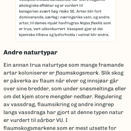
økologiske effektar og er vurdert til
kategorien
svært høg risiko
SE. Arten blir fort
dominerande, særleg i næringsrike vatn, og andre
artar, til dømes mjukt havfrugras
Najas flexilis
som
er trua
,
vert utkonkurrert. Vasspest gjer at dei
kjemiske tilhøva og lysforholda i vatnet blir endra.
Andre naturtypar
Ein annan trua naturtype som mange framande
artar koloniserer er
flaumskogsmark
. Slik skog
er påverka av flaum når elver og innsjøar går
over sine bredder, som under snøsmeltinga eller
om det kjem store mengder nedbør. Regulering
av vassdrag, flaumsikring og andre inngrep
langs vassdraga har gjort at denne typen natur
er vurdert til
sårbar
VU. I
flaumskogsmarkene som er mest utsette for