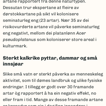
artane rapportert frå denne naturtypen.
Dessutan trur ekspertane at fleire av
dørstokkartane på sikt vil kolonisere
seminaturleg eng (23 artar). Nær 35 av dei
risikovurderte artane vil påverke seminaturleg
eng negativt, mellom dei platanlønn
Acer
pseudoplatanus
som koloniserer store areal i
kulturmark.
Sterkt kalkrike pyttar, dammar og små
innsjøar
Slike små vatn er sterkt påverka av menneskeleg
aktivitet, som til dømes landbruk og ulike fysiske
endringar. I tillegg er godt over 30 framande
artar òg rapportert å ha ein negativ effekt, no
eller fram i tid. Mange av desse framande artane
er krepsdyr som ein i dag finn innandørs i