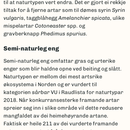
til at naturtypen vert endra. Det er gjort ei rekkje
tiltak for å fjerne artar som til dømes syrin
Syrin
vulgaris
, taggblåhegg
Amelanchier spicata
, ulike
mispelartar
Cotoneaster
spp. og
gravberknapp
Phedimus spurius.
Semi-naturleg eng
Semi-naturleg eng omfattar gras og urterike
enger som blir haldne opne ved beiting og slått.
Naturtypen er mellom dei mest artsrike
økosystema i Norden og er vurdert til
kategorien
sårbar
VU i Raudlista for naturtypar
2018. Når konkurransesterke framande artar
spreier seg inn i slike område vil dette redusere
mangfaldet av dei heimehøyrande artane.
Faktisk er heile 211 av dei vurderte framande