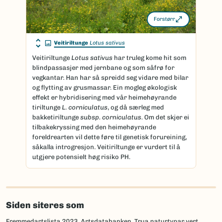
Forstørr
Veitiriltunge
Lotus sativus
Veitiriltunge
Lotus sativus
har truleg kome hit som
blindpassasjer med jernbane og som såfrø for
vegkantar. Han har så spreidd seg vidare med bilar
og flytting av grusmassar. Ein mogleg økologisk
effekt er hybridisering med vår heimehøyrande
tiriltunge
L. corniculatus
, og då særleg med
bakketiriltunge
subsp. corniculatus
. Om det skjer ei
tilbakekryssing med den heimehøyrande
foreldrearten vil dette føre til genetisk forureining,
såkalla introgresjon. Veitiriltunge er vurdert til å
utgjere potensielt høg risiko PH.
Siden siteres som
Fremmedartslista 2023, Artsdatabanken, Trua naturtypar vert