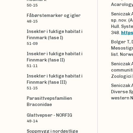
Acarology
50-15
Seniczak 
Fåbørstemarker og igler
sp. nov. (
48-15
Hull. Syst
Insekter i fuktige habitat i
348.
https
Finnmark (fase I)
Bolger T, 
51-09
Mesostigm
Insekter i fuktige habitat i
list. Norw
Finnmark (fase II)
Seniczak A
51-11
communiti
Insekter i fuktige habitat i
Zoologici 
Finnmark (fase III)
Seniczak A
51-15
Diverse
S
western N
Parasittvepsfamilien
Braconidae
Glattvepser - NORFIG
49-14
Soppmygg i nordøstlige