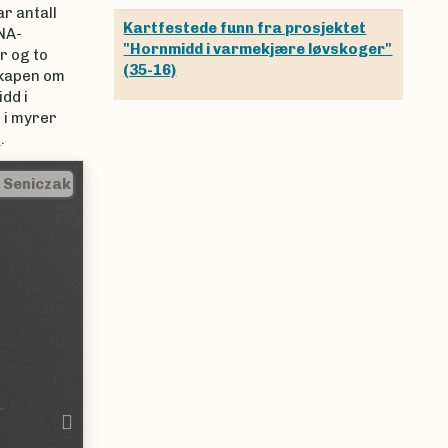
r antall
Kartfestede funn fra prosjektet
DNA-
"Hornmidd i varmekjære løvskoger"
r og to
(35-16)
skapen om
idd i
 i myrer
"
.
|
Anna Seniczak
Next