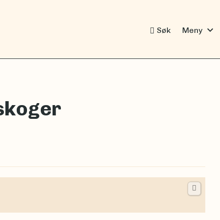
expand_more
Søk
Meny
skoger