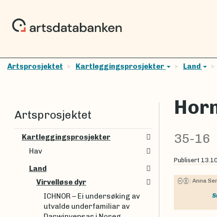
Artsprosjektet
Kartleggingsprosjekter
Land
Horn
Artsprosjektet
35-16
Kartleggingsprosjekter
Hav
Publisert
13.1
Land
|
Anna Se
Virvelløse dyr
ICHNOR – Ei undersøking av
S
utvalde underfamiliar av
Darwinvepsar i Noreg