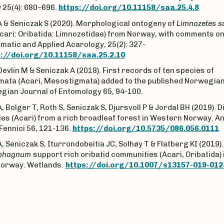
 25(4): 680–696.
https://doi.org/10.11158/saa.25.4.8
A & Seniczak S (2020). Morphological ontogeny of
Limnozetes 
Acari: Oribatida: Limnozetidae) from Norway, with comments o
ematic and Applied Acarology, 25(2): 327-
://doi.org/10.11158/saa.25.2.10
Devlin M & Seniczak A (2018). First records of ten species of
ata (Acari, Mesostigmata) added to the published Norwegia
egian Journal of Entomology 65, 94-100.
, Bolger T, Roth S, Seniczak S, Djursvoll P & Jordal BH (2019). 
es (Acari) from a rich broadleaf forest in Western Norway. A
Fennici 56, 121-136.
https://doi.org/10.5735/086.056.0111
, Seniczak S, Iturrondobeitia JC, Solhøy T & Flatberg KI (2019).
phagnum
support rich oribatid communities (Acari, Oribatida) 
orway. Wetlands
.
https://doi.org/10.1007/s13157-019-01