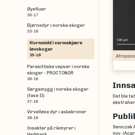
Øyefluer
30-17
Bjørnedyr i norske skoger
33-16
Hornmidd i varmekjære
løvskoger
35-16
pacarus striculus
Parasittiske vepser i norske
skoger - PROCTONOR
36-16
Inns
Sørgemygg i norske skoger
(fase II)
Det ble ta
37-16
ekstrahert
Virvelløse dyr i askekroner
Publi
38-16
Seniczak A
Insekter på rikmyrer i
nov. (Acar
Hedmark