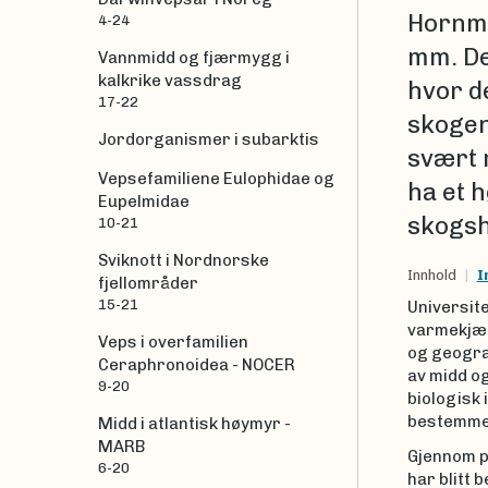
Hornmi
4-24
mm. De 
Vannmidd og fjærmygg i
kalkrike vassdrag
hvor de
17-22
skogen
Jordorganismer i subarktis
svært m
Vepsefamiliene Eulophidae og
ha et 
Eupelmidae
skogsh
10-21
Sviknott i Nordnorske
Innhold
I
fjellområder
15-21
Universit
varmekjær
Veps i overfamilien
og geogra
Ceraphronoidea - NOCER
av midd o
9-20
biologisk
bestemmels
Midd i atlantisk høymyr -
MARB
Gjennom pr
6-20
har blitt 