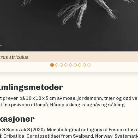
Mucronothrus nasalis
amlingsmetoder
tt prøver på 10 x 10 x 5 cm av mose, jordsmonn, trær og død ve
 fra prøvene etterpå. Håndplukking, slaghåv og sålding.
kasjoner
 & Seniczak S (2020). Morphological ontogeny of Fuscozetes c
i: Oribatida: Ceratozetidae) from Svalbard, Norway. Systemati