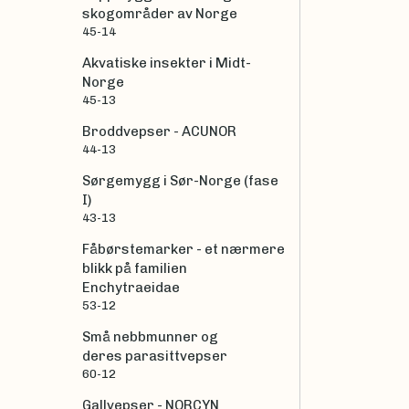
skogområder av Norge
45-14
Akvatiske insekter i Midt-
Norge
45-13
Broddvepser - ACUNOR
44-13
Sørgemygg i Sør-Norge (fase
I)
43-13
Fåbørstemarker - et nærmere
blikk på familien
Enchytraeidae
53-12
Små nebbmunner og
deres parasittvepser
60-12
Gallvepser - NORCYN