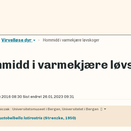
Virvelløse dyr
Hornmidd i varmekjære løvskoger
midd i varmekjære løv
0.2016 08:30
Sist endret
26.01.2023 09:31
niczak
|
Universitetsmuseet i Bergen, Universitetet i Bergen
uctobelbella latirostris
(Strenzke, 1950)