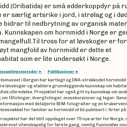
dd (Oribatida) er små edderkoppdyr på ru
er særlig artsrike i jord, i strølag og i d
 bidrar til nedbrytning av organisk materi
. Kunnskapen om hornmidd i Norge er ge
angelfull.Til tross for at løvskoger er fo
høyt mangfold av hornmidd er dette et
abitat som er lite undersøkt i Norge.
nnsamlingsmetoder
Publikasjoner
etsmuseet i Bergen har kartlagt og DNA-strekkodet hornmidd 
e løvskoger og etablere grunnleggende kunnskap om habitat
fisk utbredelse. Prosjektet har også gitt ny kunnskap om an
g om fåfotinger, dvergfotinger, mosskorpioner og teger. Gene
 informasjon med detaljerte SEM-fotografier og en brukervenn
esnøkkel for familier av hornmidd vil bli publisert i ‘Arter på 
osjektet har det blitt oppdaget over 70 nye arter for Norge, 
beskrevet vitenskapelig for første gang, nemlig
Fuscozetes cou