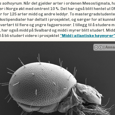
s solhoyrum
. Når det gjelder arter i ordenen Mesostigmata, ha
er i Norge økt med omtrent 10 %. Det har også blitt hentet ut 
r for 125 arter midd og andre leddyr. To mastergradstudente
stipendiater har deltatt i prosjektet, og sørger for at kunn
overført til flere og yngre fagpersoner. I tillegg til å studere m
 har også midd på Svalbard og midd i myrer blitt studert. Midd
 å bli studert videre i prosjektet
"Midd i atlantiske høymyrer
Anna Seniczak
ious