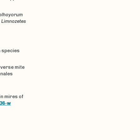
solhoyorum
n
Limnozetes
n species
Diverse mite
nnales
in mires of
236-w