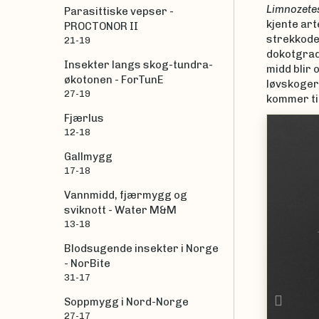
Limnozete
Parasittiske vepser -
kjente art
PROCTONOR II
strekkode
21-19
dokotgrads
Insekter langs skog-tundra-
midd blir 
økotonen - ForTunE
løvskoger,
27-19
kommer til
Fjærlus
|
12-18
Gallmygg
17-18
Vannmidd, fjærmygg og
sviknott - Water M&M
13-18
Blodsugende insekter i Norge
- NorBite
31-17
Prev
Soppmygg i Nord-Norge
27-17