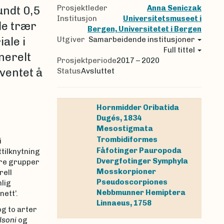
Prosjektleder
Anna Seniczak
ndt 0,5
Institusjon
Universitetsmuseet i
øde trær
Bergen, Universitetet i Bergen
ale i
Utgiver
Samarbeidende institusjoner
Full tittel
nerelt
Prosjektperiode
2017 – 2020
rventet å
Status
Avsluttet
Hornmidder
Oribatida
Dugés, 1834
Mesostigmata
Trombidiformes
i
Fåfotinger
Pauropoda
tilknytning
Dvergfotinger
Symphyla
dre grupper
Mosskorpioner
rell
Pseudoscorpiones
lig
Nebbmunner
Hemiptera
nett’.
Linnaeus, 1758
og to arter
lsoni
og