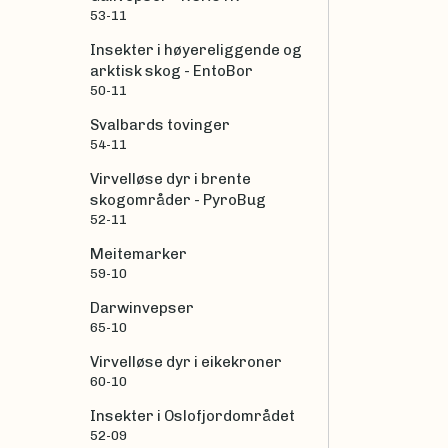
53-11
Insekter i høyereliggende og
arktisk skog - EntoBor
50-11
Svalbards tovinger
54-11
Virvelløse dyr i brente
skogområder - PyroBug
52-11
Meitemarker
59-10
Darwinvepser
65-10
Virvelløse dyr i eikekroner
60-10
Insekter i Oslofjordområdet
52-09