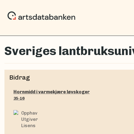
Sveriges lantbruksuniv
Bidrag
Hornmidd i varmekjære løvskoger
35-16
Opphav
Utgiver
Lisens