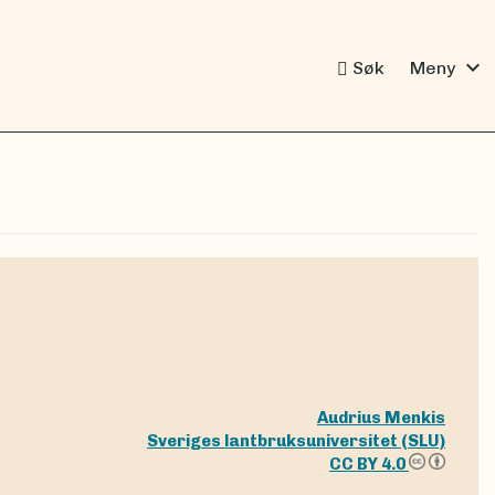
expand_more
Søk
Meny
Audrius Menkis
Sveriges lantbruksuniversitet (SLU)
CC BY 4.0