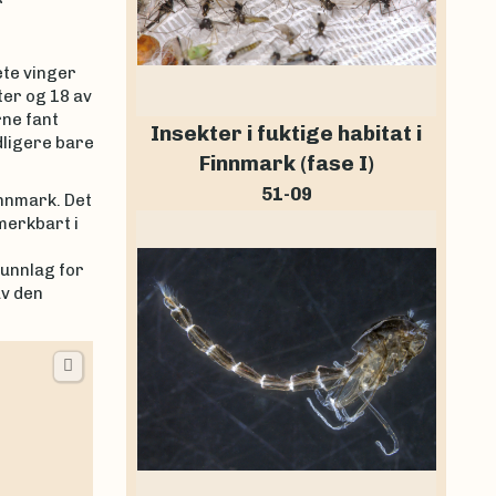
r
ete vinger
ter og 18 av
rne fant
Insekter i fuktige habitat i
dligere bare
Finnmark (fase I)
51-09
nnmark. Det
merkbart i
runnlag for
av den