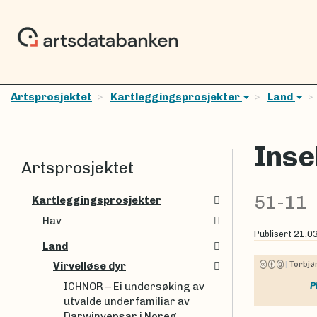
Artsprosjektet
Kartleggingsprosjekter
Land
Inse
Artsprosjektet
51-11
Kartleggingsprosjekter
Hav
Publisert
21.0
Land
|
Torbj
Virvelløse dyr
ICHNOR – Ei undersøking av
P
utvalde underfamiliar av
Darwinvepsar i Noreg