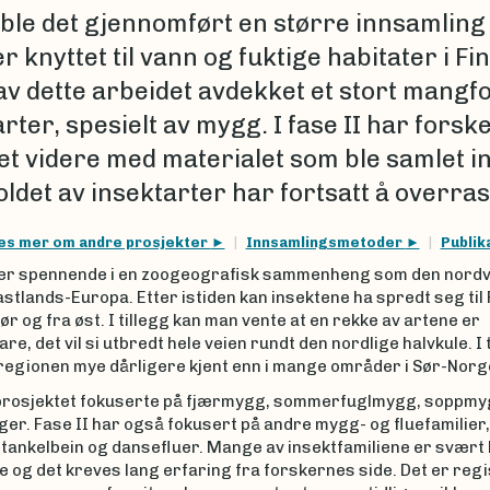
 ble det gjennomført en større innsamling
r knyttet til vann og fuktige habitater i F
av dette arbeidet avdekket et stort mangfo
rter, spesielt av mygg. I fase II har forsk
et videre med materialet som ble samlet in
ldet av insektarter har fortsatt å overras
es mer om andre prosjekter
Innsamlingsmetoder
Publik
er spennende i en zoogeografisk sammenheng som den nordv
astlands-Europa. Etter istiden kan insektene ha spredt seg til
ør og fra øst. I tillegg kan man vente at en rekke av artene er
re, det vil si utbredt hele veien rundt den nordlige halvkule. I 
 regionen mye dårligere kjent enn i mange områder i Sør-Norg
 prosjektet fokuserte på fjærmygg, sommerfuglmygg, soppmyg
er. Fase II har også fokusert på andre mygg- og fluefamilier,
stankelbein og dansefluer. Mange av insektfamiliene er svært
e og det kreves lang erfaring fra forskernes side. Det er regi