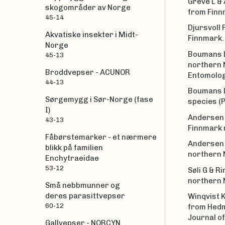
Greve L &
skogområder av Norge
from Finn
45-14
Djursvoll 
Akvatiske insekter i Midt-
Finnmark
Norge
Boumans L 
45-13
northern 
Broddvepser - ACUNOR
Entomolog
44-13
Boumans L
Sørgemygg i Sør-Norge (fase
species (P
I)
Andersen 
43-13
Finnmark 
Fåbørstemarker - et nærmere
Andersen 
blikk på familien
northern 
Enchytraeidae
53-12
Søli G & R
northern 
Små nebbmunner og
deres parasittvepser
Winqvist 
60-12
from Hedm
Journal o
Gallvepser - NORCYN