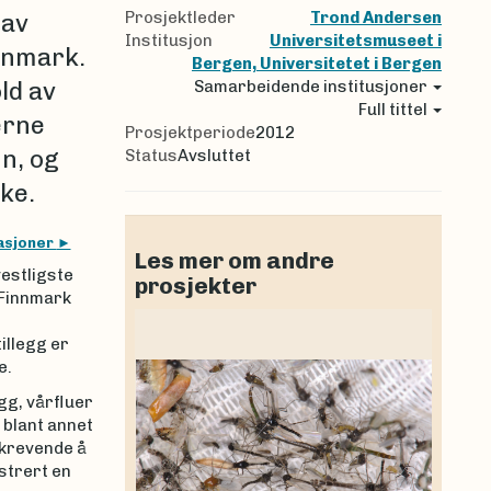
Prosjektleder
Trond Andersen
 av
Institusjon
Universitetsmuseet i
innmark.
Bergen, Universitetet i Bergen
ld av
Samarbeidende institusjoner
Full tittel
erne
Prosjektperiode
2012
n, og
Status
Avsluttet
ke.
asjoner
Les mer om andre
estligste
prosjekter
 Finnmark
tillegg er
e.
g, vårfluer
 blant annet
 krevende å
strert en