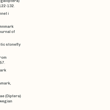
egaloptera)
122-132.
net i
Finnmark
urnal of
tic stonefly
from
57.
mark
nnmark,
ae (Diptera)
rwegian