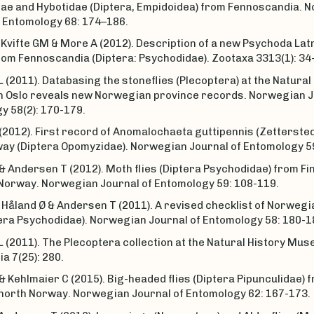
dae and Hybotidae (Diptera, Empidoidea) from Fennoscandia. 
f Entomology 68: 174–186.
 Kvifte GM & More A (2012). Description of a new Psychoda Latr
rom Fennoscandia (Diptera: Psychodidae). Zootaxa 3313(1): 34
(2011). Databasing the stoneflies (Plecoptera) at the Natural
 Oslo reveals new Norwegian province records. Norwegian J
y 58(2): 170-179.
(2012). First record of Anomalochaeta guttipennis (Zettersted
ay (Diptera Opomyzidae). Norwegian Journal of Entomology 59
& Andersen T (2012). Moth flies (Diptera Psychodidae) from F
Norway. Norwegian Journal of Entomology 59: 108-119.
 Håland Ø & Andersen T (2011). A revised checklist of Norweg
tera Psychodidae). Norwegian Journal of Entomology 58: 180-1
(2011). The Plecoptera collection at the Natural History Mus
sia 7(25): 280.
& Kehlmaier C (2015). Big-headed flies (Diptera Pipunculidae) 
north Norway. Norwegian Journal of Entomology 62: 167-173.