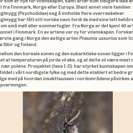
r som er nye for vitenskapen, samt arter som tidligere ikke e
 fra Finnmark, Norge eller Europa. Blant annet viste familien
lmygg (Psychodidae) seg å innholde flere overraskelser.
lmygg har fått sitt norske navn fordi de med sine tett behår
om små møll eller sommerfugler. Fra Norge er det kjent 40 ar
funnet i Finnmark. En av artene var ny for vitenskapen. Forske
ørste gang i Norge den østlige arten
Pneumia ussurica
som ti
a Sibir og Finland.
ellom den boreale sonen og den subarktiske sonen ligger i Fi
et at temperaturen på jorda vil øke, og at dette vil være mest 
nær polene. Prosjektet (fase I-II) har styrket kunnskapen om
ldet i vårt nordligste fylke og med dette etablert et bedre g
ølge med på hvordan insektfaunaen i nordområdene påvirkes 
ppvarmingen.