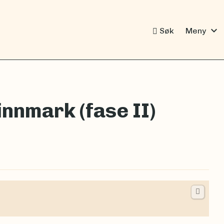
expand_more
Søk
Meny
Finnmark (fase II)