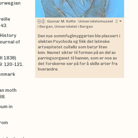
Norwegian
eille
|
Gunnar M. Kvifte
|
Universitetsmuseet
-43.
i Bergen, Universitetet i Bergen
 History
Den nye sommfuglmyggarten ble plassert i
slekten Psychoda og fikk det latinske
ournal of
artsepitetet
cultella
som betyr liten
kniv. Navnet sikter til formen på en del av
t 1838)
parringsorganet til hannen, som er noe av
det forskerne ser på for å skille arter fra
: 120-121.
hverandre.
innmark
ian moth
88.
eum in
from