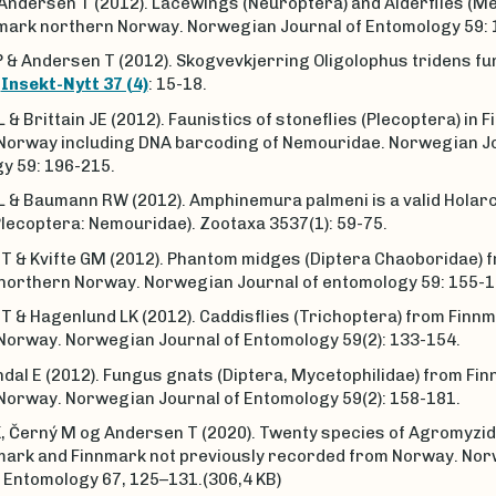
 Andersen T (2012). Lacewings (Neuroptera) and Alderflies (M
mark northern Norway. Norwegian Journal of Entomology 59: 
P & Andersen T (2012). Skogvevkjerring Oligolophus tridens fun
.
Insekt-Nytt 37 (4)
: 15-18.
& Brittain JE (2012). Faunistics of stoneflies (Plecoptera) in 
Norway including DNA barcoding of Nemouridae. Norwegian Jo
y 59: 196-215.
 & Baumann RW (2012). Amphinemura palmeni is a valid Holarc
lecoptera: Nemouridae). Zootaxa 3537(1): 59-75.
T & Kvifte GM (2012). Phantom midges (Diptera Chaoboridae) 
northern Norway. Norwegian Journal of entomology 59: 155-1
T & Hagenlund LK (2012). Caddisflies (Trichoptera) from Finn
Norway. Norwegian Journal of Entomology 59(2): 133-154.
indal E (2012). Fungus gnats (Diptera, Mycetophilidae) from Fi
Norway. Norwegian Journal of Entomology 59(2): 158-181.
K, Černý M og Andersen T (2020). Twenty species of Agromyzid
ark and Finnmark not previously recorded from Norway. No
f Entomology 67, 125–131.(306,4 KB)