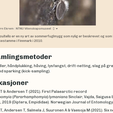
ørn Ekrem
|
NTNU Vitenskapsmuseet
ultella
er en ny art av sommerfuglmygg som nylig er beskrevet og som 
kestamme i Finnmark i 2010.
amlingsmetoder
ler, håndplukking, håving, lysfangst, drift-netting, slag på gr
d sparking (kick-sampling).
kasjoner
T & Andersen T (2021). First Palaearctic record
omyia
(
Pararhamphomyia
)
lymaniana
Sinclair, Vajda, Saigusa 
 2019 (Diptera, Empididae).
Norwegian Journal of Entomology
, Andersen T, Salmela J, Suuronen A & Vaesoja M (2021). Six 