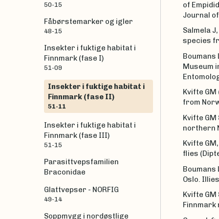
of Empidi
50-15
Journal o
Fåbørstemarker og igler
Salmela J,
48-15
species f
Insekter i fuktige habitat i
Boumans L 
Finnmark (fase I)
Museum in
51-09
Entomolog
Insekter i fuktige habitat i
Kvifte GM 
Finnmark (fase II)
from Norw
51-11
Kvifte GM 
Insekter i fuktige habitat i
northern 
Finnmark (fase III)
Kvifte GM,
51-15
flies (Dip
Parasittvepsfamilien
Boumans L 
Braconidae
Oslo. Illie
Glattvepser - NORFIG
Kvifte GM 
49-14
Finnmark 
Soppmygg i nordøstlige