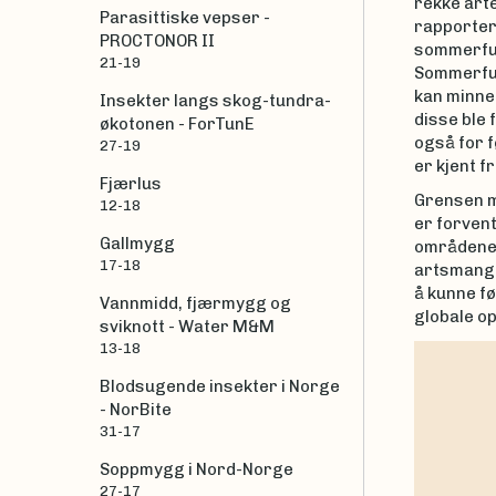
rekke arte
Parasittiske vepser -
rapportert
PROCTONOR II
sommerfug
21-19
Sommerfug
kan minne 
Insekter langs skog-tundra-
disse ble 
økotonen - ForTunE
også for f
27-19
er kjent fr
Fjærlus
Grensen m
12-18
er forvent
Gallmygg
områdene 
17-18
artsmangfo
å kunne f
Vannmidd, fjærmygg og
globale o
sviknott - Water M&M
13-18
Blodsugende insekter i Norge
- NorBite
31-17
Soppmygg i Nord-Norge
27-17