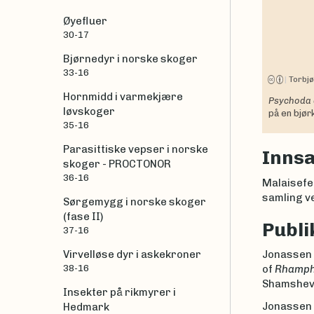
Øyefluer
30-17
Bjørnedyr i norske skoger
33-16
|
Torbj
Hornmidd i varmekjære
Psychoda c
løvskoger
på en bjør
35-16
Parasittiske vepser i norske
Inns
skoger - PROCTONOR
36-16
Malaisefel
samling ve
Sørgemygg i norske skoger
(fase II)
Publi
37-16
Virvelløse dyr i askekroner
Jonassen 
38-16
of
Rhamph
Shamshev,
Insekter på rikmyrer i
Jonassen T
Hedmark