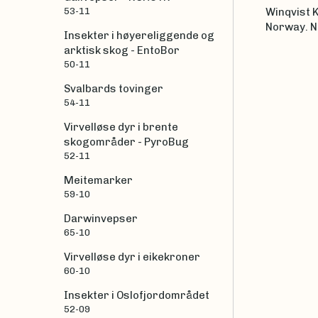
53-11
Winqvist K
Norway. N
Insekter i høyereliggende og
arktisk skog - EntoBor
50-11
Svalbards tovinger
54-11
Virvelløse dyr i brente
skogområder - PyroBug
52-11
Meitemarker
59-10
Darwinvepser
65-10
Virvelløse dyr i eikekroner
60-10
Insekter i Oslofjordområdet
52-09