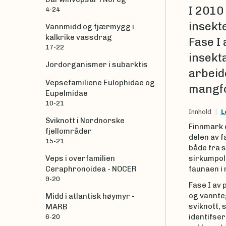
I 2010
4-24
insekte
Vannmidd og fjærmygg i
kalkrike vassdrag
Fase I 
17-22
insekta
Jordorganismer i subarktis
arbeid
Vepsefamiliene Eulophidae og
mangfo
Eupelmidae
10-21
Innhold
L
Sviknott i Nordnorske
Finnmark 
fjellområder
delen av f
15-21
både fra s
Veps i overfamilien
sirkumpola
Ceraphronoidea - NOCER
faunaen i
9-20
Fase I av
og vannteg
Midd i atlantisk høymyr -
sviknott, 
MARB
identifser
6-20