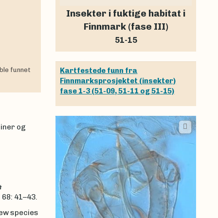
Insekter i fuktige habitat i
Finnmark (fase III)
51-15
ble funnet
Kartfestede funn fra
Finnmarksprosjektet (insekter)
fase 1-3 (51-09, 51-11 og 51-15)
einer og
&
68: 41–43.
new species