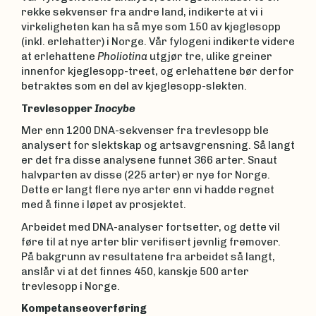
rekke sekvenser fra andre land, indikerte at vi i
virkeligheten kan ha så mye som 150 av kjeglesopp
(inkl. erlehatter) i Norge. Vår fylogeni indikerte videre
at erlehattene
Pholiotina
utgjør tre, ulike greiner
innenfor kjeglesopp-treet, og erlehattene bør derfor
betraktes som en del av kjeglesopp-slekten.
Trevlesopper
Inocybe
Mer enn 1200 DNA-sekvenser fra trevlesopp ble
analysert for slektskap og artsavgrensning. Så langt
er det fra disse analysene funnet 366 arter. Snaut
halvparten av disse (225 arter) er nye for Norge.
Dette er langt flere nye arter enn vi hadde regnet
med å finne i løpet av prosjektet.
Arbeidet med DNA-analyser fortsetter, og dette vil
føre til at nye arter blir verifisert jevnlig fremover.
På bakgrunn av resultatene fra arbeidet så langt,
anslår vi at det finnes 450, kanskje 500 arter
trevlesopp i Norge.
Kompetanseoverføring