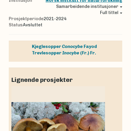
Institusjon
Norsk institutt for naturforskning
Samarbeidende institusjoner
Full tittel
Prosjektperiode
2021-2024
Status
Avsluttet
Kjeglesopper
Conocybe
Fayod
Trevlesopper
Inocybe
(Fr.) Fr.
Lignende prosjekter