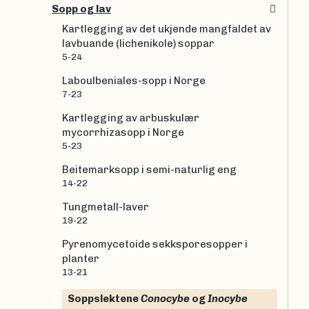
Sopp og lav
Kartlegging av det ukjende mangfaldet av
lavbuande (lichenikole) soppar
5-24
Laboulbeniales-sopp i Norge
7-23
Kartlegging av arbuskulær
mycorrhizasopp i Norge
5-23
Beitemarksopp i semi-naturlig eng
14-22
Tungmetall-laver
19-22
Pyrenomycetoide sekksporesopper i
planter
13-21
Soppslektene
Conocybe
og
Inocybe