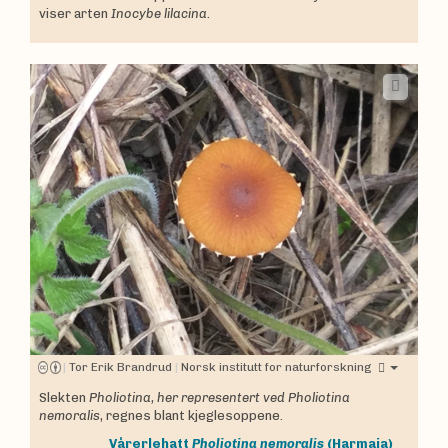
viser arten
Inocybe lilacina.
|
Tor Erik Brandrud
|
Norsk institutt for naturforskning
Slekten
Pholiotina, her representert ved Pholiotina
nemoralis
, regnes blant kjeglesoppene.
Vårerlehatt
Pholiotina nemoralis
(Harmaja)