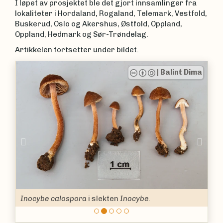
I løpet av prosjektet ble det gjort innsamlinger fra
lokaliteter i Hordaland, Rogaland, Telemark, Vestfold,
Buskerud, Oslo og Akershus, Østfold, Oppland,
Oppland, Hedmark og Sør-Trøndelag.
Artikkelen fortsetter under bildet.
|
Balint Dima
Previous
Nex
Inocybe calospora
i slekten
Inocybe
.
Piggsporet trevlesopp
Inocybe