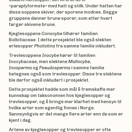
«paraplyformete» med hatt og stilk. Under hatten har
disse soppene skiver, der sporene modnes. Begge
gruppene danner brune sporer, som etter hvert
farger skivene brune.
Kjeglesoppene
Conocybe
tilhører familien
Bolbitiaceae. I dette prosjektet ble også slekten
erlesopper
Pholiotina
fra samme familie inkludert.
Trevlesoppene
Inocybe
hører til familien
Inocybaceae, men slektene
Mallocybe
,
Inosperma
og
Pseudosperma
i samme familie
betegnes også som trevlesopper. Disse tre slektene
ble derfor også inkludert i prosjektet.
Dette prosjektet hadde som mål å fremskaffe mer
kunnskap om taksonomien hos kjeglesopper og
trevlesopper, og å bringe mer klarhet med hensyn til
hvilke arter som egentlig finnes i Norge.
Sannsynligvis er det mange flere arter enn de som er
kjent i dag.
Artene av kjeglesopper og trevlesopper er ofte