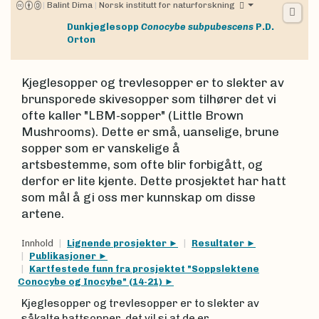
|
Balint Dima
|
Norsk institutt for naturforskning
Dunkjeglesopp
Conocybe subpubescens
P.D.
Orton
Kjeglesopper og trevlesopper er to slekter av
brunsporede skivesopper som tilhører det vi
ofte kaller "LBM-sopper" (Little Brown
Mushrooms). Dette er små, uanselige, brune
sopper som er vanskelige å
artsbestemme, som ofte blir forbigått, og
derfor er lite kjente. Dette prosjektet har hatt
som mål å gi oss mer kunnskap om disse
artene.
Innhold
Lignende prosjekter
Resultater
Publikasjoner
Kartfestede funn fra prosjektet "Soppslektene
Conocybe og Inocybe" (14-21)
Kjeglesopper og trevlesopper er to slekter av
såkalte hattsopper, det vil si at de er