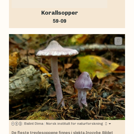
Korallsopper
59-09
|
Balint Dima
|
Norsk institutt for naturforskning
De fleste trevlesoppene finnes i slekta
Inocybe
. Bildet