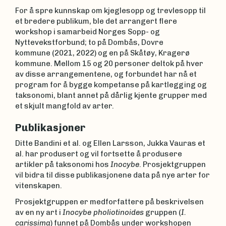
For å spre kunnskap om kjeglesopp og trevlesopp til
et bredere publikum, ble det arrangert flere
workshop i samarbeid Norges Sopp- og
Nyttevekstforbund; to på Dombås, Dovre
kommune (2021, 2022) og en på Skåtøy, Kragerø
kommune. Mellom 15 og 20 personer deltok på hver
av disse arrangementene, og forbundet har nå et
program for å bygge kompetanse på kartlegging og
taksonomi, blant annet på dårlig kjente grupper med
et skjult mangfold av arter.
Publikasjoner
Ditte Bandini et al. og Ellen Larsson, Jukka Vauras et
al. har produsert og vil fortsette å produsere
artikler på taksonomi hos
In
ocybe
. Prosjektgruppen
vil bidra til disse publikasjonene data på nye arter for
vitenskapen.
Prosjektgruppen er medforfattere på beskrivelsen
av en ny art i
I
nocybe
pholiotinoides
gruppen (
I.
carissima
) funnet på Dombås under workshopen