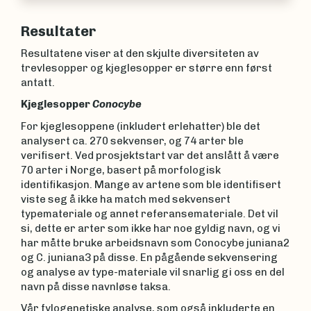
calospora
Quél.
Resultater
Resultatene viser at den skjulte diversiteten av
trevlesopper og kjeglesopper er større enn først
antatt.
Kjeglesopper
Conocybe
For kjeglesoppene (inkludert erlehatter) ble det
analysert ca. 270 sekvenser, og 74 arter ble
verifisert. Ved prosjektstart var det anslått å være
70 arter i Norge, basert på morfologisk
identifikasjon. Mange av artene som ble identifisert
viste seg å ikke ha match med sekvensert
typemateriale og annet referansemateriale. Det vil
si, dette er arter som ikke har noe gyldig navn, og vi
har måtte bruke arbeidsnavn som Conocybe juniana2
og C. juniana3 på disse. En pågående sekvensering
og analyse av type-materiale vil snarlig gi oss en del
navn på disse navnløse taksa.
Vår fylogenetiske analyse, som også inkluderte en