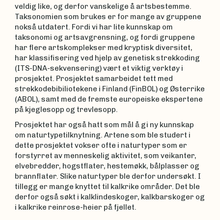
veldig like, og derfor vanskelige å artsbestemme.
Taksonomien som brukes er for mange av gruppene
nokså utdatert. Fordi vi har lite kunnskap om
taksonomi og artsavgrensning, og fordi gruppene
har flere artskomplekser med kryptisk diversitet,
har klassifisering ved hjelp av genetisk strekkoding
(ITS-DNA-sekvensering) vært et viktig verktøy i
prosjektet. Prosjektet samarbeidet tett med
strekkodebibiliotekene i Finland (FinBOL) og Østerrike
(ABOL), samt med de fremste europeiske ekspertene
på kjeglesopp og trevlesopp.
Prosjektet har også hatt som mål å gi ny kunnskap
om naturtypetilknytning. Artene som ble studert i
dette prosjektet vokser ofte i naturtyper som er
forstyrret av menneskelig aktivitet, som veikanter,
elvebredder, hogstflater, hestemøkk, bålplasser og
brannflater. Slike naturtyper ble derfor undersøkt. I
tillegg er mange knyttet til kalkrike områder. Det ble
derfor også søkt i kalklindeskoger, kalkbarskoger og
i kalkrike reinrose-heier på fjellet.