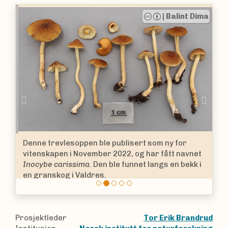
|
Balint Dima
Previous
Nex
Denne trevlesoppen ble publisert som ny for
vitenskapen i November 2022, og har fått navnet
Inocybe carissima
. Den ble funnet langs en bekk i
en granskog i Valdres.
Trevlesopper
Inocybe
(Fr.) Fr.
Prosjektleder
Tor Erik Brandrud