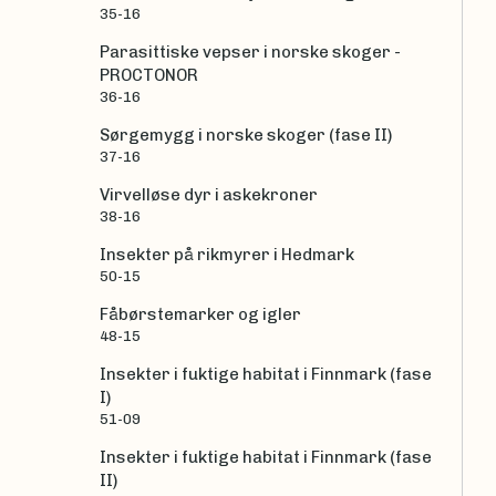
35-16
Parasittiske vepser i norske skoger -
PROCTONOR
36-16
Sørgemygg i norske skoger (fase II)
37-16
Virvelløse dyr i askekroner
38-16
Insekter på rikmyrer i Hedmark
50-15
Fåbørstemarker og igler
48-15
Insekter i fuktige habitat i Finnmark (fase
I)
51-09
Insekter i fuktige habitat i Finnmark (fase
II)