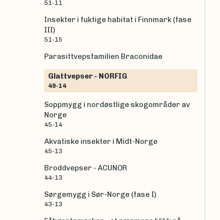
51-11
Insekter i fuktige habitat i Finnmark (fase
III)
51-15
Parasittvepsfamilien Braconidae
Glattvepser - NORFIG
49-14
Soppmygg i nordøstlige skogområder av
Norge
45-14
Akvatiske insekter i Midt-Norge
45-13
Broddvepser - ACUNOR
44-13
Sørgemygg i Sør-Norge (fase I)
43-13