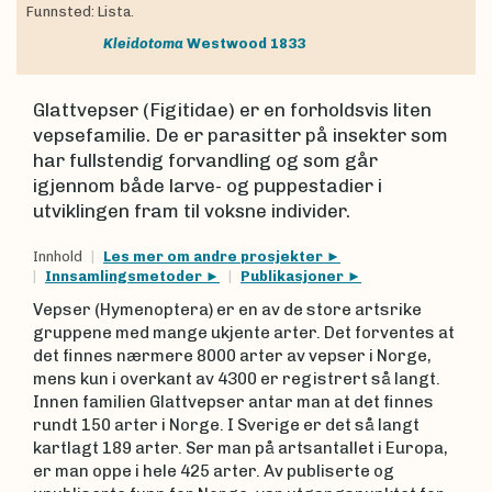
Funnsted: Lista.
Kleidotoma
Westwood 1833
Glattvepser (Figitidae) er en forholdsvis liten
vepsefamilie. De er parasitter på insekter som
har fullstendig forvandling og som går
igjennom både larve- og puppestadier i
utviklingen fram til voksne individer.
Innhold
Les mer om andre prosjekter
Innsamlingsmetoder
Publikasjoner
Vepser (Hymenoptera) er en av de store artsrike
gruppene med mange ukjente arter. Det forventes at
det finnes nærmere 8000 arter av vepser i Norge,
mens kun i overkant av 4300 er registrert så langt.
Innen familien Glattvepser antar man at det finnes
rundt 150 arter i Norge. I Sverige er det så langt
kartlagt 189 arter. Ser man på artsantallet i Europa,
er man oppe i hele 425 arter. Av publiserte og