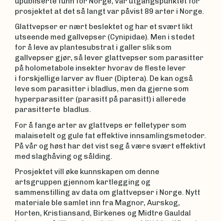
upubliserte funn for Norge, var utgangspunktet for
prosjektet at det så langt var påvist 89 arter i Norge.
Glattvepser er nært beslektet og har et svært likt
utseende med gallvepser (Cynipidae). Men i stedet
for å leve av plantesubstrat i galler slik som
gallvepser gjør, så lever glattvepser som parasitter
på holometabole insekter hvorav de fleste lever
i forskjellige larver av fluer (Diptera). De kan også
leve som parasitter i bladlus, men da gjerne som
hyperparasitter (parasitt på parasitt) i allerede
parasitterte bladlus.
For å fange arter av glattveps er felletyper som
malaisetelt og gule fat effektive innsamlingsmetoder.
På vår og høst har det vist seg å være svært effektivt
med slaghåving og sålding.
Prosjektet vill øke kunnskapen om denne
artsgruppen gjennom kartlegging og
sammenstilling av data om glattvepser i Norge. Nytt
materiale ble samlet inn fra Magnor, Aurskog,
Horten, Kristiansand, Birkenes og Midtre Gauldal