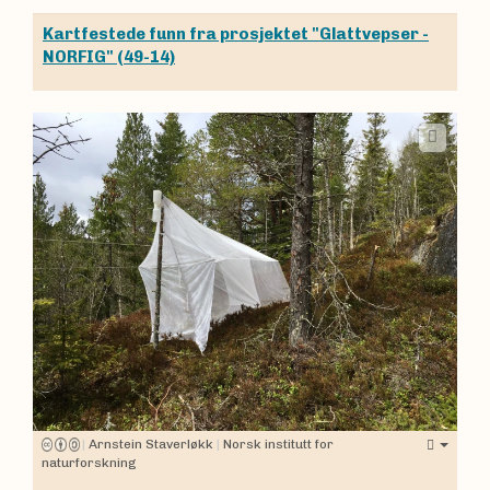
Kartfestede funn fra prosjektet "Glattvepser -
NORFIG" (49-14)
|
Arnstein Staverløkk
|
Norsk institutt for
naturforskning