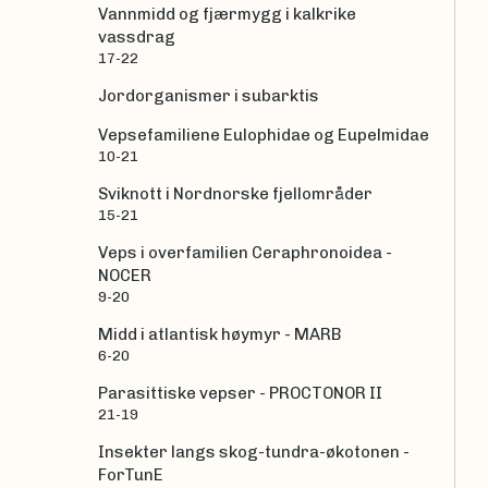
Vannmidd og fjærmygg i kalkrike
vassdrag
17-22
Jordorganismer i subarktis
Vepsefamiliene Eulophidae og Eupelmidae
10-21
Sviknott i Nordnorske fjellområder
15-21
Veps i overfamilien Ceraphronoidea -
NOCER
9-20
Midd i atlantisk høymyr - MARB
6-20
Parasittiske vepser - PROCTONOR II
21-19
Insekter langs skog-tundra-økotonen -
ForTunE