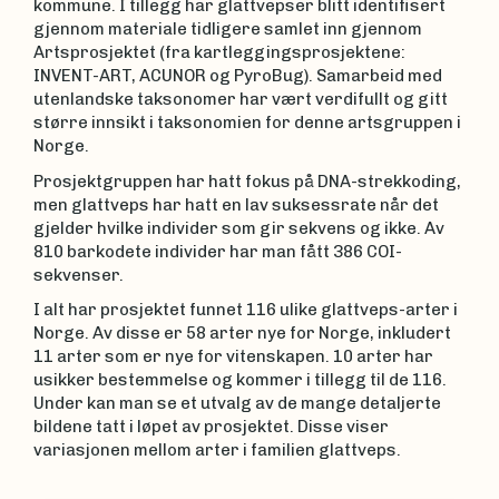
kommune. I tillegg har glattvepser blitt identifisert
gjennom materiale tidligere samlet inn gjennom
Artsprosjektet (fra kartleggingsprosjektene:
INVENT-ART, ACUNOR og PyroBug). Samarbeid med
utenlandske taksonomer har vært verdifullt og gitt
større innsikt i taksonomien for denne artsgruppen i
Norge.
Prosjektgruppen har hatt fokus på DNA-strekkoding,
men glattveps har hatt en lav suksessrate når det
gjelder hvilke individer som gir sekvens og ikke. Av
810 barkodete individer har man fått 386 COI-
sekvenser.
I alt har prosjektet funnet 116 ulike glattveps-arter i
Norge. Av disse er 58 arter nye for Norge, inkludert
11 arter som er nye for vitenskapen. 10 arter har
usikker bestemmelse og kommer i tillegg til de 116.
Under kan man se et utvalg av de mange detaljerte
bildene tatt i løpet av prosjektet. Disse viser
variasjonen mellom arter i familien glattveps.