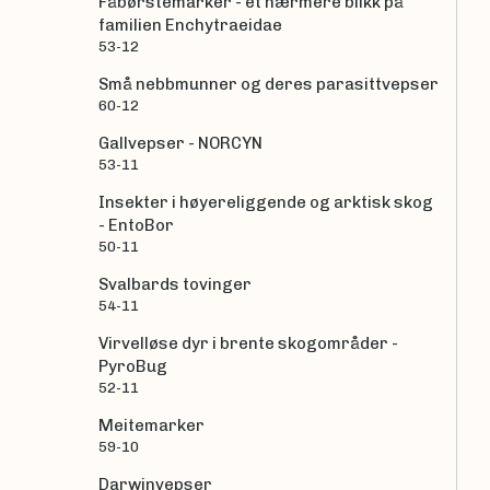
Fåbørstemarker - et nærmere blikk på
familien Enchytraeidae
53-12
Små nebbmunner og deres parasittvepser
60-12
Gallvepser - NORCYN
53-11
Insekter i høyereliggende og arktisk skog
- EntoBor
50-11
Svalbards tovinger
54-11
Virvelløse dyr i brente skogområder -
PyroBug
52-11
Meitemarker
59-10
Darwinvepser