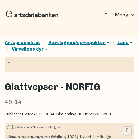
expand_more
Meny
Artsprosjektet
Kartleggingsprosjekter
Land
Virvelløse dyr
Navigasjon
Glattvepser - NORFIG
49-14
Publisert
02.02.2016 08:48
Sist endret
03.02.2025 10:38
|
Arnstein Staverløkk
Kleidotoma subaptera
(Walker, 1834). Ny art for Norge.