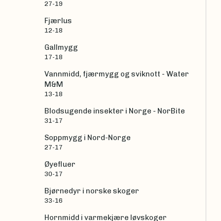
27-19
Fjærlus
12-18
Gallmygg
17-18
Vannmidd, fjærmygg og sviknott - Water
M&M
13-18
Blodsugende insekter i Norge - NorBite
31-17
Soppmygg i Nord-Norge
27-17
Øyefluer
30-17
Bjørnedyr i norske skoger
33-16
Hornmidd i varmekjære løvskoger