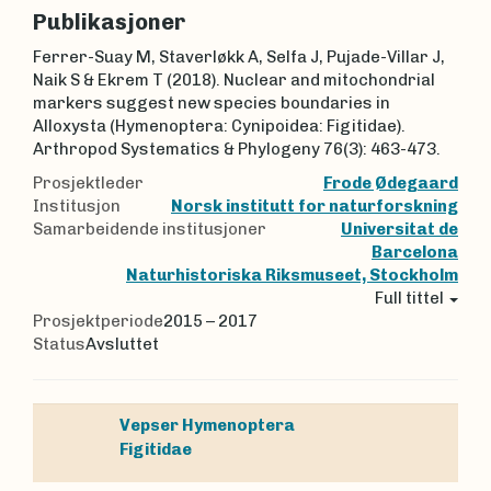
Publikasjoner
Ferrer-Suay M, Staverløkk A, Selfa J, Pujade-Villar J,
Naik S & Ekrem T (2018). Nuclear and mitochondrial
markers suggest new species boundaries in
Alloxysta (Hymenoptera: Cynipoidea: Figitidae).
Arthropod Systematics & Phylogeny 76(3): 463-473.
Prosjektleder
Frode Ødegaard
Institusjon
Norsk institutt for naturforskning
Samarbeidende institusjoner
Universitat de
Barcelona
Naturhistoriska Riksmuseet, Stockholm
Full tittel
Prosjektperiode
2015 – 2017
Status
Avsluttet
Vepser
Hymenoptera
Figitidae