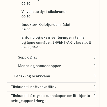
65-10
Virvelløse dyr i eikekroner
60-10
Insekter i Oslofjordområdet
52-09
Entomologiske inventeringer i tørre
og åpne områder. INVENT-ART, fase I-III
57-09, 64-10
Sopp og lav
Moser og pseudosopper
Fersk- og brakkvann
Tilskudd til nettverkstiltak
Tilskudd til å styrke kunnskapen om lite kjente
artsgrupper i Norge