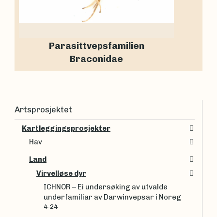
Parasittvepsfamilien
Braconidae
Artsprosjektet
Kartleggingsprosjekter
Hav
Land
Virvelløse dyr
ICHNOR – Ei undersøking av utvalde
underfamiliar av Darwinvepsar i Noreg
4-24