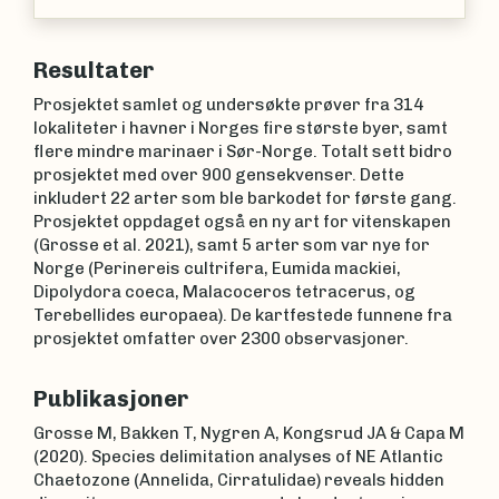
(Linnaeus, 1767)
Resultater
Prosjektet samlet og undersøkte prøver fra 314
lokaliteter i havner i Norges fire største byer, samt
flere mindre marinaer i Sør-Norge. Totalt sett bidro
prosjektet med over 900 gensekvenser. Dette
inkludert 22 arter som ble barkodet for første gang.
Prosjektet oppdaget også en ny art for vitenskapen
(Grosse et al. 2021), samt 5 arter som var nye for
Norge (Perinereis cultrifera, Eumida mackiei,
Dipolydora coeca, Malacoceros tetracerus, og
Terebellides europaea). De kartfestede funnene fra
prosjektet omfatter over 2300 observasjoner.
Publikasjoner
Grosse M, Bakken T, Nygren A, Kongsrud JA & Capa M
(2020). Species delimitation analyses of NE Atlantic
Chaetozone (Annelida, Cirratulidae) reveals hidden