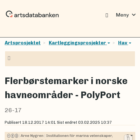
expand_more
Meny
Artsprosjektet
Kartleggingsprosjekter
Hav
Navigasjon
Flerbørstemarker i norske
havneområder - PolyPort
26-17
Publisert
18.12.2017 14:01
Sist endret
03.02.2025 10:37
|
Arne Nygren
|
Institutionen för marina vetenskaper,