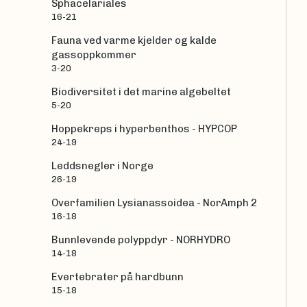
Sphacelariales
16-21
Fauna ved varme kjelder og kalde
gassoppkommer
3-20
Biodiversitet i det marine algebeltet
5-20
Hoppekreps i hyperbenthos - HYPCOP
24-19
Leddsnegler i Norge
26-19
Overfamilien Lysianassoidea - NorAmph 2
16-18
Bunnlevende polyppdyr - NORHYDRO
14-18
Evertebrater på hardbunn
15-18