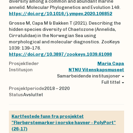
diversity among a common and abundant marine
annelid. Molecular Phylogenetics and Evolution 149.
https://doi.org/10.1016/j.ympev.2020.106852
Grosse M, Capa M & Bakken T (2021). Describing the
hidden species diversity of Chaetozone (Annelida,
Cirratulidae) in the Norwegian Sea using
morphological and molecular diagnostics. ZooKeys
1039: 139–176.
https://doi.org/10.3897/zookeys.1039.61098
Prosjektleder
Maria Capa
Institusjon
NTNU Vitenskapsmuseet
Samarbeidende institusjoner
Full tittel
Prosjektperiode
2018 – 2020
Status
Avsluttet
Kartfestede funn fra prosjektet
"Flerbørstemarker i norske havner - PolyPort"
(26-17)