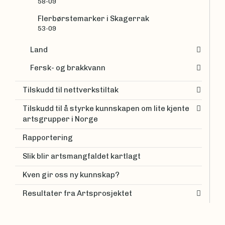
58-09
Flerbørstemarker i Skagerrak
53-09
Land
Fersk- og brakkvann
Tilskudd til nettverkstiltak
Tilskudd til å styrke kunnskapen om lite kjente
artsgrupper i Norge
Rapportering
Slik blir artsmangfaldet kartlagt
Kven gir oss ny kunnskap?
Resultater fra Artsprosjektet