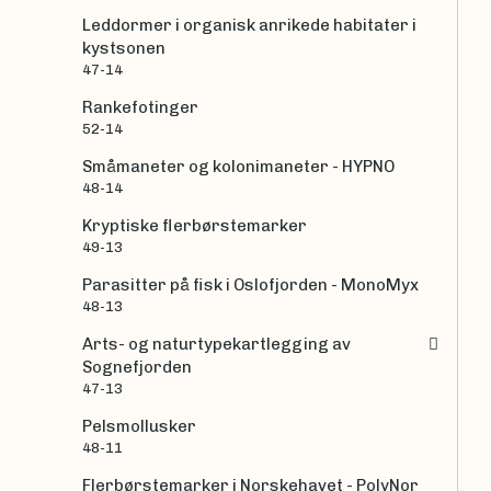
Leddormer i organisk anrikede habitater i
kystsonen
47-14
Rankefotinger
52-14
Småmaneter og kolonimaneter - HYPNO
48-14
Kryptiske flerbørstemarker
49-13
Parasitter på fisk i Oslofjorden - MonoMyx
48-13
Arts- og naturtypekartlegging av
Sognefjorden
47-13
Pelsmollusker
48-11
Flerbørstemarker i Norskehavet - PolyNor