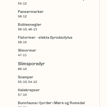
55-12
Pansermarker
56-12
Boblesnegler
56-10, 46-13
Flatormer - slekta
Gyrodactylus
58-10
Slimormer
47-11
Slimsporedyr
66-10
Svamper
55-10, 54-12
Halekrepser
57-10
Bunnfauna i fjorder i Møre og Romsdal