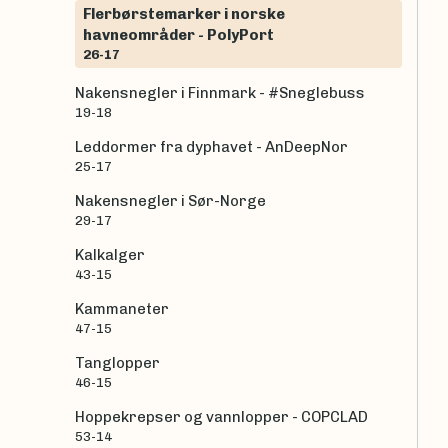
Flerbørstemarker i norske
havneområder - PolyPort
26-17
Nakensnegler i Finnmark - #Sneglebuss
19-18
Leddormer fra dyphavet - AnDeepNor
25-17
Nakensnegler i Sør-Norge
29-17
Kalkalger
43-15
Kammaneter
47-15
Tanglopper
46-15
Hoppekrepser og vannlopper - COPCLAD
53-14