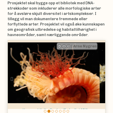
Prosjektet skal bygge opp et bibliotek med DNA-
strekkoder som inkluderer alle morfologiske arter
for å avsløre skjult diversitet i artskomplekser. I
tillegg vil man dokumentere fremmede eller
forflyttede arter. Prosjektet vil også øke kunnskapen
om geografisk utbredelse og habitattilhørighet i
havneområder, samt nærliggende områder.
|
Arne Nygren
Previous
Nex
Flekket bladrygg
Phyllodoce maculata