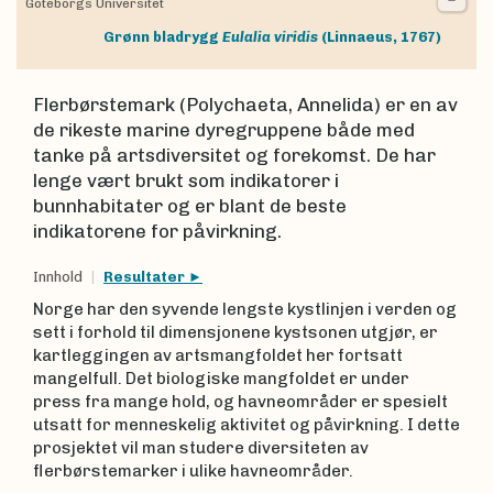
Göteborgs Universitet
Grønn bladrygg
Eulalia viridis
(Linnaeus, 1767)
Flerbørstemark (Polychaeta, Annelida) er en av
de rikeste marine dyregruppene både med
tanke på artsdiversitet og forekomst. De har
lenge vært brukt som indikatorer i
bunnhabitater og er blant de beste
indikatorene for påvirkning.
Innhold
Resultater
Norge har den syvende lengste kystlinjen i verden og
sett i forhold til dimensjonene kystsonen utgjør, er
kartleggingen av artsmangfoldet her fortsatt
mangelfull. Det biologiske mangfoldet er under
press fra mange hold, og havneområder er spesielt
utsatt for menneskelig aktivitet og påvirkning. I dette
prosjektet vil man studere diversiteten av
flerbørstemarker i ulike havneområder.