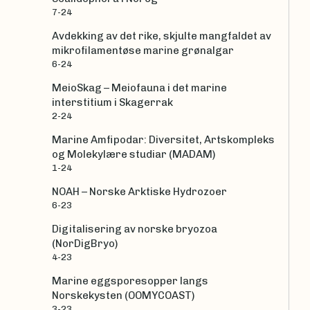
7-24
Avdekking av det rike, skjulte mangfaldet av
mikrofilamentøse marine grønalgar
6-24
MeioSkag – Meiofauna i det marine
interstitium i Skagerrak
2-24
Marine Amfipodar: Diversitet, Artskompleks
og Molekylære studiar (MADAM)
1-24
NOAH – Norske Arktiske Hydrozoer
6-23
Digitalisering av norske bryozoa
(NorDigBryo)
4-23
Marine eggsporesopper langs
Norskekysten (OOMYCOAST)
3-23