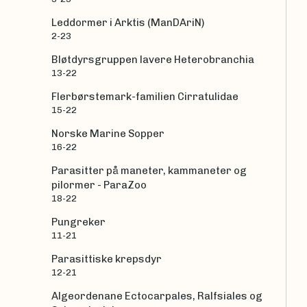
Leddormer i Arktis (ManDAriN)
2-23
Bløtdyrsgruppen lavere Heterobranchia
13-22
Flerbørstemark-familien Cirratulidae
15-22
Norske Marine Sopper
16-22
Parasitter på maneter, kammaneter og
pilormer - ParaZoo
18-22
Pungreker
11-21
Parasittiske krepsdyr
12-21
Algeordenane Ectocarpales, Ralfsiales og