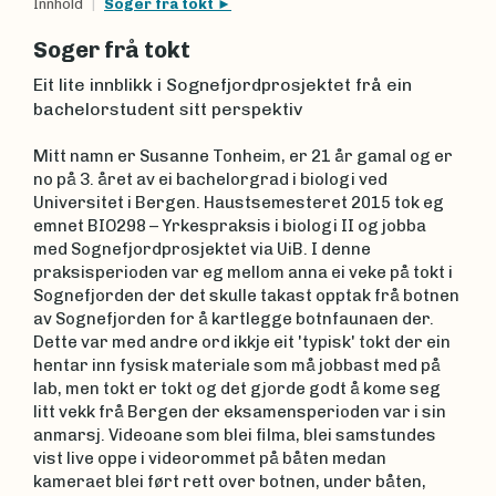
Innhold
Soger frå tokt
Soger frå tokt
Eit lite innblikk i Sognefjordprosjektet frå ein
bachelorstudent sitt perspektiv
Mitt namn er Susanne Tonheim, er 21 år gamal og er
no på 3. året av ei bachelorgrad i biologi ved
Universitet i Bergen. Haustsemesteret 2015 tok eg
emnet BIO298 – Yrkespraksis i biologi II og jobba
med Sognefjordprosjektet via UiB. I denne
praksisperioden var eg mellom anna ei veke på tokt i
Sognefjorden der det skulle takast opptak frå botnen
av Sognefjorden for å kartlegge botnfaunaen der.
Dette var med andre ord ikkje eit 'typisk' tokt der ein
hentar inn fysisk materiale som må jobbast med på
lab, men tokt er tokt og det gjorde godt å kome seg
litt vekk frå Bergen der eksamensperioden var i sin
anmarsj. Videoane som blei filma, blei samstundes
vist live oppe i videorommet på båten medan
kameraet blei ført rett over botnen, under båten,