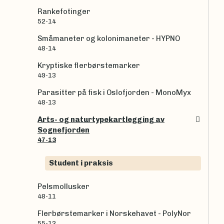
Rankefotinger
52-14
Småmaneter og kolonimaneter - HYPNO
48-14
Kryptiske flerbørstemarker
49-13
Parasitter på fisk i Oslofjorden - MonoMyx
48-13
Arts- og naturtypekartlegging av
Sognefjorden
47-13
Student i praksis
Pelsmollusker
48-11
Flerbørstemarker i Norskehavet - PolyNor
55-12