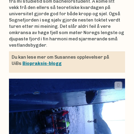
frå mi studietid som bachelorstudent. Å kome litt
vekk frå den ellers så teoretiske kvardagen på
universitet gjorde god for både kropp og sjel. Også
Sognefjorden i seg sjølv gjorde nesten toktet verdt
turen etter mi meining. Det slår aldri feil å vere
omkransa av høge fjell som møter Noregs lengste og
djupaste fjord i fin harmoni med sjarmerande små
vestlandsbygder.
Du kan lese mer om Susannes opplevelser på
UiBs
Biopraksis-blogg