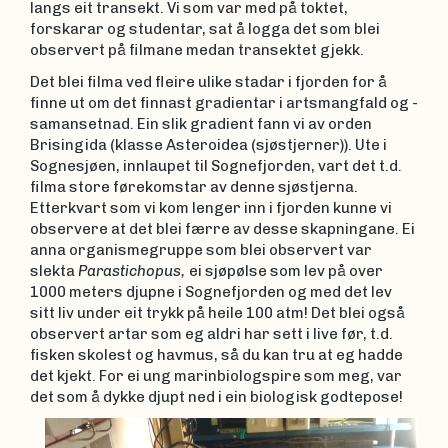
langs eit transekt. Vi som var med på toktet,
forskarar og studentar, sat å logga det som blei
observert på filmane medan transektet gjekk.
Det blei filma ved fleire ulike stadar i fjorden for å
finne ut om det finnast gradientar i artsmangfald og -
samansetnad. Ein slik gradient fann vi av orden
Brisingida (klasse Asteroidea (sjøstjerner)). Ute i
Sognesjøen, innlaupet til Sognefjorden, vart det t.d.
filma store førekomstar av denne sjøstjerna.
Etterkvart som vi kom lenger inn i fjorden kunne vi
observere at det blei færre av desse skapningane. Ei
anna organismegruppe som blei observert var
slekta
Paras
tich
opus
,
ei sjøpølse som lev på over
1000 meters djupne i Sognefjorden og med det lev
sitt liv under eit trykk på heile 100 atm! Det blei også
observert artar som eg aldri har sett i live før, t.d.
fisken skolest og havmus, så du kan tru at eg hadde
det kjekt. For ei ung marinbiologspire som meg, var
det som å dykke djupt ned i ein biologisk godtepose!