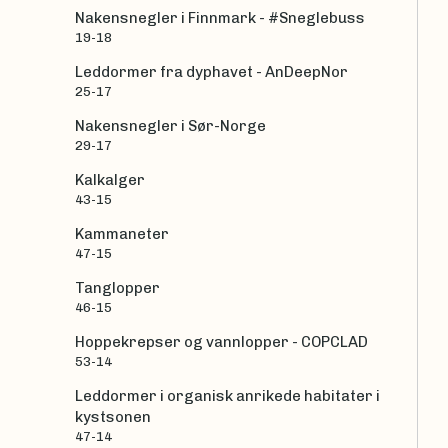
Nakensnegler i Finnmark - #Sneglebuss
19-18
Leddormer fra dyphavet - AnDeepNor
25-17
Nakensnegler i Sør-Norge
29-17
Kalkalger
43-15
Kammaneter
47-15
Tanglopper
46-15
Hoppekrepser og vannlopper - COPCLAD
53-14
Leddormer i organisk anrikede habitater i
kystsonen
47-14