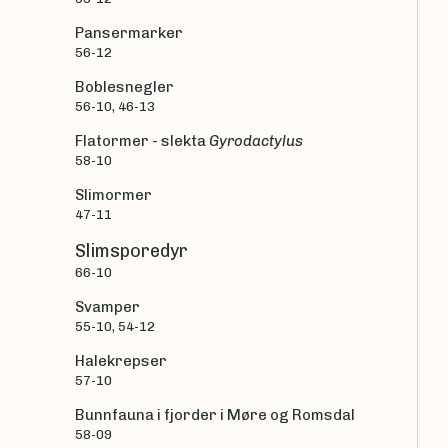
Pansermarker
56-12
Boblesnegler
56-10, 46-13
Flatormer - slekta
Gyrodactylus
58-10
Slimormer
47-11
Slimsporedyr
66-10
Svamper
55-10, 54-12
Halekrepser
57-10
Bunnfauna i fjorder i Møre og Romsdal
58-09