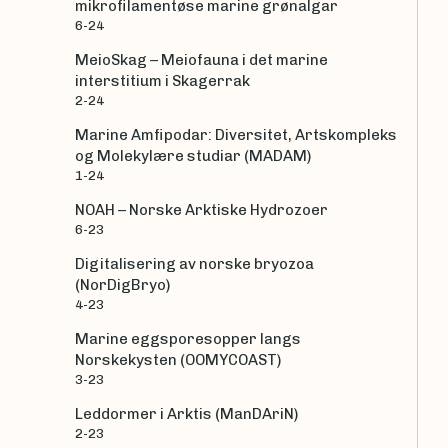
mikrofilamentøse marine grønalgar
6-24
MeioSkag – Meiofauna i det marine
interstitium i Skagerrak
2-24
Marine Amfipodar: Diversitet, Artskompleks
og Molekylære studiar (MADAM)
1-24
NOAH – Norske Arktiske Hydrozoer
6-23
Digitalisering av norske bryozoa
(NorDigBryo)
4-23
Marine eggsporesopper langs
Norskekysten (OOMYCOAST)
3-23
Leddormer i Arktis (ManDAriN)
2-23