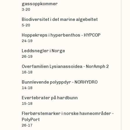
gassoppkommer
3-20
Biodiversitet i det marine algebeltet
5-20
Hoppekreps i hyperbenthos - HYPCOP
24-19
Leddsnegler i Norge
26-19
Overfamilien Lysianassoidea - NorAmph 2
16-18
Bunnlevende polyppdyr - NORHYDRO
14-18
Evertebrater på hardbunn
15-18
Flerbørstemarker i norske havneområder -
PolyPort
26-17