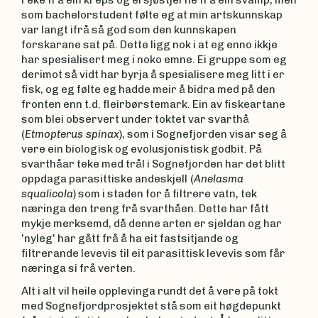
reke frå ein kreps og ei sjøstjerne frå ein svamp, men
som bachelorstudent følte eg at min artskunnskap
var langt ifrå så god som den kunnskapen
forskarane sat på. Dette ligg nok i at eg enno ikkje
har spesialisert meg i noko emne. Ei gruppe som eg
derimot så vidt har byrja å spesialisere meg litt i er
fisk, og eg følte eg hadde meir å bidra med på den
fronten enn t.d. fleirbørstemark. Ein av fiskeartane
som blei observert under toktet var svarthå
(
Etmopterus spinax
), som i Sognefjorden visar seg å
vere ein biologisk og evolusjonistisk godbit. På
svarthåar teke med trål i Sognefjorden har det blitt
oppdaga parasittiske andeskjell
(
Anelasma
squalicola
) som i staden for å filtrere vatn, tek
næringa den treng frå svarthåen. Dette har fått
mykje merksemd, då denne arten er sjeldan og har
'nyleg' har gått frå å ha eit fastsitjande og
filtrerande levevis til eit parasittisk levevis som får
næringa si frå verten.
Alt i alt vil heile opplevinga rundt det å vere på tokt
med Sognefjordprosjektet stå som eit høgdepunkt