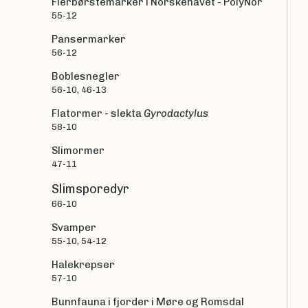
Flerbørstemarker i Norskehavet - PolyNor
55-12
Pansermarker
56-12
Boblesnegler
56-10, 46-13
Flatormer - slekta
Gyrodactylus
58-10
Slimormer
47-11
Slimsporedyr
66-10
Svamper
55-10, 54-12
Halekrepser
57-10
Bunnfauna i fjorder i Møre og Romsdal