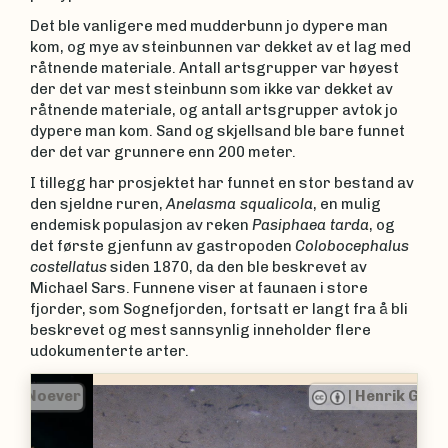
Det ble vanligere med mudderbunn jo dypere man
kom, og mye av steinbunnen var dekket av et lag med
råtnende materiale. Antall artsgrupper var høyest
der det var mest steinbunn som ikke var dekket av
råtnende materiale, og antall artsgrupper avtok jo
dypere man kom. Sand og skjellsand ble bare funnet
der det var grunnere enn 200 meter.
I tillegg har prosjektet har funnet en stor bestand av
den sjeldne ruren,
Anelasma squalicola
, en mulig
endemisk populasjon av reken
Pasiphaea tarda
, og
det første gjenfunn av gastropoden
Colobocephalus
costellatus
siden 1870, da den ble beskrevet av
Michael Sars. Funnene viser at faunaen i store
fjorder, som Sognefjorden, fortsatt er langt fra å bli
beskrevet og mest sannsynlig inneholder flere
udokumenterte arter.
|
Henrik Glenner