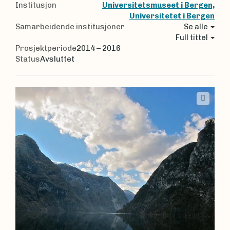
Institusjon
Universitetsmuseet i Bergen,
Universitetet i Bergen
Samarbeidende institusjoner
Se alle
Full tittel
Prosjektperiode
2014 – 2016
Status
Avsluttet