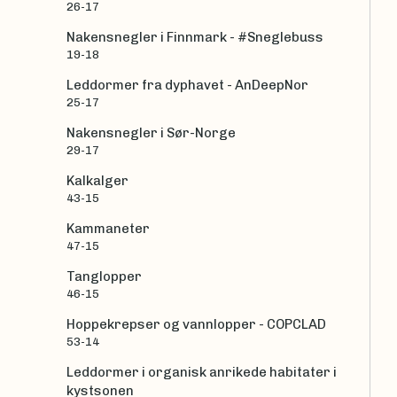
26-17
Nakensnegler i Finnmark - #Sneglebuss
19-18
Leddormer fra dyphavet - AnDeepNor
25-17
Nakensnegler i Sør-Norge
29-17
Kalkalger
43-15
Kammaneter
47-15
Tanglopper
46-15
Hoppekrepser og vannlopper - COPCLAD
53-14
Leddormer i organisk anrikede habitater i
kystsonen