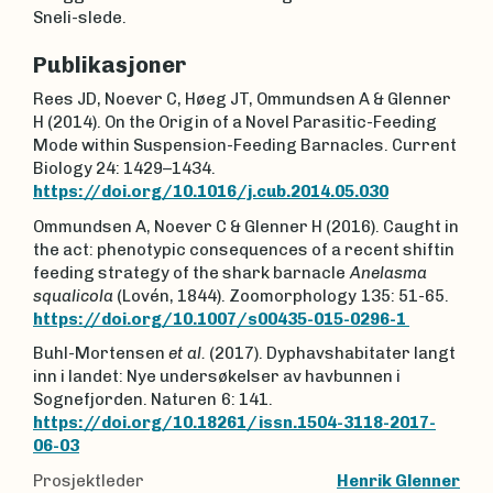
Sneli-slede.
Publikasjoner
Rees JD, Noever C, Høeg JT, Ommundsen A & Glenner
H (2014). On the Origin of a Novel Parasitic-Feeding
Mode within Suspension-Feeding Barnacles. Current
Biology 24: 1429–1434.
https://doi.org/10.1016/j.cub.2014.05.030
Ommundsen A, Noever C & Glenner H (2016). Caught in
the act: phenotypic consequences of a recent shiftin
feeding strategy of the shark barnacle
Anelasma
squalicola
(Lovén, 1844). Zoomorphology
135: 51-65.
https://doi.org/10.1007/s00435-015-0296-1
Buhl-Mortensen
et al.
(2017). Dyphavshabitater langt
inn i landet: Nye undersøkelser av havbunnen i
Sognefjorden. Naturen
6: 141.
https://doi.org/10.18261/issn.1504-3118-2017-
06-03
Prosjektleder
Henrik Glenner