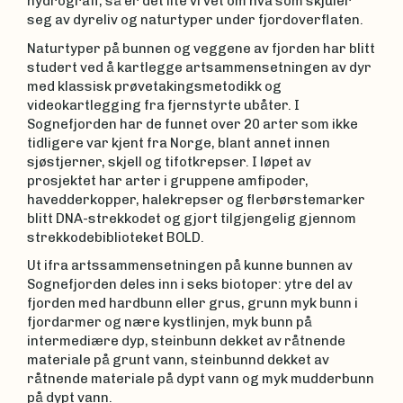
hydrografi, så er det lite vi vet om hva som skjuler
seg av dyreliv og naturtyper under fjordoverflaten.
Naturtyper på bunnen og veggene av fjorden har blitt
studert ved å kartlegge artsammensetningen av dyr
med klassisk prøvetakingsmetodikk og
videokartlegging fra fjernstyrte ubåter. I
Sognefjorden har de funnet over 20 arter som ikke
tidligere var kjent fra Norge, blant annet innen
sjøstjerner, skjell og tifotkrepser. I løpet av
prosjektet har arter i gruppene amfipoder,
havedderkopper, halekrepser og flerbørstemarker
blitt DNA-strekkodet og gjort tilgjengelig gjennom
strekkodebiblioteket BOLD.
Ut ifra artssammensetningen på kunne bunnen av
Sognefjorden deles inn i seks biotoper: ytre del av
fjorden med hardbunn eller grus, grunn myk bunn i
fjordarmer og nære kystlinjen, myk bunn på
intermediære dyp, steinbunn dekket av råtnende
materiale på grunt vann, steinbunnd dekket av
råtnende materiale på dypt vann og myk mudderbunn
på dypt vann.