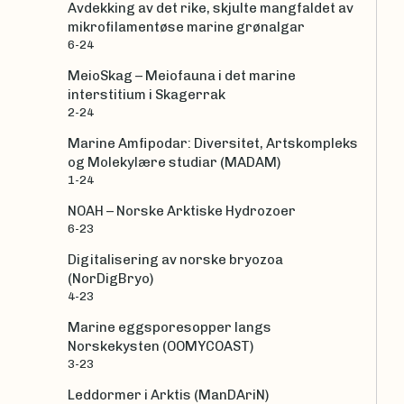
Avdekking av det rike, skjulte mangfaldet av
mikrofilamentøse marine grønalgar
6-24
MeioSkag – Meiofauna i det marine
interstitium i Skagerrak
2-24
Marine Amfipodar: Diversitet, Artskompleks
og Molekylære studiar (MADAM)
1-24
NOAH – Norske Arktiske Hydrozoer
6-23
Digitalisering av norske bryozoa
(NorDigBryo)
4-23
Marine eggsporesopper langs
Norskekysten (OOMYCOAST)
3-23
Leddormer i Arktis (ManDAriN)