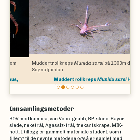
Previous
Nex
Muddertrollkreps
Munida sarsi
på 1300m dybde i
Sognefjorden
Muddertrollkreps
Munida sarsi
Huus,
1935
Innsamlingsmetoder
ROV med kamera, van Veen-grabb, RP-slede, Bayer-
slede, reketrål, Agassiz-trål, trekantskrape, MIK-
nett. I tillegg er gammelt materiale studert, som i
tillegg til de nevnte metodene også er samlet med