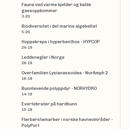
Fauna ved varme kjelder og kalde
gassoppkommer
3-20
Biodiversitet i det marine algebeltet
5-20
Hoppekreps i hyperbenthos - HYPCOP
24-19
Leddsnegler i Norge
26-19
Overfamilien Lysianassoidea - NorAmph 2
16-18
Bunnlevende polyppdyr - NORHYDRO
14-18
Evertebrater på hardbunn
15-18
Flerbørstemarker i norske havneområder -
PolyPort