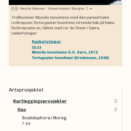
|
Henrik Glenner
|
Universitetet i Bergen
Trollhummer
Munida tenuimana
med den parasittiske
rotkrepsen
Torturgaster boschmai
sittende bak på halen.
Rotkrepsene er, i likhet med rur du finner i fjæra,
rankefotinger.
Rankefotinger
52-14
Munida tenuimana
G.O. Sars, 1872
Tortugaster boschmai
(Brinkmann, 1936)
Artsprosjektet
Kartleggingsprosjekter
Hav
Scalidophora i Noreg
7-24