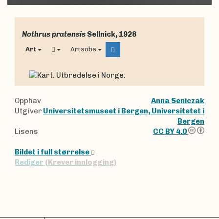
Nothrus pratensis
Sellnick, 1928
Art
Artsobs
Opphav
Anna Seniczak
Utgiver
Universitetsmuseet i Bergen, Universitetet i
Bergen
Lisens
CC BY 4.0
Bildet i full størrelse
Rediger
(Krever innlogging)