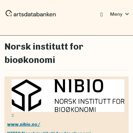
expand_more
Meny
Norsk institutt for
bioøkonomi
Copyright
www.nibio.no/