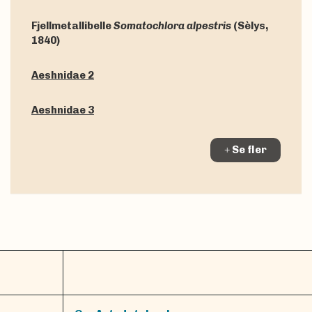
Fjellmetallibelle
Somatochlora alpestris
(Sèlys,
1840)
Aeshnidae 2
Aeshnidae 3
Se fler