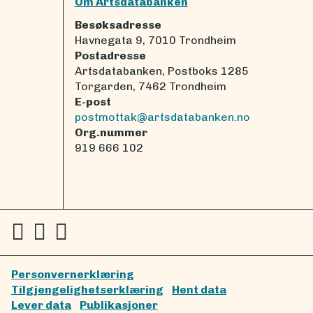
Om Artsdatabanken
Besøksadresse
Havnegata 9, 7010 Trondheim
Postadresse
Artsdatabanken, Postboks 1285
Torgarden, 7462 Trondheim
E-post
postmottak@artsdatabanken.no
Org.nummer
919 666 102
Personvernerklæring
Tilgjengelighetserklæring
Hent data
Lever data
Publikasjoner