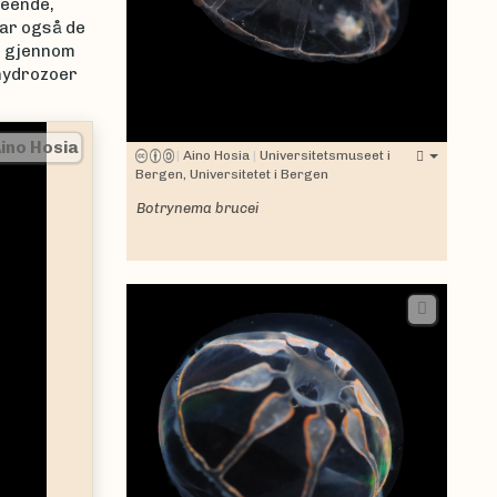
seende,
har også de
ig gjennom
 hydrozoer
Aino Hosia
|
Aino Hosia
|
Universitetsmuseet i
Bergen, Universitetet i Bergen
Botrynema brucei