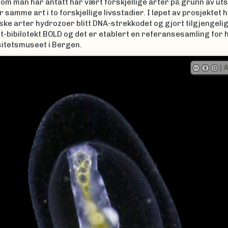
om man har antatt har vært forskjellige arter på grunn av ut
r samme art i to forskjellige livsstadier. I løpet av prosjektet 
ske arter hydrozoer blitt DNA-strekkodet og gjort tilgjengel
t-bibilotekt BOLD og det er etablert en referansesamling for
sitetsmuseet i Bergen.
|