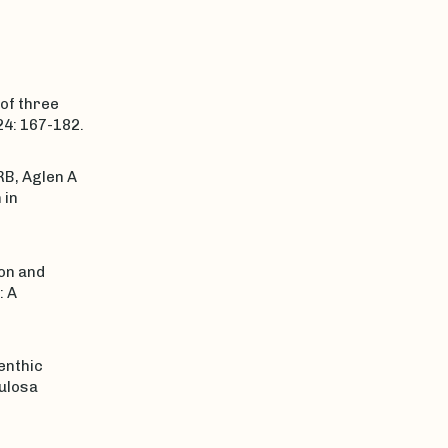
 of three
4: 167-182.
RB, Aglen A
 in
ion and
: A
benthic
culosa