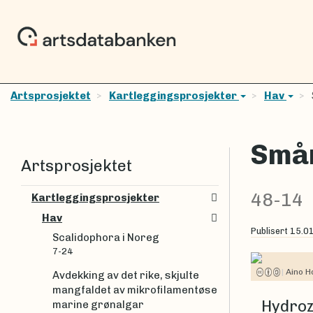
Artsprosjektet
Kartleggingsprosjekter
Hav
Småm
Artsprosjektet
48-14
Kartleggingsprosjekter
Hav
Publisert
15.0
Scalidophora i Noreg
7-24
|
Aino H
Avdekking av det rike, skjulte
mangfaldet av mikrofilamentøse
Hydroz
marine grønalgar