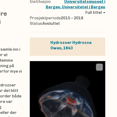
Institusjon
Universitetsmuseet i
Bergen, Universitetet i Bergen
dre
Full tittel
Prosjektperiode
2015 – 2018
i
Status
Avsluttet
Hydrozoer
Hydrozoa
Owen, 1843
samle inn i
r at
estemme
kning på
erfor mye vi
hydrozoer
 det blitt
fjorder både
ere var
g
eller der