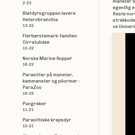
maneter s
2-23
egentlig e
Bløtdyrsgruppen lavere
fleste nor
Heterobranchia
strekkode
13-22
ve Univer
Flerbørstemark-familien
|
Aino Hosia
Cirratulidae
15-22
Norske Marine Sopper
16-22
Parasitter på maneter,
kammaneter og pilormer -
ParaZoo
18-22
Pungreker
11-21
Parasittiske krepsdyr
12-21