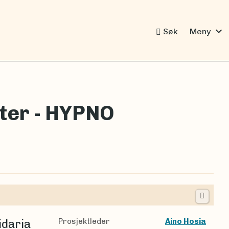
expand_more
Søk
Meny
ter - HYPNO
Prosjektleder
Aino Hosia
idaria