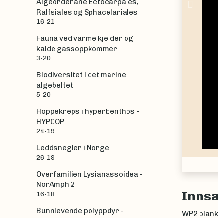
Prev
Algeordenane Ectocarpales,
Ralfsiales og Sphacelariales
16-21
Fauna ved varme kjelder og
kalde gassoppkommer
3-20
Biodiversitet i det marine
algebeltet
5-20
Hoppekreps i hyperbenthos -
HYPCOP
24-19
Leddsnegler i Norge
26-19
bes, 1848
Overfamilien Lysianassoidea -
NorAmph 2
Inns
16-18
Bunnlevende polyppdyr -
WP2 plankt