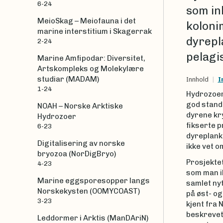
6-24
som in
MeioSkag – Meiofauna i det
koloni
marine interstitium i Skagerrak
dyrepla
2-24
pelagi
Marine Amfipodar: Diversitet,
Artskompleks og Molekylære
studiar (MADAM)
Innhold
I
1-24
Hydrozoer
god stand.
NOAH – Norske Arktiske
dyrene kr
Hydrozoer
fikserte p
6-23
dyreplankt
Digitalisering av norske
ikke vet 
bryozoa (NorDigBryo)
Prosjektet
4-23
som man ik
Marine eggsporesopper langs
samlet nyt
Norskekysten (OOMYCOAST)
på øst- og
3-23
kjent fra 
beskrevet.
Leddormer i Arktis (ManDAriN)