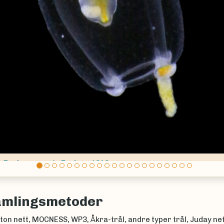
ious
Neoturris breviconis
(Murbach & Shearer, 1902)
amlingsmetoder
on nett, MOCNESS, WP3, Åkra-trål, andre typer trål, Juday net