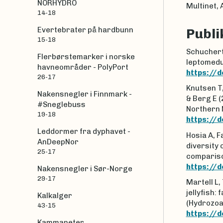
NORHYDRO
Multinet, 
14-18
Evertebrater på hardbunn
Publi
15-18
Schuchert 
Flerbørstemarker i norske
leptomedu
havneområder - PolyPort
https://
26-17
Knutsen T,
Nakensnegler i Finnmark -
& Berg E 
#Sneglebuss
Northern N
19-18
https://d
Leddormer fra dyphavet -
Hosia A, F
AnDeepNor
diversity 
25-17
compariso
https://d
Nakensnegler i Sør-Norge
29-17
Martell L,
jellyfish:
Kalkalger
(Hydrozoa
43-15
https://d
Kammaneter