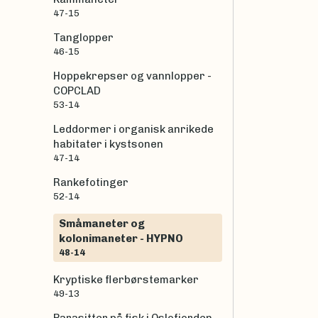
47-15
Tanglopper
46-15
Hoppekrepser og vannlopper -
COPCLAD
53-14
Leddormer i organisk anrikede
habitater i kystsonen
47-14
Rankefotinger
52-14
Småmaneter og
kolonimaneter - HYPNO
48-14
Kryptiske flerbørstemarker
49-13