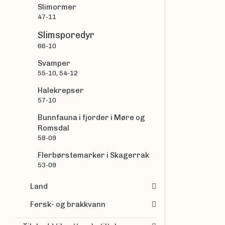
Slimormer
47-11
Slimsporedyr
66-10
Svamper
55-10, 54-12
Halekrepser
57-10
Bunnfauna i fjorder i Møre og
Romsdal
58-09
Flerbørstemarker i Skagerrak
53-09
Land
Fersk- og brakkvann