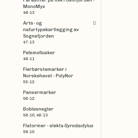
Parasitter på fisk i Oslofjorden -
MonoMyx
48-13
Arts- og
naturtypekartlegging av
Sognefjorden
47-13
Pelsmollusker
48-11
Flerbørstemarker i
Norskehavet - PolyNor
55-12
Pansermarker
56-12
Boblesnegler
56-10, 46-13
Flatormer - slekta
Gyrodactylus
58-10