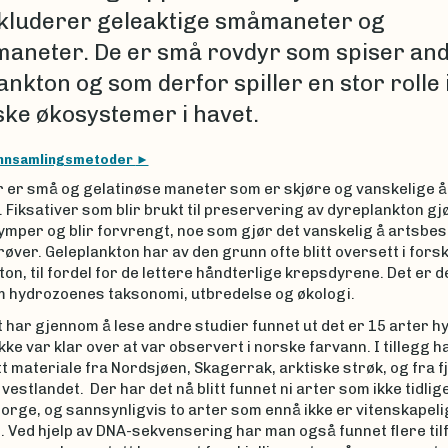
kluderer geleaktige småmaneter og
maneter. De er små rovdyr som spiser an
nkton og som derfor spiller en stor rolle 
ske økosystemer i havet.
nnsamlingsmetoder
 er små og gelatinøse maneter som er skjøre og vanskelige å 
 Fiksativer som blir brukt til preservering av dyreplankton gjø
ymper og blir forvrengt, noe som gjør det vanskelig å artsb
røver. Geleplankton har av den grunn ofte blitt oversett i fors
on, til fordel for de lettere håndterlige krepsdyrene. Det er d
om hydrozoenes taksonomi, utbredelse og økologi.
 har gjennom å lese andre studier funnet ut det er 15 arter 
ke var klar over at var observert i norske farvann. I tillegg har
t materiale fra Nordsjøen, Skagerrak, arktiske strøk, og fra 
 vestlandet. Der har det nå blitt funnet ni arter som ikke tidlig
Norge, og sannsynligvis to arter som ennå ikke er vitenskapeli
 Ved hjelp av DNA-sekvensering har man også funnet flere tilf