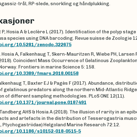
Agassiz-trål, RP-slede, snorkling og håndplukking.
kasjoner
P, Hosia A & Leclère L (2017). Identification of the polyp stage
sa species using DNA barcoding. Revue suisse de Zoologie 12
doi.org/10.5281/zenodo.322675
 Hosia A, Falkenhaug T, Skern-Mauritzen R, Wiebe PH, Larsen 
(2018). Coincident Mass Occurrence of Gelatinous Zooplankton
orway. Frontiers in marine Science 5: 158.
oi.org/10.3389/fmars.2018.00158
alkenhaug T, Baxter EJ & Pagès F (2017). Abundance, distribut
of gelatinous predators along the northern Mid-Atlantic Ridge
n of different sampling methodologies. PLoS ONE 12(11).
oi.org/10.1371/journal.pone.0187491
 Tandberg AHS & Hosia A (2018). The illusion of rarity in an epi
 facts and artefacts in the distribution of Tesserogastria mus
, Ptychogastriidae) Helgoland Marine Research 72:12.
oi.org/10.1186/s10152-018-0515-5