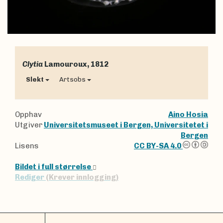
Clytia
Lamouroux, 1812
Slekt
Artsobs
Opphav
Aino Hosia
Utgiver
Universitetsmuseet i Bergen, Universitetet i
Bergen
Lisens
CC BY-SA 4.0
Bildet i full størrelse
Rediger
(Krever innlogging)