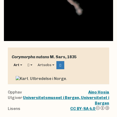
Corymorpha nutans
M. Sars, 1835
Art
Artsobs
Opphav
Aino Hosia
Utgiver
Universitetsmuseet i Bergen, Universitetet i
Bergen
Lisens
CC BY-SA 4.0