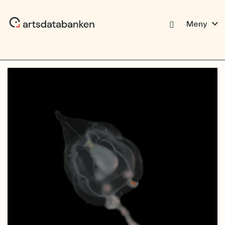
expand_more
Meny