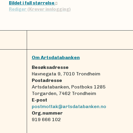
Bildet i full størrelse
Rediger
(Krever innlogging)
Om Artsdatabanken
Besøksadresse
Havnegata 9, 7010 Trondheim
Postadresse
Artsdatabanken, Postboks 1285
Torgarden, 7462 Trondheim
E-post
postmottak@artsdatabanken.no
Org.nummer
919 666 102