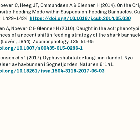
oever C, Høeg JT, Ommundsen A & Glenner H (2014). On the Orig
asitic-Feeding Mode within Suspension-Feeding Barnacles. C
4: 1429–1434.
https://doi.org/10.1016/j.cub.2014.05.030
 A, Noever C & Glenner H (2016). Caught in the act: phenotypi
es of a recent shiftin feeding strategy of the shark barnacl
(Lovén, 1844). Zoomorphology
135: 51-65.
doi.org/10.1007/s00435-015-0296-1
tensen
et al.
(2017). Dyphavshabitater langt inn i landet: Nye
lser av havbunnen i Sognefjorden. Naturen
6: 141.
oi.org/10.18261/issn.1504-3118-2017-06-03