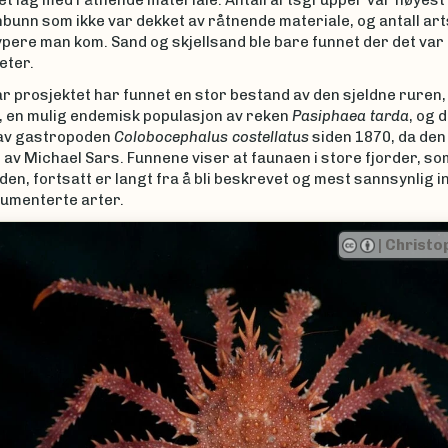
et lag med råtnende materiale. Antall artsgrupper var høyest 
nbunn som ikke var dekket av råtnende materiale, og antall a
ypere man kom. Sand og skjellsand ble bare funnet der det va
eter.
har prosjektet har funnet en stor bestand av den sjeldne ruren
, en mulig endemisk populasjon av reken
Pasiphaea tarda
, og 
av gastropoden
Colobocephalus costellatus
siden 1870, da den
av Michael Sars. Funnene viser at faunaen i store fjorder, so
en, fortsatt er langt fra å bli beskrevet og mest sannsynlig 
kumenterte arter.
er