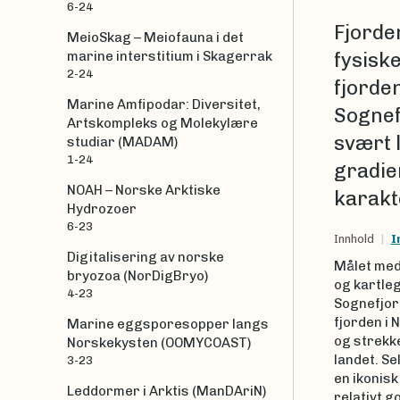
6-24
Fjorde
MeioSkag – Meiofauna i det
marine interstitium i Skagerrak
fysiske
2-24
fjorden
Marine Amfipodar: Diversitet,
Sognef
Artskompleks og Molekylære
svært l
studiar (MADAM)
1-24
gradie
NOAH – Norske Arktiske
karakte
Hydrozoer
6-23
Innhold
I
Digitalisering av norske
Målet med 
bryozoa (NorDigBryo)
og kartle
4-23
Sognefjor
fjorden i 
Marine eggsporesopper langs
og strekke
Norskekysten (OOMYCOAST)
landet. S
3-23
en ikonisk
Leddormer i Arktis (ManDAriN)
relativt g