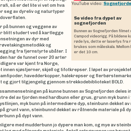
YouTube video:
Sognefjord
afi, så er det lite vi vet om hva
r seg av dyreliv og naturtyper
rdoverflaten.
Se video fra dypet av
sognefjorden
r på bunnen og veggene av
Bunnen av Sognefjorden filmet
r blitt studert ved å kartlegge
Campod videorigg. På bildene ka
nsetningen av dyr med
røde lys, dette er laserlys fra 
prøvetakingsmetodikk og
brukes som måleskala. Mellom 
egging fra fjernstyrte ubåter. I
er det 10 cm.
den har de funnet over 20 arter
idligere var kjent fra Norge,
t innen sjøstjerner, skjell og tifotkrepser. I løpet av prosjektet
amfipoder, havedderkopper, halekrepser og flerbørstemarker
 og gjort tilgjengelig gjennom strekkodebiblioteket BOLD.
rtssammensetningen på kunne bunnen av Sognefjorden deles in
ytre del av fjorden med hardbunn eller grus, grunn myk bunn i
ystlinjen, myk bunn på intermediære dyp, steinbunn dekket av
 på grunt vann, steinbunnd dekket av råtnende materiale på dy
rbunn på dypt vann.
anligere med mudderbunn jo dypere man kom, og mye av stein