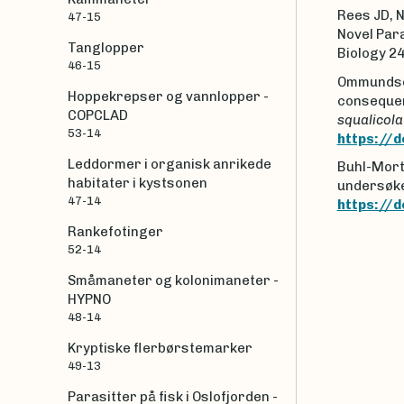
Rees JD, N
47-15
Novel Par
Tanglopper
Biology 2
46-15
Ommundsen
Hoppekrepser og vannlopper -
consequenc
COPCLAD
squalicola
53-14
https://
Leddormer i organisk anrikede
Buhl-Mor
habitater i kystsonen
undersøke
47-14
https://d
Rankefotinger
52-14
Småmaneter og kolonimaneter -
HYPNO
48-14
Kryptiske flerbørstemarker
49-13
Parasitter på fisk i Oslofjorden -