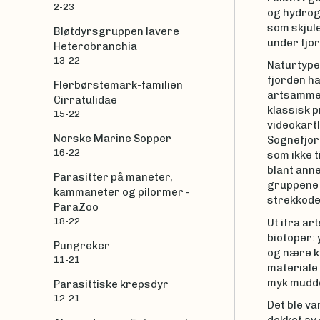
2-23
og hydrogr
som skjule
Bløtdyrsgruppen lavere
under fjo
Heterobranchia
13-22
Naturtype
fjorden ha
Flerbørstemark-familien
artsamme
Cirratulidae
klassisk 
15-22
videokartl
Norske Marine Sopper
Sognefjor
16-22
som ikke t
blant anne
Parasitter på maneter,
gruppene 
kammaneter og pilormer -
strekkodet
ParaZoo
18-22
Ut ifra a
biotoper: 
Pungreker
og nære k
11-21
materiale
myk mudde
Parasittiske krepsdyr
12-21
Det ble v