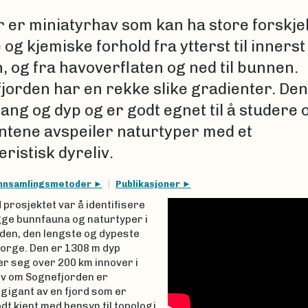
r er miniatyrhav som kan ha store forskjel
 og kjemiske forhold fra ytterst til innerst 
, og fra havoverflaten og ned til bunnen.
jorden har en rekke slike gradienter. Den
ang og dyp og er godt egnet til å studere 
ntene avspeiler naturtyper med et
ristisk dyreliv.
nnsamlingsmetoder
Publikasjoner
prosjektet var å identifisere
gge bunnfauna og naturtyper i
den, den lengste og dypeste
Norge. Den er 1308 m dyp
r seg over 200 km innover i
elv om Sognefjorden er
 gigant av en fjord som er
odt kjent med hensyn til topologi