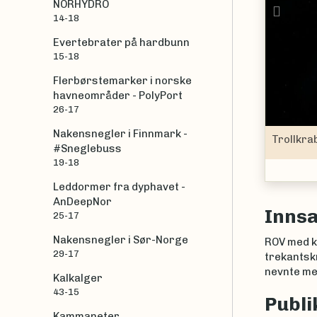
NORHYDRO
Prev
14-18
Evertebrater på hardbunn
15-18
Flerbørstemarker i norske
havneområder - PolyPort
26-17
Nakensnegler i Finnmark -
odes maja
er en av artene som lever i Sognefjorden.
#Sneglebuss
rabbe
Lithodes maja
(Linnaeus, 1758)
19-18
Leddormer fra dyphavet -
AnDeepNor
Inns
25-17
Nakensnegler i Sør-Norge
ROV med k
29-17
trekantskr
nevnte me
Kalkalger
43-15
Publi
Kammaneter