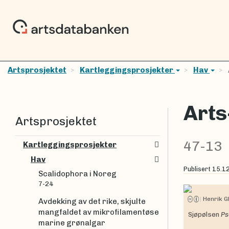
Artsprosjektet
Kartleggingsprosjekter
Hav
Arts
Artsprosjektet
47-13
Kartleggingsprosjekter
Hav
Publisert
15.1
Scalidophora i Noreg
7-24
|
Henrik G
Avdekking av det rike, skjulte
mangfaldet av mikrofilamentøse
Sjøpølsen
Ps
marine grønalgar