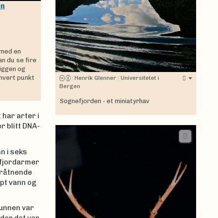
en
 med en
n du se fire
riggen og
hvert punkt
|
Henrik Glenner
|
Universitetet i
Bergen
Sognefjorden - et miniatyrhav
 har arter i
 blitt DNA-
n i seks
 fjordarmer
 råtnende
pt vann og
bunnen var