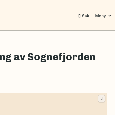
expand_more
Søk
Meny
ing av Sognefjorden