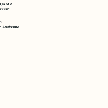
in of a
urrent
c
e
Anelasma