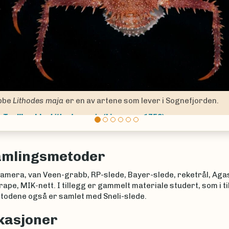
ious
Muddertrollkreps
Munida sarsi
på 1300m dybde i Sognef
Muddertrollkreps
Munida sarsi
Huus, 1935
amlingsmetoder
amera, van Veen-grabb, RP-slede, Bayer-slede, reketrål, Agas
ape, MIK-nett. I tillegg er gammelt materiale studert, som i til
todene også er samlet med Sneli-slede.
kasjoner