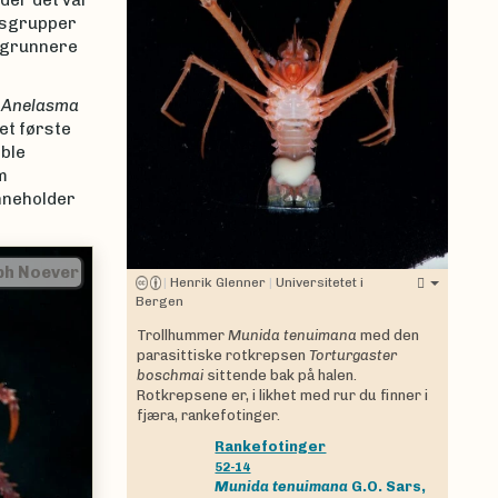
der det var
rtsgrupper
r grunnere
,
Anelasma
det første
 ble
m
inneholder
|
Henrik Glenner
|
Henrik Glenner
|
Universitetet i
Bergen
Trollhummer
Munida tenuimana
med den
parasittiske rotkrepsen
Torturgaster
boschmai
sittende bak på halen.
Rotkrepsene er, i likhet med rur du finner i
fjæra, rankefotinger.
Rankefotinger
52-14
Munida tenuimana
G.O. Sars,