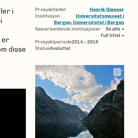
Prosjektleder
Henrik Glenner
ler i
Institusjon
Universitetsmuseet i
i
Bergen, Universitetet i Bergen
Samarbeidende institusjoner
Se alle
Full tittel
 er
Prosjektperiode
2014 – 2016
om disse
Status
Avsluttet