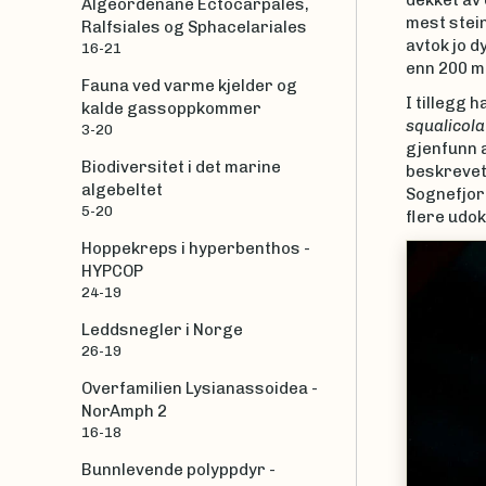
dekket av 
Algeordenane Ectocarpales,
mest stei
Ralfsiales og Sphacelariales
avtok jo d
16-21
enn 200 m
Fauna ved varme kjelder og
I tillegg 
kalde gassoppkommer
squalicola
3-20
gjenfunn 
Biodiversitet i det marine
beskrevet 
algebeltet
Sognefjord
5-20
flere udo
Hoppekreps i hyperbenthos -
|
Christoph Noev
HYPCOP
24-19
Leddsnegler i Norge
26-19
Overfamilien Lysianassoidea -
NorAmph 2
16-18
Bunnlevende polyppdyr -