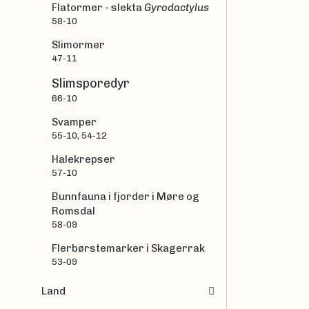
Flatormer - slekta
Gyrodactylus
58-10
Slimormer
47-11
Slimsporedyr
66-10
Svamper
55-10, 54-12
Halekrepser
57-10
Bunnfauna i fjorder i Møre og
Romsdal
58-09
Flerbørstemarker i Skagerrak
53-09
Land