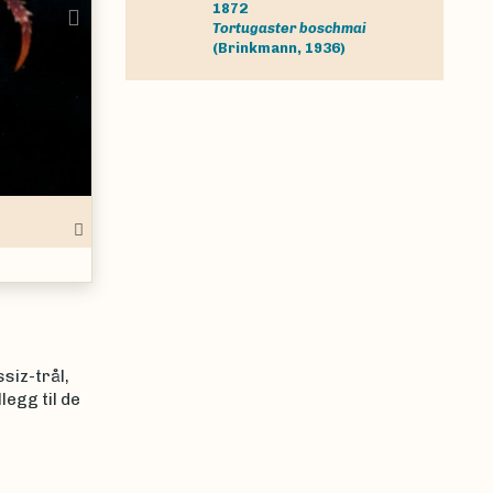
1872
Next
Tortugaster boschmai
(Brinkmann, 1936)
jorden
siz-trål,
legg til de