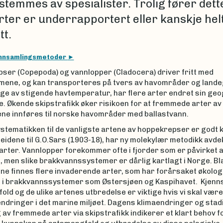
temmes av spesialister. Trolig fører dette 
arter er underrapportert eller kanskje hel
tt.
nnsamlingsmetoder
ser (Copepoda) og vannlopper (Cladocera) driver fritt med
ene, og kan transporteres på tvers av havområder og lande
lge av stigende havtemperatur, har flere arter endret sin geo
. Økende skipstrafikk øker risikoen for at fremmede arter av
ne innføres til norske havområder med ballastvann.
stematikken til de vanligste artene av hoppekrepser er godt k
beidene til G.O.Sars (1903-18), har ny molekylær metodikk avde
arter. Vannlopper forekommer ofte i fjorder som er påvirket 
 men slike brakkvannssystemer er dårlig kartlagt i Norge. Bl
ne finnes flere invaderende arter, som har forårsaket økolog
 i brakkvannssystemer som Østersjøen og Kaspihavet. Kjenns
ld og de ulike artenes utbredelse er viktige hvis vi skal være i
ndringer i det marine miljøet. Dagens klimaendringer og stad
av fremmede arter via skipstrafikk indikerer et klart behov f