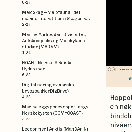
6-24
MeioSkag – Meiofauna i det
marine interstitium i Skagerrak
2-24
Marine Amfipodar: Diversitet,
Artskompleks og Molekylære
studiar (MADAM)
1-24
NOAH – Norske Arktiske
Hydrozoer
|
Tone Fa
6-23
G
Digitalisering av norske
bryozoa (NorDigBryo)
Hoppek
4-23
en nøk
Marine eggsporesopper langs
Norskekysten (OOMYCOAST)
bindel
3-23
nivåer
Leddormer i Arktis (ManDAriN)