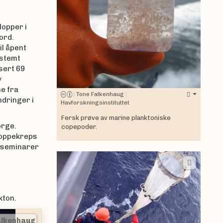
lopper i
ord.
l åpent
estemt
sert 69
v
ne fra
|
Tone Falkenhaug
|
ndringer i
Havforskningsinstituttet
Fersk prøve av marine planktoniske
orge.
copepoder.
hoppekreps
, seminarer
kton.
alkenhaug