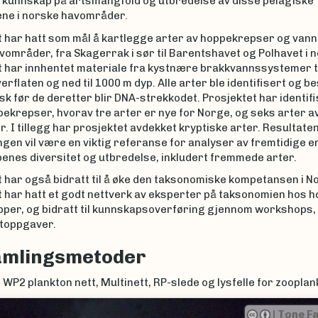
 kunnskap på artsmangfold og utbredelse av disse pelagiske
ne i norske havområder.
t har hatt som mål å kartlegge arter av hoppekrepser og vann
områder, fra Skagerrak i sør til Barentshavet og Polhavet i n
t har innhentet materiale fra kystnære brakkvannssystemer ti
verflaten og ned til 1000 m dyp. Alle arter ble identifisert og b
k før de deretter blir DNA-strekkodet. Prosjektet har identifi
ekrepser, hvorav tre arter er nye for Norge, og seks arter a
. I tillegg har prosjektet avdekket kryptiske arter. Resultate
gen vil være en viktig referanse for analyser av fremtidige e
enes diversitet og utbredelse, inkludert fremmede arter.
 har også bidratt til å øke den taksonomiske kompetansen i N
t har hatt et godt nettverk av eksperter på taksonomien hos 
pper, og bidratt til kunnskapsoverføring gjennom workshops
toppgaver.
amlingsmetoder
P2 plankton nett, Multinett, RP-slede og lysfelle for zooplan
|
Tone F