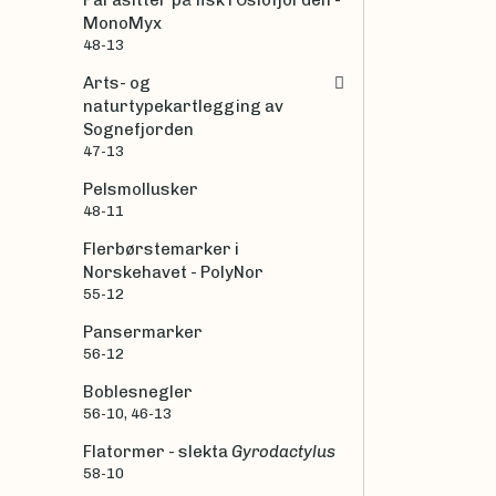
Parasitter på fisk i Oslofjorden -
MonoMyx
48-13
Arts- og
naturtypekartlegging av
Sognefjorden
47-13
Pelsmollusker
48-11
Flerbørstemarker i
Norskehavet - PolyNor
55-12
Pansermarker
56-12
Boblesnegler
56-10, 46-13
Flatormer - slekta
Gyrodactylus
58-10