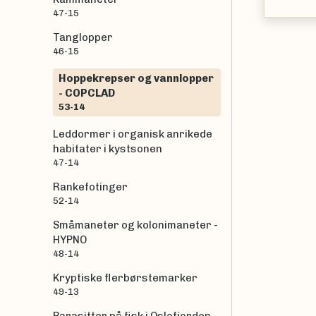
47-15
Tanglopper
46-15
Hoppekrepser og vannlopper
- COPCLAD
53-14
Leddormer i organisk anrikede
habitater i kystsonen
47-14
Rankefotinger
52-14
Småmaneter og kolonimaneter -
HYPNO
48-14
Kryptiske flerbørstemarker
49-13