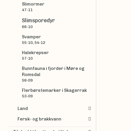
Slimormer
47-11
Slimsporedyr
66-10
Svamper
55-10, 54-12
Halekrepser
57-10
Bunnfauna i fjorder i Møre og
Romsdal
58-09
Flerbørstemarker i Skagerrak
53-09
Land
Fersk- og brakkvann