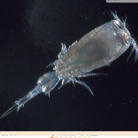
ious
Tharybis macrophthalma
Sars, 1902