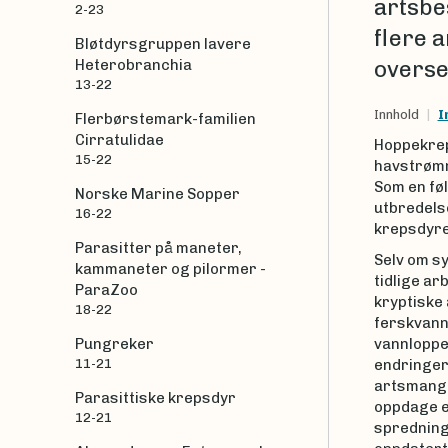
artsbes
2-23
flere 
Bløtdyrsgruppen lavere
Heterobranchia
overse
13-22
Innhold
I
Flerbørstemark-familien
Cirratulidae
Hoppekrep
15-22
havstrømm
Som en fø
Norske Marine Sopper
utbredelse
16-22
krepsdyre
Parasitter på maneter,
Selv om sy
kammaneter og pilormer -
tidlige ar
ParaZoo
kryptiske 
18-22
ferskvann,
Pungreker
vannloppe
11-21
endringer
artsmangfo
Parasittiske krepsdyr
oppdage e
12-21
spredning 