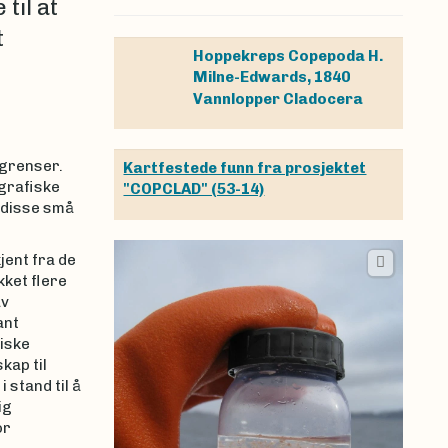
til at
t
Hoppekreps
Copepoda
H.
Milne-Edwards, 1840
Vannlopper
Cladocera
grenser.
Kartfestede funn fra prosjektet
grafiske
"COPCLAD" (53-14)
 disse små
jent fra de
kket flere
av
ant
iske
kap til
 stand til å
ig
or