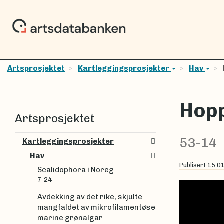
Artsprosjektet
Kartleggingsprosjekter
Hav
Hopp
Artsprosjektet
53-14
Kartleggingsprosjekter
Hav
Publisert
15.0
Scalidophora i Noreg
7-24
Avdekking av det rike, skjulte
mangfaldet av mikrofilamentøse
marine grønalgar