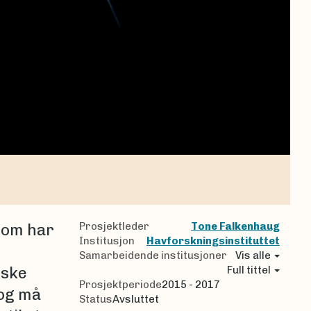
Prosjektleder
Tone Falkenhaug
som har
Institusjon
Havforskningsinstituttet
Samarbeidende institusjoner
Vis alle
iske
Full tittel
Prosjektperiode
2015 - 2017
 og må
Status
Avsluttet