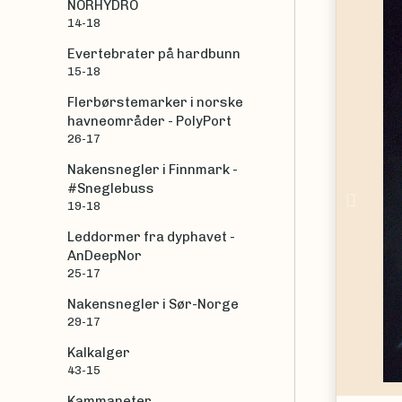
NORHYDRO
14-18
Evertebrater på hardbunn
15-18
Flerbørstemarker i norske
havneområder - PolyPort
26-17
Nakensnegler i Finnmark -
#Sneglebuss
Prev
19-18
Leddormer fra dyphavet -
AnDeepNor
25-17
Nakensnegler i Sør-Norge
29-17
Kalkalger
43-15
Kammaneter