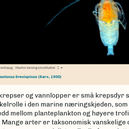
lkenhaug
|
Havforskningsinstituttet
aetanus brevispinus
(Sars, 1900)
repser og vannlopper er små krepsdyr 
kelrolle i den marine næringskjeden, som
edd mellom planteplankton og høyere trof
. Mange arter er taksonomisk vanskelige