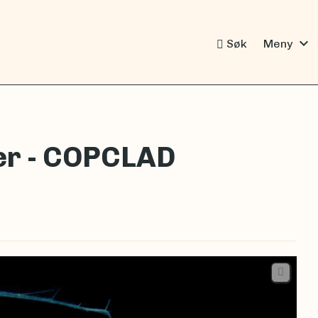
expand_more
Søk
Meny
er - COPCLAD