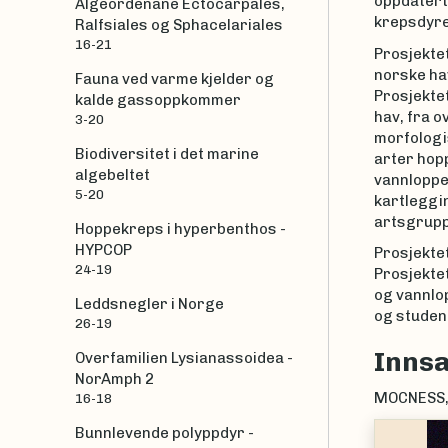
oppdatert
Algeordenane Ectocarpales,
krepsdyre
Ralfsiales og Sphacelariales
16-21
Prosjekte
norske hav
Fauna ved varme kjelder og
Prosjekte
kalde gassoppkommer
hav, fra o
3-20
morfologis
Biodiversitet i det marine
arter hopp
algebeltet
vannlopper
5-20
kartleggin
artsgrupp
Hoppekreps i hyperbenthos -
HYPCOP
Prosjektet
24-19
Prosjekte
og vannlo
Leddsnegler i Norge
og studen
26-19
Inns
Overfamilien Lysianassoidea -
NorAmph 2
MOCNESS, W
16-18
Bunnlevende polyppdyr -