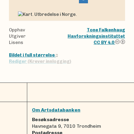
Opphav
Tone Falkenhaug
Utgiver
Havforskningsinstituttet
Lisens
CC BY 4.0
Bildet i full størrelse
Rediger
(Krever innlogging)
Om Artsdatabanken
Besøksadresse
Havnegata 9, 7010 Trondheim
Postadresse