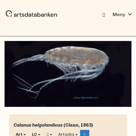
expand_more
Meny
Calanus helgolandicus
(Claus, 1863)
Art
LC
Artsobs