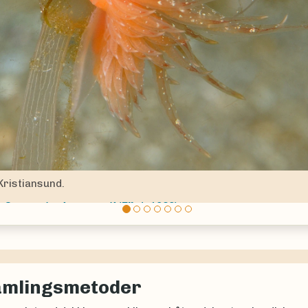
ious
Egersund.
Facelina
Alder & Hancock, 1855
amlingsmetoder