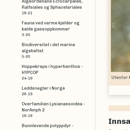
Algeordenane Ectocarpales,
Ralfsiales og Sphacelariales
16-21
Fauna ved varme kjelder og
Prev
kalde gassoppkommer
3-20
Biodiversitet i det marine
algebeltet
5-20
Hoppekreps i hyperbenthos -
HYPCOP
Utenfor 
24-19
Leddsnegler i Norge
26-19
Overfamilien Lysianassoidea -
NorAmph 2
16-18
Inns
Bunnlevende polyppdyr -