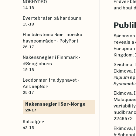
Prøver ble
NORHYDRO
and boat 
14-18
Evertebrater på hardbunn
Publi
15-18
Flerbørstemarker i norske
Sørensen 
havneområder - PolyPort
reveals a 
26-17
European w
Kingdom: 
Nakensnegler i Finnmark -
#Sneglebuss
Grishina, D
19-18
Ekimova, I
rupium
spe
Leddormer fra dyphavet -
Systemati
AnDeepNor
25-17
Ekimova, I.
Malaquias,
Nakensnegler i Sør-Norge
variabilit
29-17
nudibranc
2246472.
Kalkalger
43-15
Ekimova, I.
& Schepeto