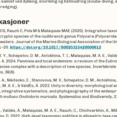
 samlet ved dykking, snorkling og båtmudring (scuba-diving, s
dredging).
kasjoner
CG, Rauch C, Pola M & Malaquias MAE (2020). Integrative tax
cryptic species of the nudibranch genus Polycera (Polyceridae
aters. Journal of the Marine Biological Association of the U
1–20.
https://doi.org/10.1017/S0025315420000612
. Y., Schepetov, D. M., Antokhina, T. I., Malaquias, M. A. E., Valdé
. A. 2024. Panmixia and local endemism: a revision of the
Eubra
cies complex with a description of new species.
Invertebrate
cs
, 38(8).
 A., Nikitenko, E., Stanovova, M. V., Schepetov, D. M., Antokhina, T
 M. A. E., & ValdÉs, Á. 2023. Unity in diversity: morphological 
y, integrative systematics, and phylogeography of the widesp
h mollusc
Onchidoris muricata
.
Systematics and Biodiversity
, 2
, Valdés, Á., Malaquias, M. A. E., Rauch, C., Chichvarkhin, A., Mikh
v, D. 2022. High-level taxonomic splitting in allopatric taxa c