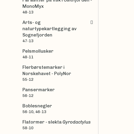
Parasitter på fisk i Oslofjorden -
MonoMyx
48-13
Arts- og
naturtypekartlegging av
Sognefjorden
47-13
Pelsmollusker
48-11
Flerbørstemarker i
Norskehavet - PolyNor
55-12
Pansermarker
56-12
Boblesnegler
56-10, 46-13
Flatormer - slekta
Gyrodactylus
58-10