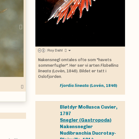
Next
|
Roy Dahl
Nakensnegl omtales ofte som "havets
sommerfugler". Her ser vi arten
Flabellina
lineata
(Lovèn, 1846). Bildet er tatt i
Oslofjorden.
Fjordia lineata
(Lovén, 1846)
Bløtdyr
Mollusca
Cuvier,
1797
Snegler (Gastropoda)
Nakensnegler
Nudibranchia
Ducrotay-