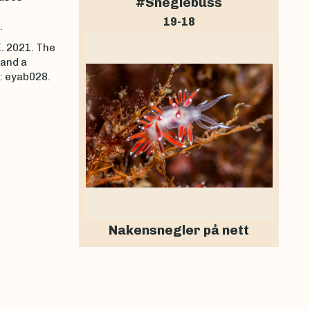
#Sneglebuss
19-18
.
E. 2021. The
 and a
): eyab028.
Nakensnegler på nett