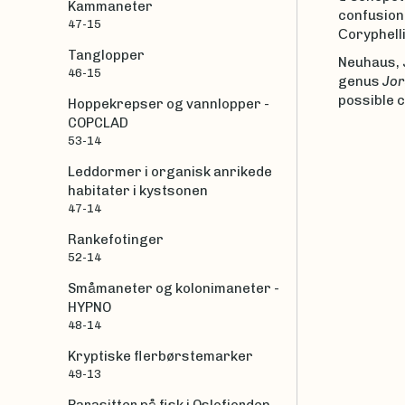
Kammaneter
confusion
47-15
Сoryphell
Tanglopper
Neuhaus, J.
46-15
genus
Jo
possible c
Hoppekrepser og vannlopper -
COPCLAD
53-14
Leddormer i organisk anrikede
habitater i kystsonen
47-14
Rankefotinger
52-14
Småmaneter og kolonimaneter -
HYPNO
48-14
Kryptiske flerbørstemarker
49-13