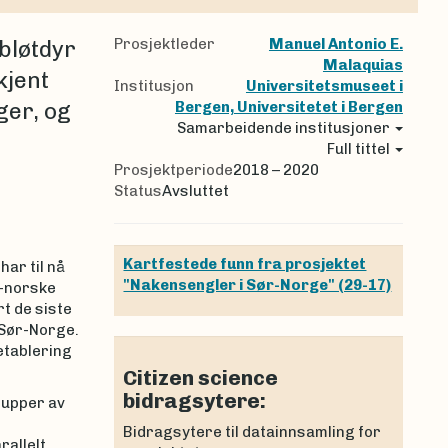
Prosjektleder
Manuel Antonio E.
bløtdyr
Malaquias
kjent
Institusjon
Universitetsmuseet i
ger, og
Bergen, Universitetet i Bergen
Samarbeidende institusjoner
Full tittel
Prosjektperiode
2018 – 2020
Status
Avsluttet
Kartfestede funn fra prosjektet
ar til nå
"Nakensengler i Sør-Norge" (29-17)
t-norske
t de siste
 Sør-Norge.
etablering
Citizen science
bidragsytere:
rupper av
Bidragsytere til datainnsamling for
allelt