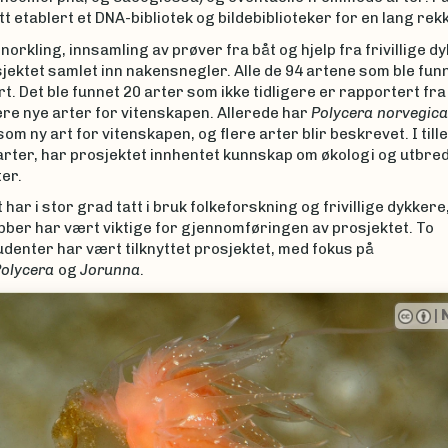
itt etablert et DNA-bibliotek og bildebiblioteker for en lang rek
orkling, innsamling av prøver fra båt og hjelp fra frivillige d
jektet samlet inn nakensnegler. Alle de 94 artene som ble funne
t. Det ble funnet 20 arter som ikke tidligere er rapportert fr
ere nye arter for vitenskapen. Allerede har
Polycera norvegic
som ny art for vitenskapen, og flere arter blir beskrevet. I tille
arter, har prosjektet innhentet kunnskap om økologi og utbrede
er.
 har i stor grad tatt i bruk folkeforskning og frivillige dykkere
bber har vært viktige for gjennomføringen av prosjektet. To
denter har vært tilknyttet prosjektet, med fokus på
olycera
og
Jorunna
.
|
Erli