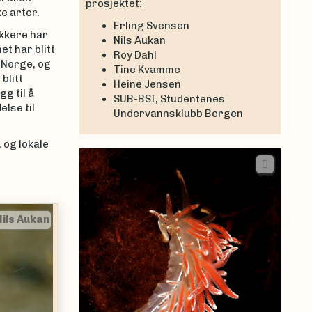
prosjektet:
ke arter.
Erling Svensen
ykkere har
Nils Aukan
t har blitt
Roy Dahl
a Norge, og
Tine Kvamme
a
blitt
Heine Jensen
gg til å
SUB-BSI, Studentenes
lse til
Undervannsklubb Bergen
, og lokale
ng Svensen