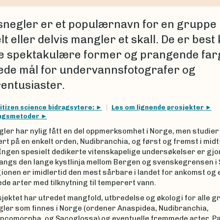
negler er et populærnavn for en gruppe 
t eller delvis mangler et skall. De er best 
ne spektakulære former og prangende far
ede mål for undervannsfotografer og
entusiaster.
itizen science bidragsytere:
Les om lignende prosjekter
ingsmetoder
er har nylig fått en del oppmerksomhet i Norge, men studier h
rt på en enkelt orden, Nudibranchia, og først og fremst i mid
ngen spesielt dedikerte vitenskapelige undersøkelser er gjor
langs den lange kystlinja mellom Bergen og svenskegrensen i
onen er imidlertid den mest sårbare i landet for ankomst og 
e arter med tilknytning til temperert vann.
jektet har utredet mangfold, utbredelse og økologi for alle g
ler som finnes i Norge (ordener Anaspidea, Nudibranchia,
ncomorpha, og Sacoglossa) og eventuelle fremmede arter. Par