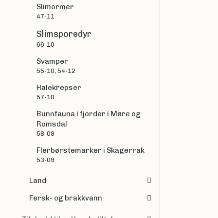
Slimormer
47-11
Slimsporedyr
66-10
Svamper
55-10, 54-12
Halekrepser
57-10
Bunnfauna i fjorder i Møre og
Romsdal
58-09
Flerbørstemarker i Skagerrak
53-09
Land
Fersk- og brakkvann