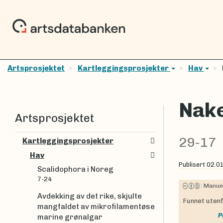
Artsprosjektet
Kartleggingsprosjekter
Hav
Nake
Artsprosjektet
29-17
Kartleggingsprosjekter
Hav
Publisert
02.0
Scalidophora i Noreg
7-24
|
Manuel
Avdekking av det rike, skjulte
Funnet utenf
mangfaldet av mikrofilamentøse
P
marine grønalgar