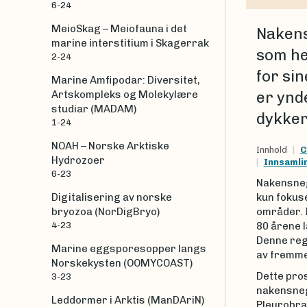
6-24
MeioSkag – Meiofauna i det
Nakens
marine interstitium i Skagerrak
som hel
2-24
for si
Marine Amfipodar: Diversitet,
Artskompleks og Molekylære
er ynd
studiar (MADAM)
dykker
1-24
NOAH – Norske Arktiske
Innhold
C
Hydrozoer
Innsaml
6-23
Nakensnegl
kun fokuse
Digitalisering av norske
områder. I
bryozoa (NorDigBryo)
80 årene 
4-23
Denne regi
Marine eggsporesopper langs
av fremmed
Norskekysten (OOMYCOAST)
Dette pros
3-23
nakensneg
Leddormer i Arktis (ManDAriN)
Pleurobra