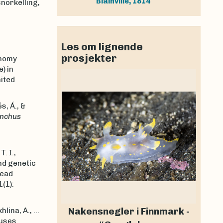
Blainville, 1814
norkelling,
Les om lignende
prosjekter
onomy
) in
nited
s, Á., &
nchus
. I.,
and genetic
read
1(1):
Nakensnegler i Finnmark -
lina, A., ...
auses