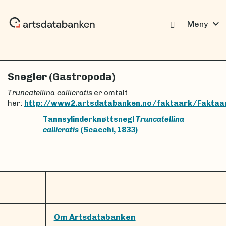
expand_more
Meny
Snegler (Gastropoda)
Truncatellina callicratis
er omtalt
her:
http://www2.artsdatabanken.no/faktaark/Faktaa
Tannsylinderknøttsnegl
Truncatellina
callicratis
(Scacchi, 1833)
Om Artsdatabanken