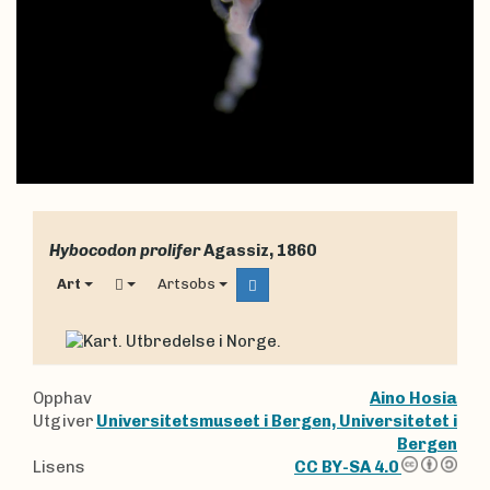
Hybocodon prolifer
Agassiz, 1860
Art
Artsobs
Opphav
Aino Hosia
Utgiver
Universitetsmuseet i Bergen, Universitetet i
Bergen
Lisens
CC BY-SA 4.0