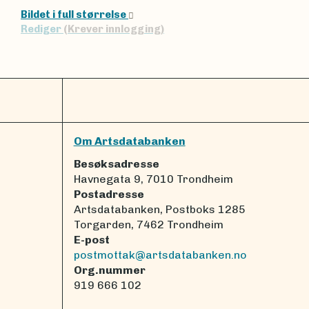
Bildet i full størrelse
Rediger
(Krever innlogging)
Om Artsdatabanken
Besøksadresse
Havnegata 9, 7010 Trondheim
Postadresse
Artsdatabanken, Postboks 1285
Torgarden, 7462 Trondheim
E-post
postmottak@artsdatabanken.no
Org.nummer
919 666 102