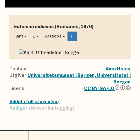
Eutonina indicans
(Romanes, 1876)
Art
Artsobs
Opphav
Aino Hosia
Utgiver
Universitetsmuseet i Bergen, Universitetet i
Bergen
Lisens
CC BY-SA 4.0
Bildet i full størrelse
Rediger
(Krever innlogging)