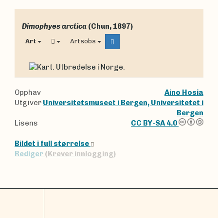
Dimophyes arctica
(Chun, 1897)
Art
Artsobs
Opphav
Aino Hosia
Utgiver
Universitetsmuseet i Bergen, Universitetet i
Bergen
Lisens
CC BY-SA 4.0
Bildet i full størrelse
Rediger
(Krever innlogging)