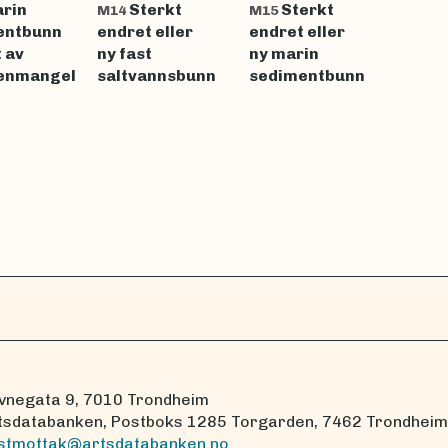
rin
Sterkt
Sterkt
M14
M15
entbunn
endret eller
endret eller
 av
ny fast
ny marin
enmangel
saltvannsbunn
sedimentbunn
vnegata 9, 7010 Trondheim
tsdatabanken, Postboks 1285 Torgarden, 7462 Trondheim
stmottak@artsdatabanken.no