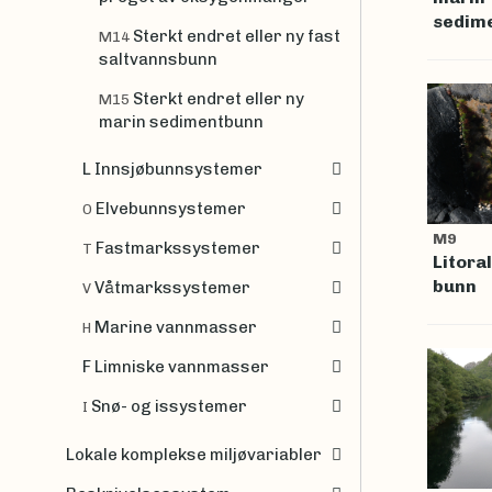
sedim
Sterkt endret eller ny fast
M14
saltvannsbunn
Sterkt endret eller ny
M15
marin sedimentbunn
L Innsjøbunnsystemer
Elvebunnsystemer
O
M9
Fastmarkssystemer
T
Litora
bunn
Våtmarkssystemer
V
Marine vannmasser
H
F Limniske vannmasser
Snø- og issystemer
I
Lokale komplekse miljøvariabler