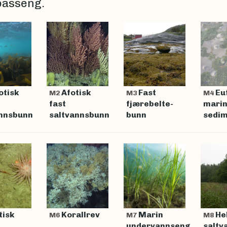
lbasseng.
otisk
Afotisk
Fast
Eu
M2
M3
M4
fast
fjærebelte-
mari
annsbunn
saltvannsbunn
bunn
sedi
tisk
Korallrev
Marin
He
M6
M7
M8
undervannseng
salt