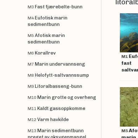
litora
Fast fjærebelte-bunn
M3
Eufotisk marin
M4
sedimentbunn
Afotisk marin
M5
sedimentbunn
Korallrev
M6
Euf
M1
fast
Marin undervannseng
M7
saltv
Helofytt-saltvannssump
M8
Litoralbasseng-bunn
M9
Marin grotte og overheng
M10
Kaldt gassoppkomme
M11
Varm havkilde
M12
Afo
Marin sedimentbunn
M5
M13
preget av oksygenmangel
marin