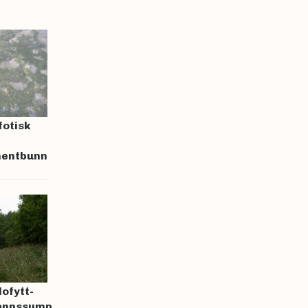
fotisk
n
mentbunn
lofytt-
vannssump