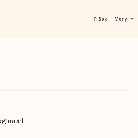
expand_more
Søk
Meny
 og nært