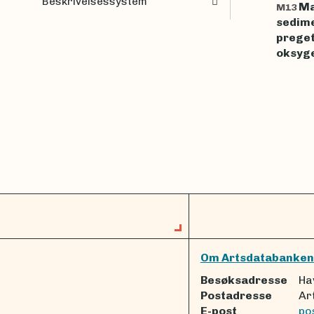
Beskrivelsessystem
Ma
M13
sedim
preget
oksyg
Om Artsdatabanken
Besøksadresse
Ha
Postadresse
Ar
E-post
po