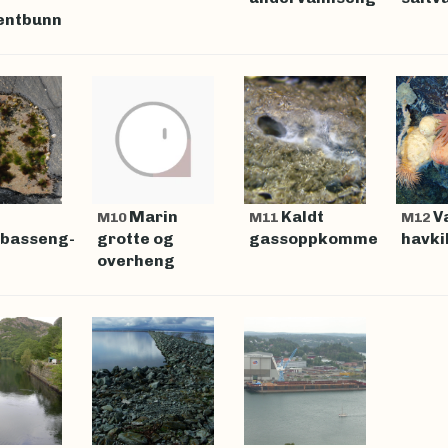
entbunn
Marin
Kaldt
V
M10
M11
M12
lbasseng-
grotte og
gassoppkomme
havki
overheng