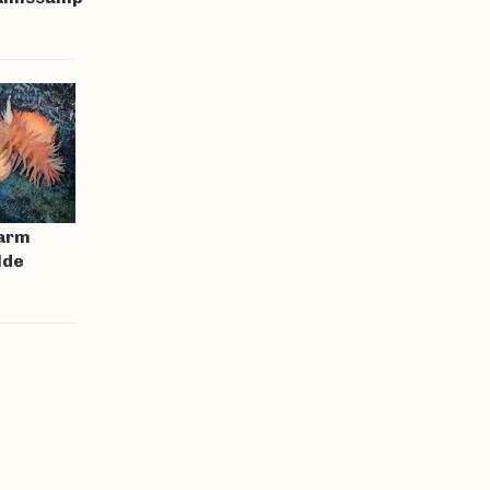
arm
lde