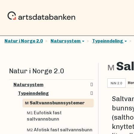
Natur i Norge 2.0
Natursystem
Typeinndeling
Sa
M
Natur i Norge 2.0
Ho
NiN 2.0
Natursystem
Typeinndeling
Saltva
Saltvannsbunnsystemer
M
bunnsy
Eufotisk fast
M1
(saltho
saltvannsbunn
knyttet
Afotisk fast saltvannsbunn
M2