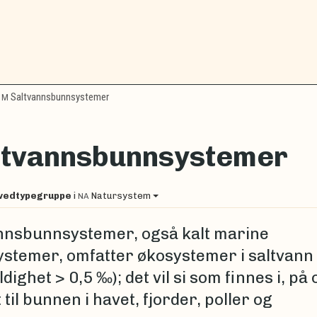
Saltvannsbunnsystemer
M
ltvannsbunnsystemer
vedtypegruppe
i
Natursystem
NA
nnsbunnsystemer, også kalt marine
stemer, omfatter økosystemer i saltvann
ldighet > 0,5 ‰); det vil si som finnes i, på
 til bunnen i havet, fjorder, poller og