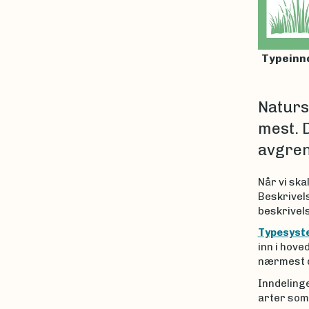
Typeinn
Naturs
mest. 
avgren
Når vi ska
Beskrivels
beskrivel
Typesyst
inn i hove
nærmest de
Inndelinge
arter som