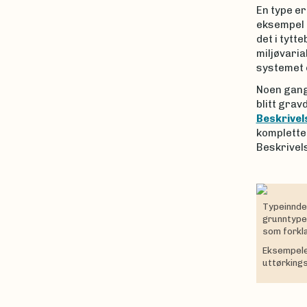
En type e
eksempel b
det i tytt
miljøvaria
systemet o
Noen gange
blitt gravd
Beskrive
komplette
Beskrivel
Typeinnde
grunntype.
som forkla
Eksempele
uttørkings