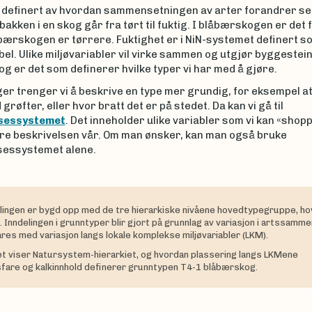
r definert av hvordan sammensetningen av arter forandrer se
akken i en skog går fra tørt til fuktig. I blåbærskogen er det
ebærskogen er tørrere. Fuktighet er i NiN-systemet definert s
bel. Ulike miljøvariabler vil virke sammen og utgjør byggestein
g er det som definerer hvilke typer vi har med å gjøre.
r trenger vi å beskrive en type mer grundig, for eksempel at
 grøfter, eller hvor bratt det er på stedet. Da kan vi gå til
lsessystemet
. Det inneholder ulike variabler som vi kan «shopp
re beskrivelsen vår. Om man ønsker, kan man også bruke
sessystemet alene.
lingen er bygd opp med de tre hierarkiske nivåene hovedtypegruppe, h
 Inndelingen i grunntyper blir gjort på grunnlag av variasjon i artssamm
res med variasjon langs lokale komplekse miljøvariabler (LKM).
t viser Natursystem-hierarkiet, og hvordan plassering langs LKMene
fare og kalkinnhold definerer grunntypen T4-1 blåbærskog.