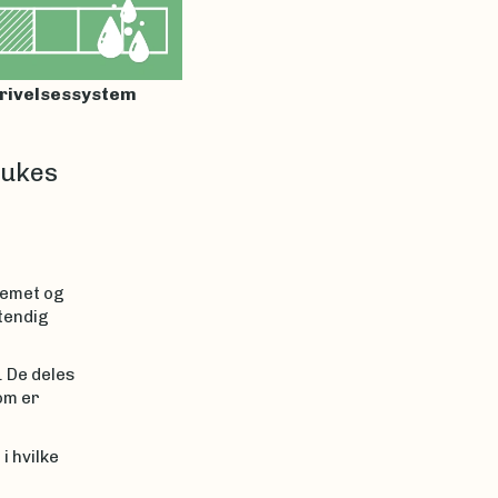
rivelsessystem
rukes
t
temet og
tendig
. De deles
om er
i hvilke