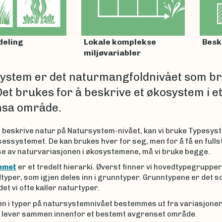
deling
Lokale komplekse
Besk
miljøvariabler
ystem er det naturmangfoldnivået som b
Det brukes for å beskrive et økosystem i e
sa område.
l beskrive natur på Natursystem-nivået, kan vi bruke Typesys
essystemet. De kan brukes hver for seg, men for å få en fulls
se av naturvariasjonen i økosystemene, må vi bruke begge.
emet
er et tredelt hierarki. Øverst finner vi hovedtypegrupper
dtyper, som igjen deles inn i grunntyper. Grunntypene er det s
t vi ofte kaller naturtyper.
n i typer på natursystemnivået bestemmes ut fra variasjoner 
 lever sammen innenfor et bestemt avgrenset område.