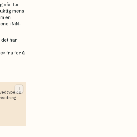
g når for
 fuktig mens
om en
ene i NiN-
 det har
e» fra for å
ovedtype og
ensetning