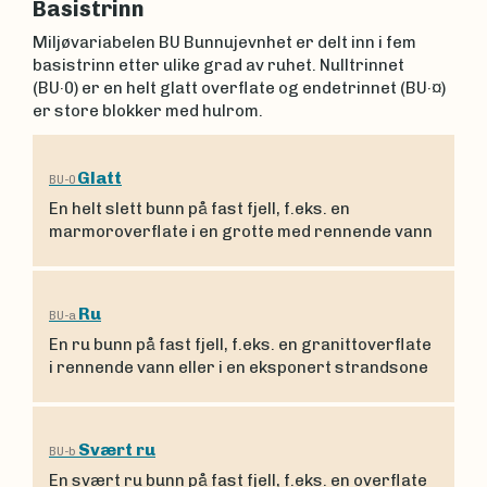
Basistrinn
Miljøvariabelen BU Bunnujevnhet er delt inn i fem
basistrinn etter ulike grad av ruhet. Nulltrinnet
(BU·0) er en helt glatt overflate og endetrinnet (BU·¤)
er store blokker med hulrom.
Glatt
BU-0
En helt slett bunn på fast fjell, f.eks. en
marmoroverflate i en grotte med rennende vann
Ru
BU-a
En ru bunn på fast fjell, f.eks. en granittoverflate
i rennende vann eller i en eksponert strandsone
Svært ru
BU-b
En svært ru bunn på fast fjell, f.eks. en overflate