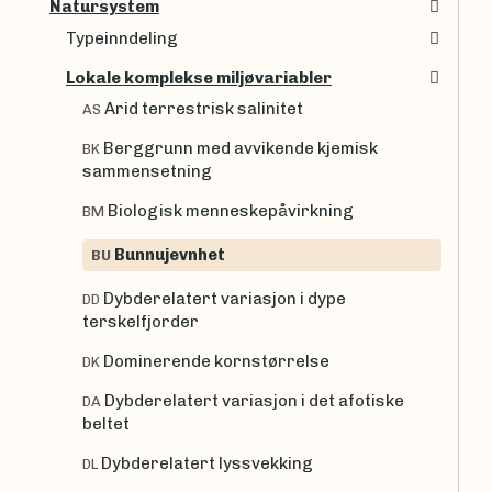
Natursystem
Typeinndeling
Lokale komplekse miljøvariabler
Arid terrestrisk salinitet
AS
Berggrunn med avvikende kjemisk
BK
sammensetning
Biologisk menneskepåvirkning
BM
Bunnujevnhet
BU
Dybderelatert variasjon i dype
DD
terskelfjorder
Dominerende kornstørrelse
DK
Dybderelatert variasjon i det afotiske
DA
beltet
Dybderelatert lyssvekking
DL