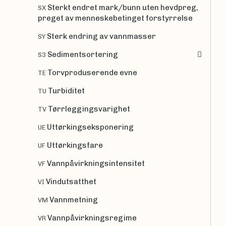
Sterkt endret mark/bunn uten hevdpreg,
SX
preget av menneskebetinget forstyrrelse
Sterk endring av vannmasser
SY
Sedimentsortering
S3
Torvproduserende evne
TE
Turbiditet
TU
Tørrleggingsvarighet
TV
Uttørkingseksponering
UE
Uttørkingsfare
UF
Vannpåvirkningsintensitet
VF
Vindutsatthet
VI
Vannmetning
VM
Vannpåvirkningsregime
VR