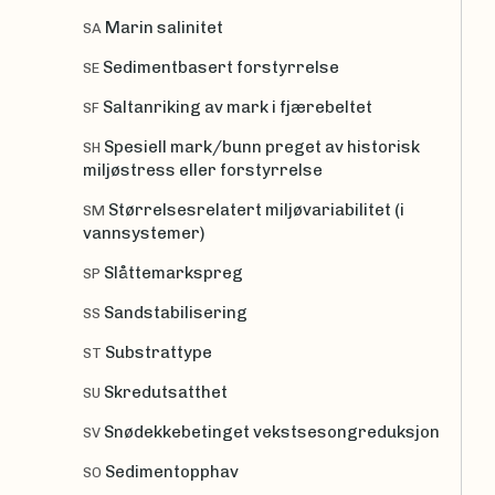
Marin salinitet
SA
Sedimentbasert forstyrrelse
SE
Saltanriking av mark i fjærebeltet
SF
Spesiell mark/bunn preget av historisk
SH
miljøstress eller forstyrrelse
Størrelsesrelatert miljøvariabilitet (i
SM
vannsystemer)
Slåttemarkspreg
SP
Sandstabilisering
SS
Substrattype
ST
Skredutsatthet
SU
Snødekkebetinget vekstsesongreduksjon
SV
Sedimentopphav
SO