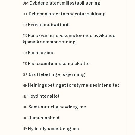
Dybderelatert miljøstabilisering
DM
Dybderelatert temperatursjiktning
DT
Erosjonsutsatthet
ER
Ferskvannsforekomster med avvikende
FK
kjemisk sammensetning
Flomregime
FR
Fiskesamfunnskompleksitet
FS
Grottebetinget skjerming
GS
Helningsbetinget forstyrrelsesintensitet
HF
Hevdintensitet
HI
Semi-naturlig hevdregime
HR
Humusinnhold
HU
Hydrodynamisk regime
HY