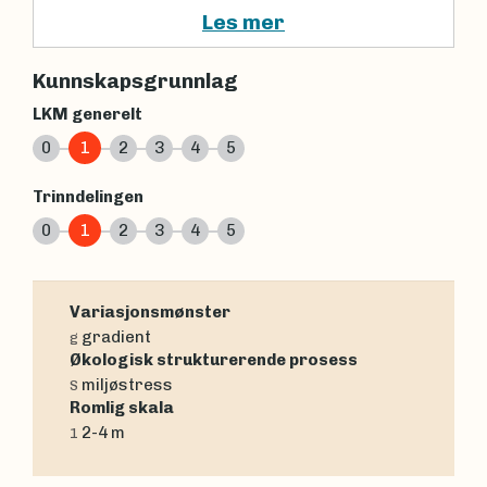
Les mer
Kunnskapsgrunnlag
LKM generelt
0
1
2
3
4
5
Trinndelingen
0
1
2
3
4
5
Variasjonsmønster
gradient
g
Økologisk strukturerende prosess
miljøstress
S
Romlig skala
2-4 m
1