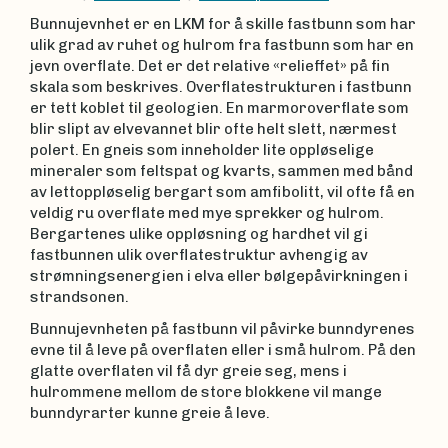
Bunnujevnhet er en LKM for å skille fastbunn som har
ulik grad av ruhet og hulrom fra fastbunn som har en
jevn overflate. Det er det relative «relieffet» på fin
skala som beskrives. Overflatestrukturen i fastbunn
er tett koblet til geologien. En marmoroverflate som
blir slipt av elvevannet blir ofte helt slett, nærmest
polert. En gneis som inneholder lite oppløselige
mineraler som feltspat og kvarts, sammen med bånd
av lettoppløselig bergart som amfibolitt, vil ofte få en
veldig ru overflate med mye sprekker og hulrom.
Bergartenes ulike oppløsning og hardhet vil gi
fastbunnen ulik overflatestruktur avhengig av
strømningsenergien i elva eller bølgepåvirkningen i
strandsonen.
Bunnujevnheten på fastbunn vil påvirke bunndyrenes
evne til å leve på overflaten eller i små hulrom. På den
glatte overflaten vil få dyr greie seg, mens i
hulrommene mellom de store blokkene vil mange
bunndyrarter kunne greie å leve.