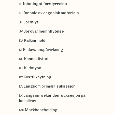
Isbetinget forstyrrelse
IF
Innhold av organisk materiale
IO
Jordflyt
JF
Jordvarmeinnflytelse
JV
Kalkinnhold
KA
Kildevannspåvirkning
KI
Konnektivitet
KO
Kildetype
KT
Kysttilknytning
KY
Langsom primær suksesjon
LA
Langsom sekundær suksesjon på
LK
korallrev
Markbearbeiding
MB