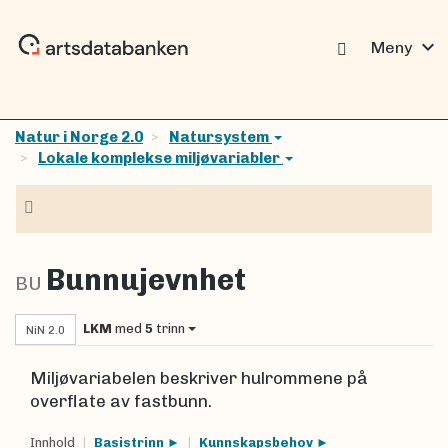
expand_more
Meny
Natur i Norge 2.0
Natursystem
Lokale komplekse miljøvariabler
Navigasjon
Bunnujevnhet
BU
LKM
med
5
trinn
NiN 2.0
Miljøvariabelen beskriver hulrommene på
overflate av fastbunn.
Innhold
Basistrinn
Kunnskapsbehov