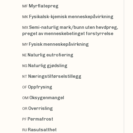
Myrflatepreg
MF
Fysikalsk-kjemisk menneskepåvirkning
MK
Semi-naturlig mark/bunn uten hevdpreg,
MX
preget av menneskebetinget forstyrrelse
Fysisk menneskepåvirkning
MY
Naturlig eutrofiering
NE
Naturlig gjødsling
NG
Næringstilførselstillegg
NT
Oppfrysing
OF
Oksygenmangel
OM
Overrisling
OR
Permafrost
PF
Rasutsatthet
RU