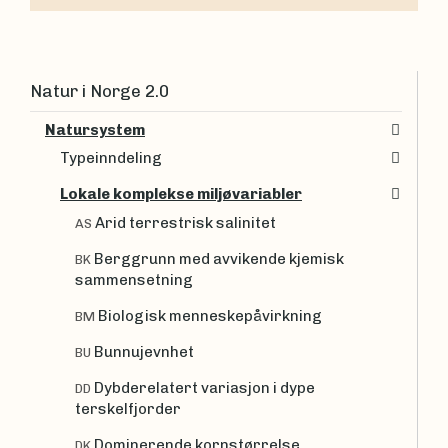
Natur i Norge 2.0
Natursystem
Typeinndeling
Lokale komplekse miljøvariabler
Arid terrestrisk salinitet
AS
Berggrunn med avvikende kjemisk
BK
sammensetning
Biologisk menneskepåvirkning
BM
Bunnujevnhet
BU
Dybderelatert variasjon i dype
DD
terskelfjorder
Dominerende kornstørrelse
DK