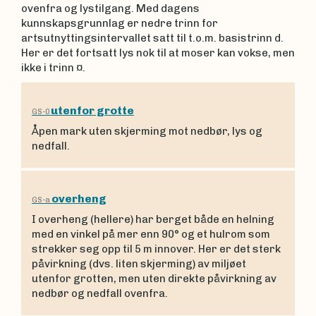
ovenfra og lystilgang. Med dagens
kunnskapsgrunnlag er nedre trinn for
artsutnyttingsintervallet satt til t.o.m. basistrinn d.
Her er det fortsatt lys nok til at moser kan vokse, men
ikke i trinn ¤.
utenfor grotte
GS-0
Åpen mark uten skjerming mot nedbør, lys og
nedfall.
overheng
GS-a
I overheng (hellere) har berget både en helning
med en vinkel på mer enn 90° og et hulrom som
strekker seg opp til 5 m innover. Her er det sterk
påvirkning (dvs. liten skjerming) av miljøet
utenfor grotten, men uten direkte påvirkning av
nedbør og nedfall ovenfra.