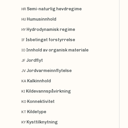
Semi-naturlig hevdregime
HR
Humusinnhold
HU
Hydrodynamisk regime
HY
Isbetinget forstyrrelse
IF
Innhold av organisk materiale
IO
Jordflyt
JF
Jordvarmeinnflytelse
JV
Kalkinnhold
KA
Kildevannspåvirkning
KI
Konnektivitet
KO
Kildetype
KT
Kysttilknytning
KY