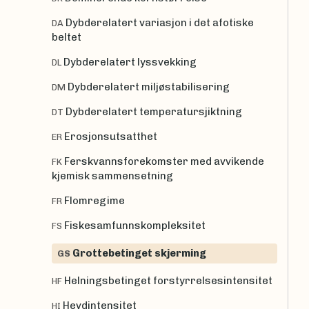
Dybderelatert variasjon i det afotiske
DA
beltet
Dybderelatert lyssvekking
DL
Dybderelatert miljøstabilisering
DM
Dybderelatert temperatursjiktning
DT
Erosjonsutsatthet
ER
Ferskvannsforekomster med avvikende
FK
kjemisk sammensetning
Flomregime
FR
Fiskesamfunnskompleksitet
FS
Grottebetinget skjerming
GS
Helningsbetinget forstyrrelsesintensitet
HF
Hevdintensitet
HI