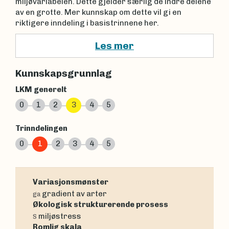
miljøvariabelen. Dette gjelder særlig de indre delene
av en grotte. Mer kunnskap om dette vil gi en
riktigere inndeling i basistrinnene her.
Les mer
Kunnskapsgrunnlag
LKM generelt
0
1
2
3
4
5
Trinndelingen
0
1
2
3
4
5
Variasjonsmønster
gradient av arter
ga
Økologisk strukturerende prosess
miljøstress
S
Romlig skala