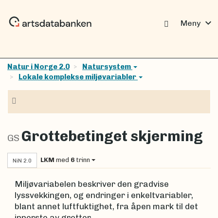
expand_more
Meny
Natur i Norge 2.0
Natursystem
Lokale komplekse miljøvariabler
Navigasjon
Grottebetinget skjerming
GS
LKM
med
6
trinn
NiN 2.0
Miljøvariabelen beskriver den gradvise
lyssvekkingen, og endringer i enkeltvariabler,
blant annet luftfuktighet, fra åpen mark til det
innerste av grotter.