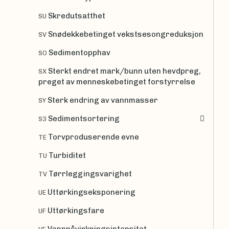
Skredutsatthet
SU
Snødekkebetinget vekstsesongreduksjon
SV
Sedimentopphav
SO
Sterkt endret mark/bunn uten hevdpreg,
SX
preget av menneskebetinget forstyrrelse
Sterk endring av vannmasser
SY
Sedimentsortering
S3
Torvproduserende evne
TE
Turbiditet
TU
Tørrleggingsvarighet
TV
Uttørkingseksponering
UE
Uttørkingsfare
UF
Vannpåvirkningsintensitet