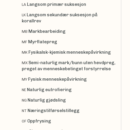
Langsom primær suksesjon
LA
Langsom sekundær suksesjon på
LK
korallrev
Markbearbeiding
MB
Myrflatepreg
MF
Fysikalsk-kjemisk menneskepåvirkning
MK
Semi-naturlig mark/bunn uten hevdpreg,
MX
preget av menneskebetinget forstyrrelse
Fysisk menneskepåvirkning
MY
Naturlig eutrofiering
NE
Naturlig gjødsling
NG
Næringstilførselstillegg
NT
Oppfrysing
OF