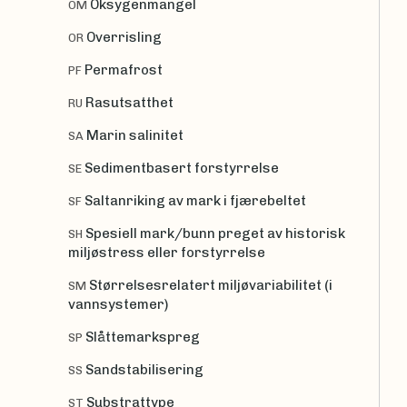
Oksygenmangel
OM
Overrisling
OR
Permafrost
PF
Rasutsatthet
RU
Marin salinitet
SA
Sedimentbasert forstyrrelse
SE
Saltanriking av mark i fjærebeltet
SF
Spesiell mark/bunn preget av historisk
SH
miljøstress eller forstyrrelse
Størrelsesrelatert miljøvariabilitet (i
SM
vannsystemer)
Slåttemarkspreg
SP
Sandstabilisering
SS
Substrattype
ST