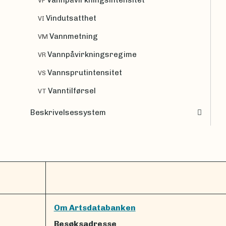
VF
Vindutsatthet
VI
Vannmetning
VM
Vannpåvirkningsregime
VR
Vannsprutintensitet
VS
Vanntilførsel
VT
Beskrivelsessystem
Om Artsdatabanken
Besøksadresse