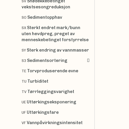
Snødekkebetinget
SV
vekstsesongreduksjon
Sedimentopphav
SO
Sterkt endret mark/bunn
SX
uten hevdpreg, preget av
menneskebetinget forstyrrelse
Sterk endring av vannmasser
SY
Sedimentsortering
S3
Torvproduserende evne
TE
Turbiditet
TU
Tørrleggingsvarighet
TV
Uttørkingseksponering
UE
Uttørkingsfare
UF
Vannpåvirkningsintensitet
VF