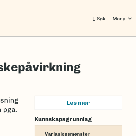
expand_more
Søk
Meny
skepåvirkning
nsning
Les mer
m pga.
Kunnskapsgrunnlag
Variasjonsmønster