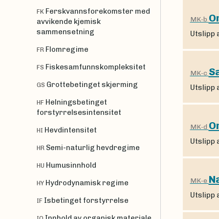
Ferskvannsforekomster med
FK
Or
MK-b
avvikende kjemisk
sammensetning
Utslipp 
Flomregime
FR
Fiskesamfunnskompleksitet
FS
S
MK-c
Grottebetinget skjerming
GS
Utslipp 
Helningsbetinget
HF
forstyrrelsesintensitet
Or
MK-d
Hevdintensitet
HI
Utslipp 
Semi-naturlig hevdregime
HR
Humusinnhold
HU
N
MK-e
Hydrodynamisk regime
HY
Utslipp 
Isbetinget forstyrrelse
IF
Innhold av organisk materiale
IO