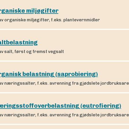
ganiske miljøgifter
av organiske miljøgifter, f.eks. plantevernmidler
altbelastning
av salt, først og fremst vegsalt
ganisk belastning (saprobiering)
av næringssalter, f.eks. avrenning fra gjødslete jordbruksar
æringsstoffoverbelastning (eutrofiering)
av næringssalter, f.eks. avrenning fra gjødslete jordbruksar