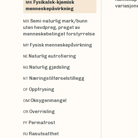
Fysikalsk-kjemisk
MK
variasjon
menneskepåvirkning
Semi-naturlig mark/bunn
MX
uten hevdpreg, preget av
menneskebetinget forstyrrelse
Fysisk menneskepåvirkning
MY
Naturlig eutrofiering
NE
Naturlig gjødsling
NG
Næringstilførselstillegg
NT
Oppfrysing
OF
Oksygenmangel
OM
Overrisling
OR
Permafrost
PF
Rasutsatthet
RU