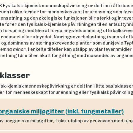
 Fysikalsk-kjemisk menneskepåvirkning er delt inn i åtte bas
unn i ulike former for menneskeskapt forurensning som fører 
nsetning og den økologiske funksjonen blir sterkt og irrever
te fører den fysikalsk-kjemiske påvirkningen til en artsuttynni
 en forsuring medføre at forsuringsfølsomme og ofte kalkkrev
t redusert eller utryddet. Næringsoverbelastning i vann vil oft
 og dominans av næringskrevende planter som dunkjevle
Typ
Lemna minor
. I enkelte tilfeller kan utslipp av plantevernmidler 
etning føre til en akutt forgiftning med massedød av organ
klasser
sk-kjemisk menneskepåvirkning er delt inn i åtte basisklasse
er for menneskeskapt forurensning eller fysikalsk påvirkning
rganiske miljøgifter (inkl. tungmetaller)
av uorganiske miljøgifter, f.eks. utslipp av gruvevann med tu