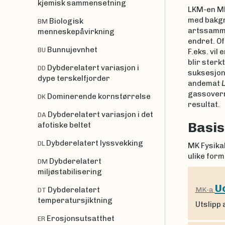
kjemisk sammensetning
LKM-en MK
med bakgr
Biologisk
BM
artssamme
menneskepåvirkning
endret. Of
Bunnujevnhet
BU
F.eks. vil
blir sterk
Dybderelatert variasjon i
DD
suksesjon
dype terskelfjorder
andemat
gassoverm
Dominerende kornstørrelse
DK
resultat.
Dybderelatert variasjon i det
DA
Basis
afotiske beltet
Dybderelatert lyssvekking
DL
MK Fysikal
ulike form
Dybderelatert
DM
miljøstabilisering
Uo
Dybderelatert
MK-a
DT
temperatursjiktning
Utslipp 
Erosjonsutsatthet
ER