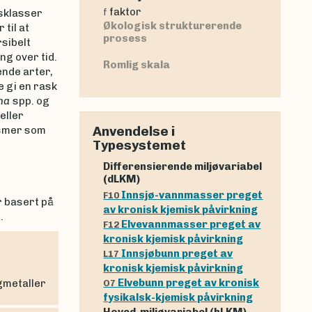
faktor
isklasser
f
Økologisk strukturerende
til at
prosess
sibelt
ng over tid.
Romlig skala
ende arter,
e gi en rask
ha
spp. og
eller
Anvendelse i
ismer som
Typesystemet
Differensierende miljøvariabel
(dLKM)
Innsjø-vannmasser preget
F10
r basert på
av kronisk kjemisk påvirkning
.
Elvevannmasser preget av
F12
kronisk kjemisk påvirkning
Innsjøbunn preget av
L17
kronisk kjemisk påvirkning
Elvebunn preget av kronisk
ngmetaller
O7
fysikalsk-kjemisk påvirkning
Hoved-miljøvariabel (hLKM)