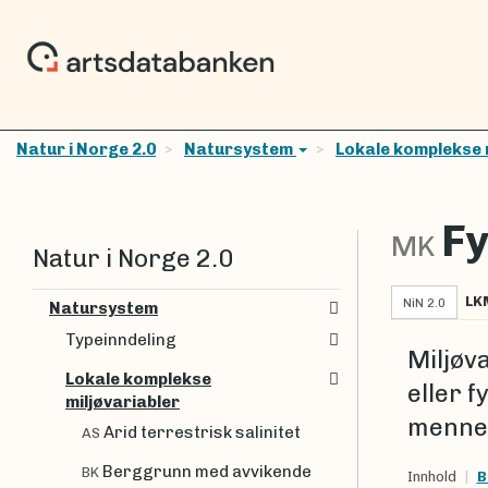
Natur i Norge 2.0
Natursystem
Lokale komplekse 
Fy
MK
Natur i Norge 2.0
LK
NiN 2.0
Natursystem
Typeinndeling
Miljøv
Lokale komplekse
eller 
miljøvariabler
mennes
Arid terrestrisk salinitet
AS
Berggrunn med avvikende
BK
Innhold
B