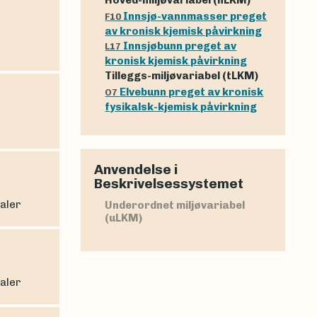
Innsjø-vannmasser preget
F10
av kronisk kjemisk påvirkning
Innsjøbunn preget av
L17
kronisk kjemisk påvirkning
Tilleggs-miljøvariabel (tLKM)
Elvebunn preget av kronisk
O7
fysikalsk-kjemisk påvirkning
Anvendelse i
Beskrivelsessystemet
ealer
Underordnet miljøvariabel
(uLKM)
ealer