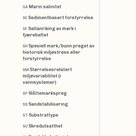
Marin salinitet
SA
Sedimentbasert forstyrrelse
SE
Saltanriking av mark i
SF
fjærebeltet
Spesiell mark/bunn preget av
SH
historisk miljøstress eller
forstyrrelse
Størrelsesrelatert
SM
miljøvariabilitet (i
vannsystemer)
Slåttemarkspreg
SP
Sandstabilisering
SS
Substrattype
ST
Skredutsatthet
SU