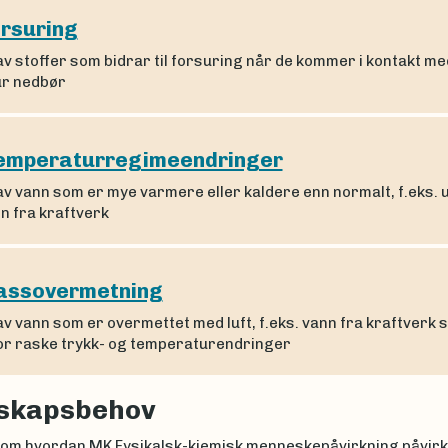
rsuring
av stoffer som bidrar til forsuring når de kommer i kontakt me
ur nedbør
emperaturregimeendringer
av vann som er mye varmere eller kaldere enn normalt, f.eks. u
n fra kraftverk
assovermetning
av vann som er overmettet med luft, f.eks. vann fra kraftverk s
for raske trykk- og temperaturendringer
skapsbehov
om hvordan MK Fysikalsk-kjemisk menneskepåvirkning påvir