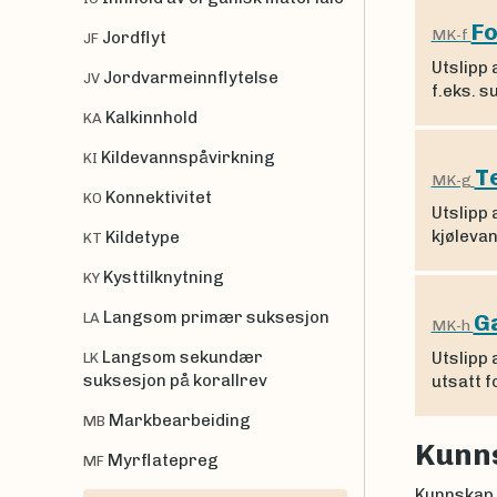
Fo
MK-f
Jordflyt
JF
Utslipp 
Jordvarmeinnflytelse
JV
f.eks. s
Kalkinnhold
KA
Kildevannspåvirkning
KI
T
MK-g
Konnektivitet
KO
Utslipp 
kjølevan
Kildetype
KT
Kysttilknytning
KY
Langsom primær suksesjon
G
LA
MK-h
Langsom sekundær
Utslipp 
LK
suksesjon på korallrev
utsatt 
Markbearbeiding
MB
Kunn
Myrflatepreg
MF
Kunnskap 