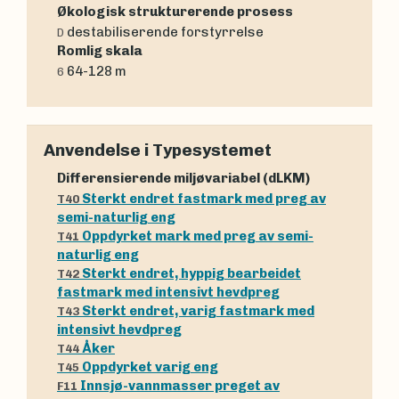
Økologisk strukturerende prosess
destabiliserende forstyrrelse
D
Romlig skala
64-128 m
6
Anvendelse i Typesystemet
Differensierende miljøvariabel (dLKM)
Sterkt endret fastmark med preg av
T40
semi-naturlig eng
Oppdyrket mark med preg av semi-
T41
naturlig eng
Sterkt endret, hyppig bearbeidet
T42
fastmark med intensivt hevdpreg
Sterkt endret, varig fastmark med
T43
intensivt hevdpreg
Åker
T44
Oppdyrket varig eng
T45
Innsjø-vannmasser preget av
F11