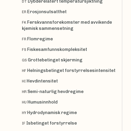
Dybderelatert temperatursjiktning
DT
Erosjonsutsatthet
ER
Ferskvannsforekomster med avvikende
FK
kjemisk sammensetning
Flomregime
FR
Fiskesamfunnskompleksitet
FS
Grottebetinget skjerming
GS
Helningsbetinget forstyrrelsesintensitet
HF
Hevdintensitet
HI
Semi-naturlig hevdregime
HR
Humusinnhold
HU
Hydrodynamisk regime
HY
Isbetinget forstyrrelse
IF