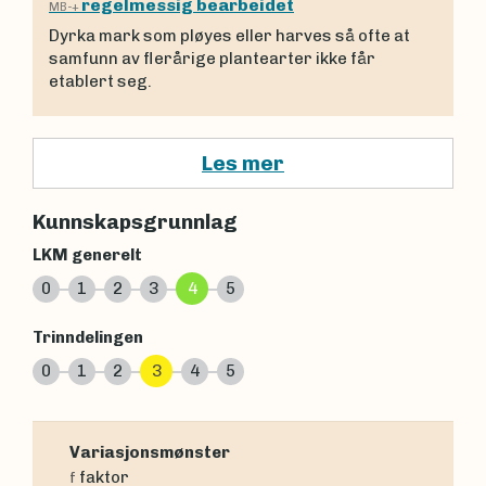
regelmessig bearbeidet
MB-+
Dyrka mark som pløyes eller harves så ofte at
samfunn av flerårige plantearter ikke får
etablert seg.
Les mer
Kunnskapsgrunnlag
LKM generelt
0
1
2
3
4
5
Trinndelingen
0
1
2
3
4
5
Variasjonsmønster
faktor
f