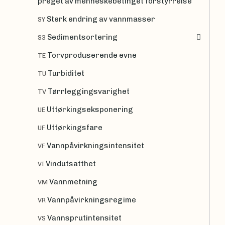
preget av menneskebetinget forstyrrelse
Sterk endring av vannmasser
SY
Sedimentsortering
S3
Torvproduserende evne
TE
Turbiditet
TU
Tørrleggingsvarighet
TV
Uttørkingseksponering
UE
Uttørkingsfare
UF
Vannpåvirkningsintensitet
VF
Vindutsatthet
VI
Vannmetning
VM
Vannpåvirkningsregime
VR
Vannsprutintensitet
VS