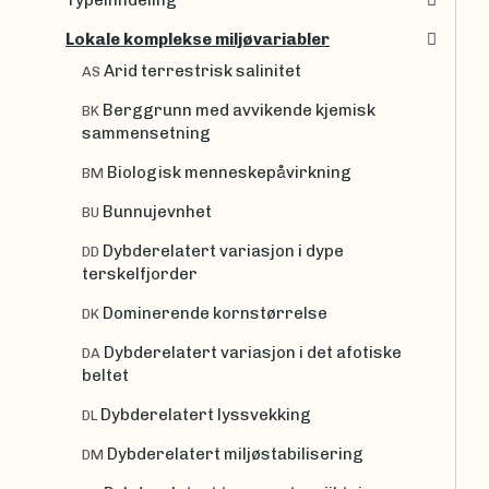
Typeinndeling
Lokale komplekse miljøvariabler
Arid terrestrisk salinitet
AS
Berggrunn med avvikende kjemisk
BK
sammensetning
Biologisk menneskepåvirkning
BM
Bunnujevnhet
BU
Dybderelatert variasjon i dype
DD
terskelfjorder
Dominerende kornstørrelse
DK
Dybderelatert variasjon i det afotiske
DA
beltet
Dybderelatert lyssvekking
DL
Dybderelatert miljøstabilisering
DM