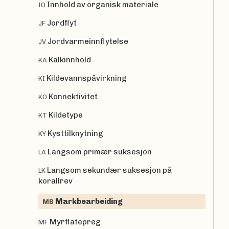
Innhold av organisk materiale
IO
Jordflyt
JF
Jordvarmeinnflytelse
JV
Kalkinnhold
KA
Kildevannspåvirkning
KI
Konnektivitet
KO
Kildetype
KT
Kysttilknytning
KY
Langsom primær suksesjon
LA
Langsom sekundær suksesjon på
LK
korallrev
Markbearbeiding
MB
Myrflatepreg
MF