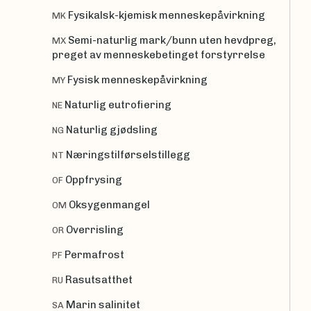
Fysikalsk-kjemisk menneskepåvirkning
MK
Semi-naturlig mark/bunn uten hevdpreg,
MX
preget av menneskebetinget forstyrrelse
Fysisk menneskepåvirkning
MY
Naturlig eutrofiering
NE
Naturlig gjødsling
NG
Næringstilførselstillegg
NT
Oppfrysing
OF
Oksygenmangel
OM
Overrisling
OR
Permafrost
PF
Rasutsatthet
RU
Marin salinitet
SA