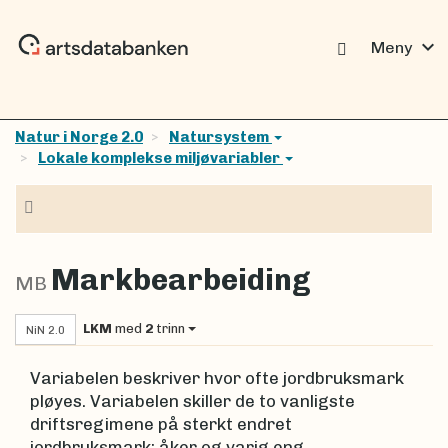
expand_more
Meny
Natur i Norge 2.0
Natursystem
Lokale komplekse miljøvariabler
Navigasjon
Markbearbeiding
MB
LKM
med
2
trinn
NiN 2.0
Variabelen beskriver hvor ofte jordbruksmark
pløyes. Variabelen skiller de to vanligste
driftsregimene på sterkt endret
jordbruksmark; åker og varig eng.