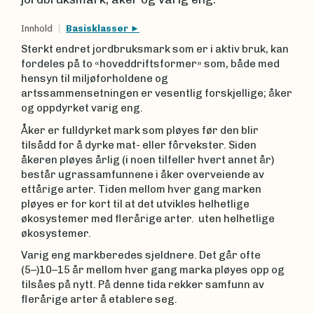
Innhold
Basisklasser
Sterkt endret jordbruksmark som er i aktiv bruk, kan
fordeles på to «hoveddriftsformer» som, både med
hensyn til miljøforholdene og
artssammensetningen er vesentlig forskjellige; åker
og oppdyrket varig eng.
Åker er fulldyrket mark som pløyes før den blir
tilsådd for å dyrke mat- eller fôrvekster. Siden
åkeren pløyes årlig (i noen tilfeller hvert annet år)
består ugrassamfunnene i åker overveiende av
ettårige arter. Tiden mellom hver gang marken
pløyes er for kort til at det utvikles helhetlige
økosystemer med flerårige arter. uten helhetlige
økosystemer.
Varig eng markberedes sjeldnere. Det går ofte
(5–)10–15 år mellom hver gang marka pløyes opp og
tilsåes på nytt. På denne tida rekker samfunn av
flerårige arter å etablere seg.