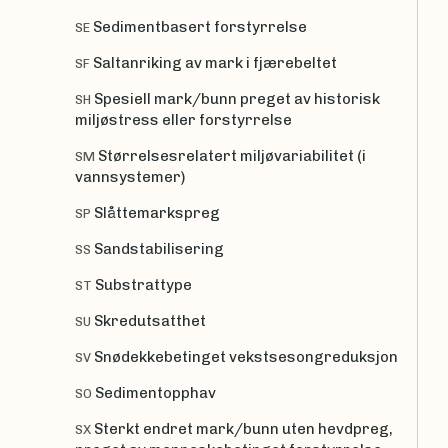
Sedimentbasert forstyrrelse
SE
Saltanriking av mark i fjærebeltet
SF
Spesiell mark/bunn preget av historisk
SH
miljøstress eller forstyrrelse
Størrelsesrelatert miljøvariabilitet (i
SM
vannsystemer)
Slåttemarkspreg
SP
Sandstabilisering
SS
Substrattype
ST
Skredutsatthet
SU
Snødekkebetinget vekstsesongreduksjon
SV
Sedimentopphav
SO
Sterkt endret mark/bunn uten hevdpreg,
SX