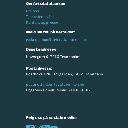
Om Artsdatabanken
Footermeny
Om oss
Tjenestene våre
Kontakt og presse
Meld inn feil på nettsider:
redaksjonen@artsdatabanken.no
Besøksadresse
Havnegata 9, 7010 Trondheim
Postadresse:
Postboks 1285 Torgarden, 7462 Trondheim
postmottak@artsdatabanken.no
Organisasjonsnummer: 919 666 102
Følg oss på sosiale medier