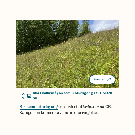
Forstørr
Klart kalkrik åpen semi-naturlig eng
TK01-M020-
06
Rik seminaturlig eng
er vurdert til
kritisk truet
CR.
Kategorien kommer av biotisk forringelse.