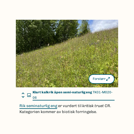
Forstørr
Klart kalkrik åpen semi-naturlig eng
TK01-M020-
06
Rik seminaturlig eng
er vurdert til
kritisk truet
CR.
Kategorien kommer av biotisk forringelse.