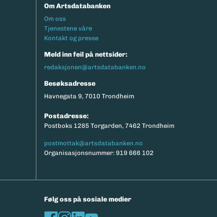
Om Artsdatabanken
Footermeny
Om oss
Tjenestene våre
Kontakt og presse
Meld inn feil på nettsider:
redaksjonen@artsdatabanken.no
Besøksadresse
Havnegata 9, 7010 Trondheim
Postadresse:
Postboks 1285 Torgarden, 7462 Trondheim
postmottak@artsdatabanken.no
Organisasjonsnummer: 919 666 102
Følg oss på sosiale medier