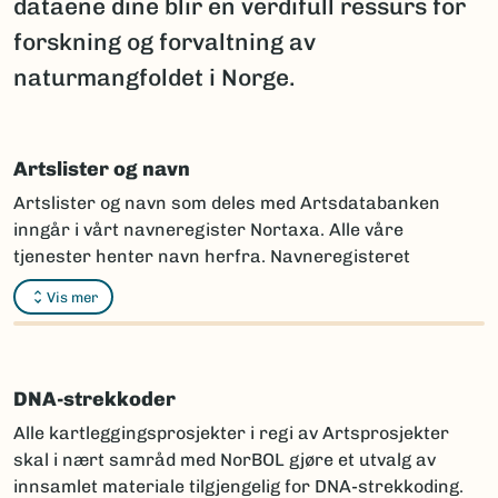
dataene dine blir en verdifull ressurs for
forskning og forvaltning av
naturmangfoldet i Norge.
Artslister og navn
Artslister og navn som deles med Artsdatabanken
inngår i vårt navneregister Nortaxa. Alle våre
tjenester henter navn herfra. Navneregisteret
fungerer som referansemateriale for riktig bruk av
Vis mer
navn på arter i forvaltning og forskning.
Innholdet i artslistene
Artslistene leveres i tabellformat og skal inneholde
DNA-strekkoder
opplysninger om artsnavn og autor. De obligatoriske
Alle kartleggingsprosjekter i regi av Artsprosjekter
hierarkiske nivåene som må fylles ut er: rike – rekke –
skal i nært samråd med NorBOL gjøre et utvalg av
klasse – orden – familie – slekt – art, samt eventuelle
innsamlet materiale tilgjengelig for DNA-strekkoding.