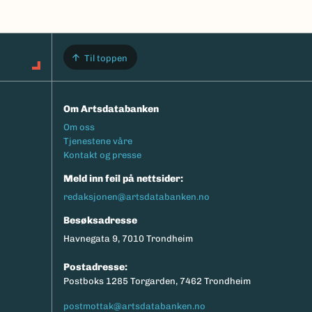
Til toppen
Om Artsdatabanken
Footermeny
Om oss
Tjenestene våre
Kontakt og presse
Meld inn feil på nettsider:
redaksjonen@artsdatabanken.no
Besøksadresse
Havnegata 9, 7010 Trondheim
Postadresse:
Postboks 1285 Torgarden, 7462 Trondheim
postmottak@artsdatabanken.no