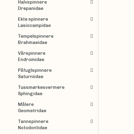
Halvspinnere
Drepanidae
Ekte spinnere
Lasiocampidae
Tempelspinnere
Brahmaeidae
Vårspinnere
Endromidae
Påfuglspinnere
Saturniidae
Tussmørkesvermere
Sphingidae
Målere
Geometridae
Tannspinnere
Notodontidae