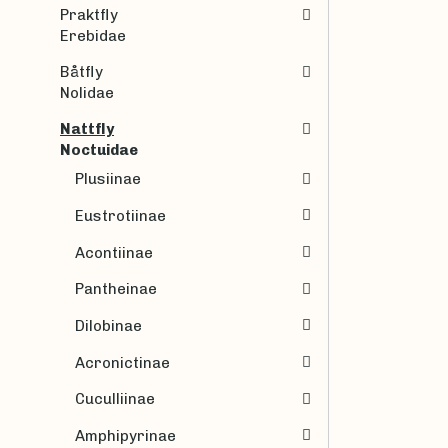
Praktfly
Erebidae
Båtfly
Nolidae
Nattfly
Noctuidae
Plusiinae
Eustrotiinae
Acontiinae
Pantheinae
Dilobinae
Acronictinae
Cuculliinae
Amphipyrinae