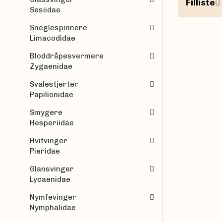
Filliste
Sesiidae
Sneglespinnere
Limacodidae
Bloddråpesvermere
Zygaenidae
Svalestjerter
Papilionidae
Smygere
Hesperiidae
Hvitvinger
Pieridae
Glansvinger
Lycaenidae
Nymfevinger
Nymphalidae