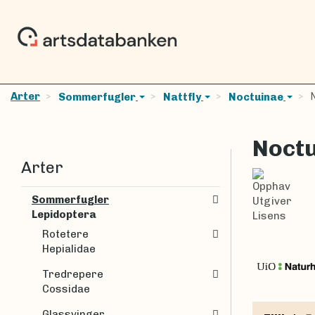
Arter
N
Sommerfugler
Nattfly
Noctuinae
Noctu
Arter
Opphav
Sommerfugler
Utgiver
Lepidoptera
Lisens
Rotetere
Hepialidae
Tredrepere
Cossidae
Glassvinger