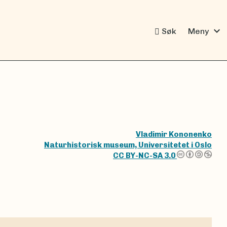
expand_more
Søk
Meny
Vladimir Kononenko
Naturhistorisk museum, Universitetet i Oslo
CC BY-NC-SA 3.0