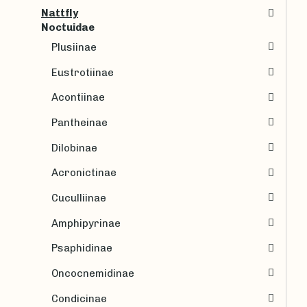
Nattfly
Noctuidae
Plusiinae
Eustrotiinae
Acontiinae
Pantheinae
Dilobinae
Acronictinae
Cuculliinae
Amphipyrinae
Psaphidinae
Oncocnemidinae
Condicinae