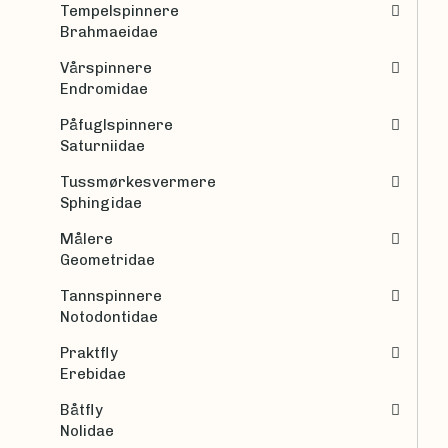
Tempelspinnere
Brahmaeidae
Vårspinnere
Endromidae
Påfuglspinnere
Saturniidae
Tussmørkesvermere
Sphingidae
Målere
Geometridae
Tannspinnere
Notodontidae
Praktfly
Erebidae
Båtfly
Nolidae