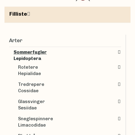
Filliste
Arter
Sommerfugler
Lepidoptera
Rotetere
Hepialidae
Tredrepere
Cossidae
Glassvinger
Sesiidae
Sneglespinnere
Limacodidae