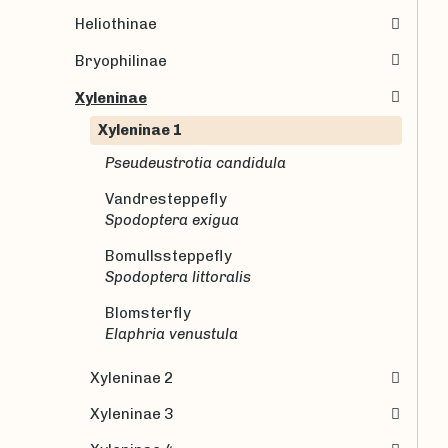
Heliothinae
Bryophilinae
Xyleninae
Xyleninae 1
Pseudeustrotia candidula
Vandresteppefly
Spodoptera exigua
Bomullssteppefly
Spodoptera littoralis
Blomsterfly
Elaphria venustula
Xyleninae 2
Xyleninae 3