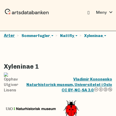
expand_more
Meny
Arter
Sommerfugler
Nattfly
Xyleninae
Xyleninae 1
Opphav
Vladimir Kononenko
Utgiver
Naturhistorisk museum, Universitetet i Oslo
Lisens
CC BY-NC-SA 3.0