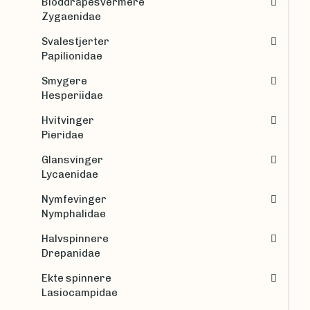
Bloddråpesvermere
Zygaenidae
Svalestjerter
Papilionidae
Smygere
Hesperiidae
Hvitvinger
Pieridae
Glansvinger
Lycaenidae
Nymfevinger
Nymphalidae
Halvspinnere
Drepanidae
Ekte spinnere
Lasiocampidae