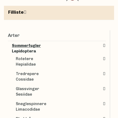
Filliste
Arter
Sommerfugler
Lepidoptera
Rotetere
Hepialidae
Tredrepere
Cossidae
Glassvinger
Sesiidae
Sneglespinnere
Limacodidae