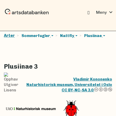
expand_more
Meny
Arter
Sommerfugler
Nattfly
Plusiinae
Plusiinae 3
Opphav
Vladimir Kononenko
Utgiver
Naturhistorisk museum, Universitetet i Oslo
Lisens
CC BY-NC-SA 3.0