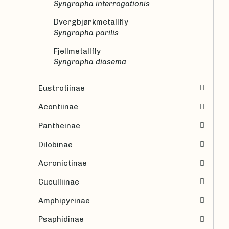
Syngrapha interrogationis
Dvergbjørkmetallfly
Syngrapha parilis
Fjellmetallfly
Syngrapha diasema
Eustrotiinae
Acontiinae
Pantheinae
Dilobinae
Acronictinae
Cuculliinae
Amphipyrinae
Psaphidinae