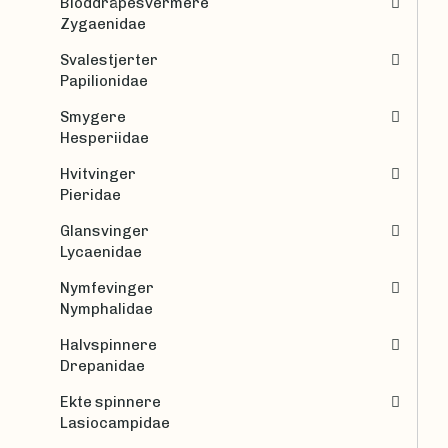
Bloddråpesvermere
Zygaenidae
Svalestjerter
Papilionidae
Smygere
Hesperiidae
Hvitvinger
Pieridae
Glansvinger
Lycaenidae
Nymfevinger
Nymphalidae
Halvspinnere
Drepanidae
Ekte spinnere
Lasiocampidae