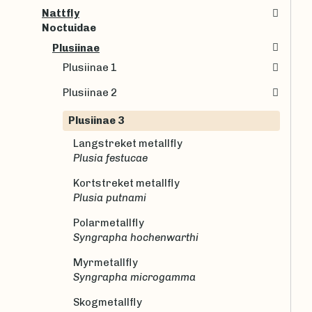
Nattfly
Noctuidae
Plusiinae
Plusiinae 1
Plusiinae 2
Plusiinae 3
Langstreket metallfly
Plusia festucae
Kortstreket metallfly
Plusia putnami
Polarmetallfly
Syngrapha hochenwarthi
Myrmetallfly
Syngrapha microgamma
Skogmetallfly