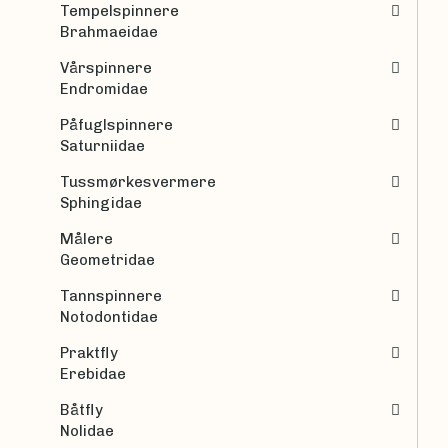
Tempelspinnere
Brahmaeidae
Vårspinnere
Endromidae
Påfuglspinnere
Saturniidae
Tussmørkesvermere
Sphingidae
Målere
Geometridae
Tannspinnere
Notodontidae
Praktfly
Erebidae
Båtfly
Nolidae