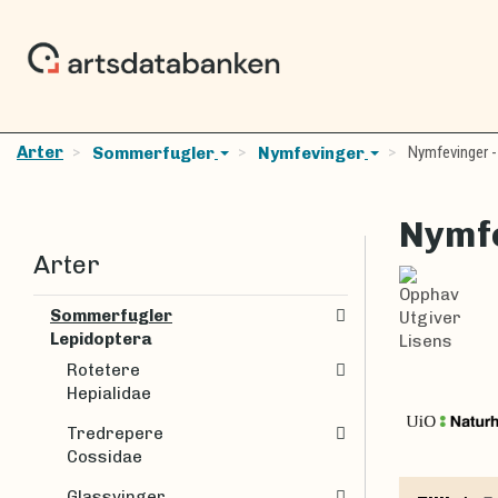
Arter
Nymfevinger -
Sommerfugler
Nymfevinger
Nymfe
Arter
Opphav
Sommerfugler
Utgiver
Lepidoptera
Lisens
Rotetere
Hepialidae
Tredrepere
Cossidae
Glassvinger