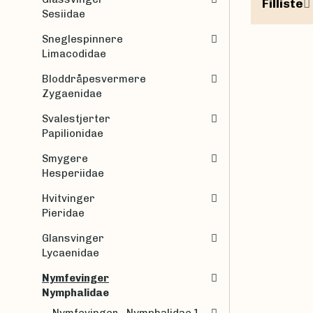
Filliste
Sesiidae
Sneglespinnere
Limacodidae
Bloddråpesvermere
Zygaenidae
Svalestjerter
Papilionidae
Smygere
Hesperiidae
Hvitvinger
Pieridae
Glansvinger
Lycaenidae
Nymfevinger
Nymphalidae
Nymfevinger - Nymphalidae 1