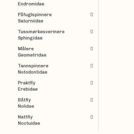
Endromidae
Påfuglspinnere
Saturniidae
Tussmørkesvermere
Sphingidae
Målere
Geometridae
Tannspinnere
Notodontidae
Praktfly
Erebidae
Båtfly
Nolidae
Nattfly
Noctuidae