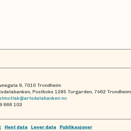
vnegata 9, 7010 Trondheim
tsdatabanken, Postboks 1285 Torgarden, 7462 Trondheim
stmottak@artsdatabanken.no
9 666 102
g
Hent data
Lever data
Publikasjoner