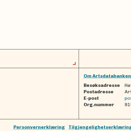
Om Artsdatabanken
Besøksadresse
Ha
Postadresse
Ar
E-post
po
Org.nummer
91
Personvernerklæring
Tilgjengelighetserklærin