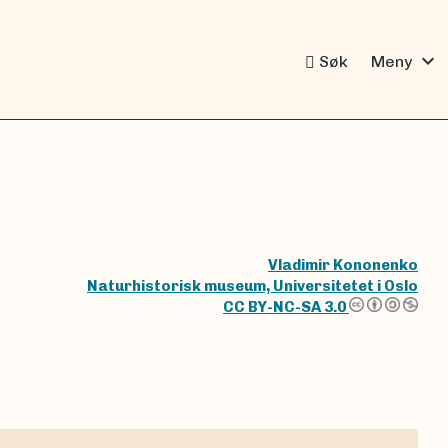
expand_more
Søk
Meny
Vladimir Kononenko
Naturhistorisk museum, Universitetet i Oslo
CC BY-NC-SA 3.0