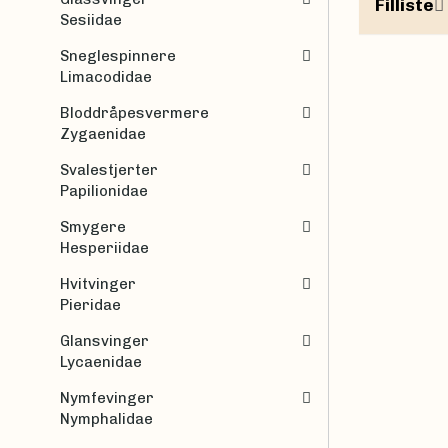
Filliste
Sesiidae
Sneglespinnere
Limacodidae
Bloddråpesvermere
Zygaenidae
Svalestjerter
Papilionidae
Smygere
Hesperiidae
Hvitvinger
Pieridae
Glansvinger
Lycaenidae
Nymfevinger
Nymphalidae