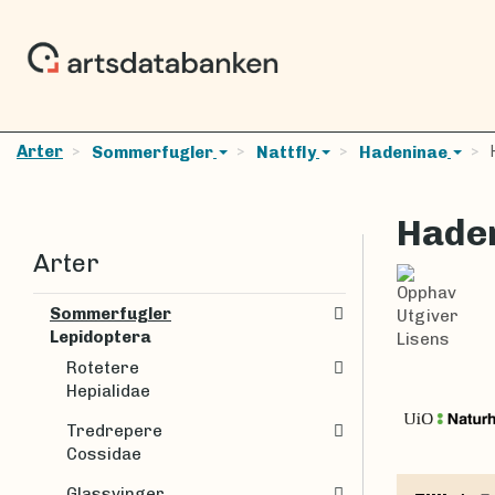
Arter
H
Sommerfugler
Nattfly
Hadeninae
Hade
Arter
Opphav
Sommerfugler
Utgiver
Lepidoptera
Lisens
Rotetere
Hepialidae
Tredrepere
Cossidae
Glassvinger