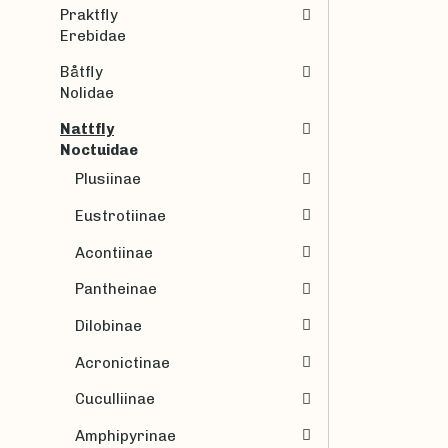
Praktfly
Erebidae
Båtfly
Nolidae
Nattfly
Noctuidae
Plusiinae
Eustrotiinae
Acontiinae
Pantheinae
Dilobinae
Acronictinae
Cuculliinae
Amphipyrinae