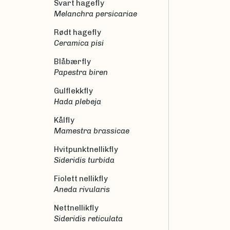
Svart hagefly
Melanchra persicariae
Rødt hagefly
Ceramica pisi
Blåbærfly
Papestra biren
Gulflekkfly
Hada plebeja
Kålfly
Mamestra brassicae
Hvitpunktnellikfly
Sideridis turbida
Fiolett nellikfly
Aneda rivularis
Nettnellikfly
Sideridis reticulata