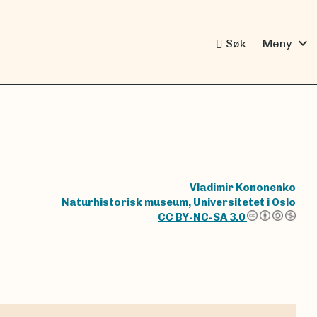
expand_more
Søk
Meny
Vladimir Kononenko
Naturhistorisk museum, Universitetet i Oslo
CC BY-NC-SA 3.0