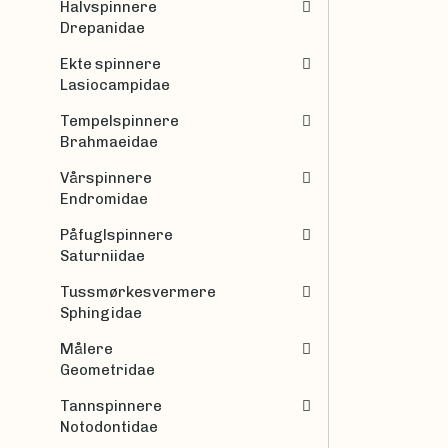
Halvspinnere
Drepanidae
Ekte spinnere
Lasiocampidae
Tempelspinnere
Brahmaeidae
Vårspinnere
Endromidae
Påfuglspinnere
Saturniidae
Tussmørkesvermere
Sphingidae
Målere
Geometridae
Tannspinnere
Notodontidae