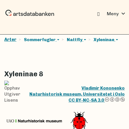
expand_more
Meny
Arter
Sommerfugler
Nattfly
Xyleninae
Xyleninae 8
Opphav
Vladimir Kononenko
Utgiver
Naturhistorisk museum, Universitetet i Oslo
Lisens
CC BY-NC-SA 3.0