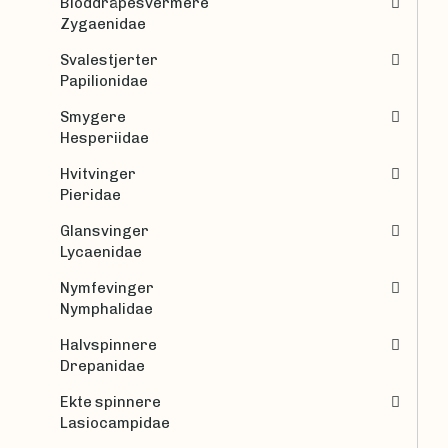
Bloddråpesvermere
Zygaenidae
Svalestjerter
Papilionidae
Smygere
Hesperiidae
Hvitvinger
Pieridae
Glansvinger
Lycaenidae
Nymfevinger
Nymphalidae
Halvspinnere
Drepanidae
Ekte spinnere
Lasiocampidae