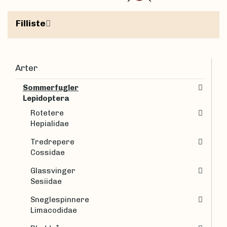
Filliste
Arter
Sommerfugler
Lepidoptera
Rotetere
Hepialidae
Tredrepere
Cossidae
Glassvinger
Sesiidae
Sneglespinnere
Limacodidae