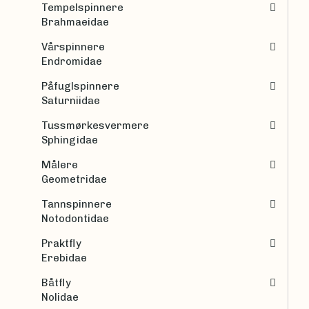
Tempelspinnere
Brahmaeidae
Vårspinnere
Endromidae
Påfuglspinnere
Saturniidae
Tussmørkesvermere
Sphingidae
Målere
Geometridae
Tannspinnere
Notodontidae
Praktfly
Erebidae
Båtfly
Nolidae