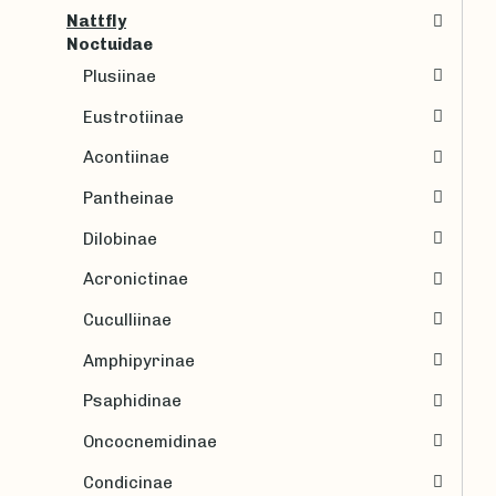
Nattfly
Noctuidae
Plusiinae
Eustrotiinae
Acontiinae
Pantheinae
Dilobinae
Acronictinae
Cuculliinae
Amphipyrinae
Psaphidinae
Oncocnemidinae
Condicinae