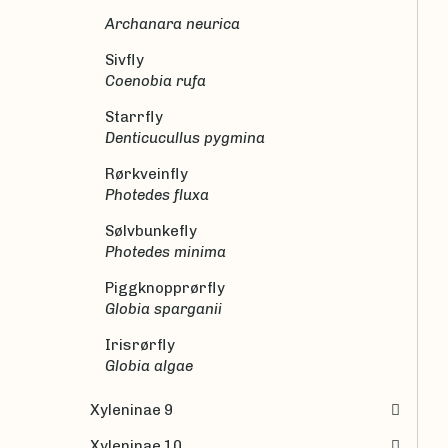
Archanara neurica
Sivfly
Coenobia rufa
Starrfly
Denticucullus pygmina
Rørkveinfly
Photedes fluxa
Sølvbunkefly
Photedes minima
Piggknopprørfly
Globia sparganii
Irisrørfly
Globia algae
Xyleninae 9
Xyleninae 10