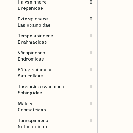
Halvspinnere
Drepanidae
Ekte spinnere
Lasiocampidae
Tempelspinnere
Brahmaeidae
Vårspinnere
Endromidae
Påfuglspinnere
Saturniidae
Tussmørkesvermere
Sphingidae
Målere
Geometridae
Tannspinnere
Notodontidae