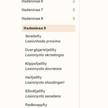
Hadeninae 6
Hadeninae 7
Hadeninae 8
Hadeninae 9
Smellefly
Lasionhada proxima
Dvergbjørkfjellfly
Lasionycta skraelingia
Klippefjellfly
Lasionycta dovrensis
Heifjellfly
Lasionycta staudingeri
Båndfjellfly
Lasionycta secedens
Rødknappfly