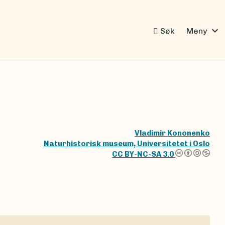
expand_more
Søk
Meny
Vladimir Kononenko
Naturhistorisk museum, Universitetet i Oslo
CC BY-NC-SA 3.0