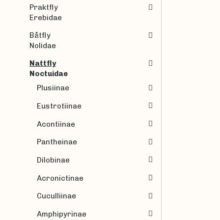
Praktfly
Erebidae
Båtfly
Nolidae
Nattfly
Noctuidae
Plusiinae
Eustrotiinae
Acontiinae
Pantheinae
Dilobinae
Acronictinae
Cuculliinae
Amphipyrinae