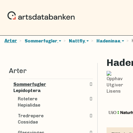
Arter
H
Sommerfugler
Nattfly
Hadeninae
Hade
Arter
Opphav
Sommerfugler
Utgiver
Lepidoptera
Lisens
Rotetere
Hepialidae
Tredrepere
Cossidae
Glassvinger