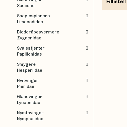
Filliste
Sesiidae
Sneglespinnere
Limacodidae
Bloddråpesvermere
Zygaenidae
Svalestjerter
Papilionidae
Smygere
Hesperiidae
Hvitvinger
Pieridae
Glansvinger
Lycaenidae
Nymfevinger
Nymphalidae