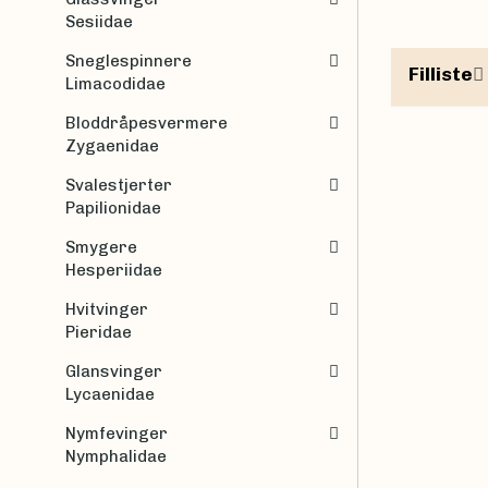
Sesiidae
Sneglespinnere
Filliste
Limacodidae
Bloddråpesvermere
Zygaenidae
Svalestjerter
Papilionidae
Smygere
Hesperiidae
Hvitvinger
Pieridae
Glansvinger
Lycaenidae
Nymfevinger
Nymphalidae