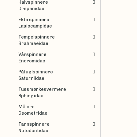
Halvspinnere
Drepanidae
Ekte spinnere
Lasiocampidae
Tempelspinnere
Brahmaeidae
Vårspinnere
Endromidae
Påfuglspinnere
Saturniidae
Tussmørkesvermere
Sphingidae
Målere
Geometridae
Tannspinnere
Notodontidae