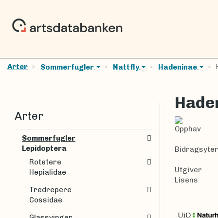
Arter
H
Sommerfugler
Nattfly
Hadeninae
Hade
Arter
Opphav
Sommerfugler
Lepidoptera
Bidragsyte
Rotetere
Utgiver
Hepialidae
Lisens
Tredrepere
Cossidae
Glassvinger