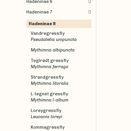
Hadeninae 6
Hadeninae 7
Hadeninae 8
Vandregressfly
Pseudaletia unipuncta
Mythimna albipuncta
Teglrødt gressfly
Mythimna ferrago
Strandgressfly
Mythimna litoralis
L-tegnet gressfly
Mythimna l-album
Loreygressfly
Leucania loreyi
Kommagressfly