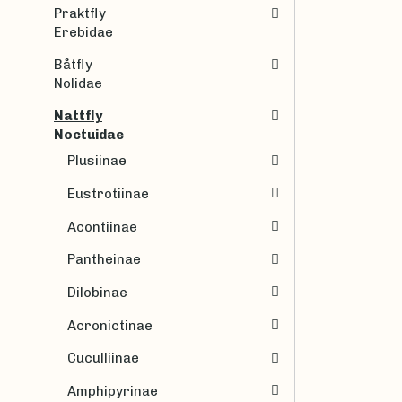
Praktfly
Erebidae
Båtfly
Nolidae
Nattfly
Noctuidae
Plusiinae
Eustrotiinae
Acontiinae
Pantheinae
Dilobinae
Acronictinae
Cuculliinae
Amphipyrinae