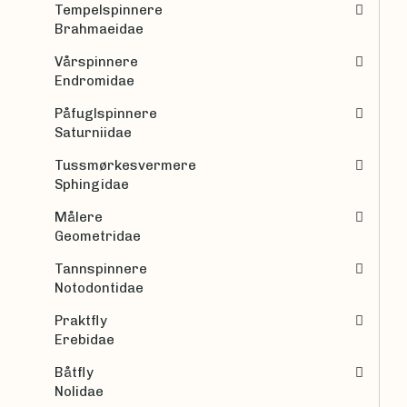
Tempelspinnere
Brahmaeidae
Vårspinnere
Endromidae
Påfuglspinnere
Saturniidae
Tussmørkesvermere
Sphingidae
Målere
Geometridae
Tannspinnere
Notodontidae
Praktfly
Erebidae
Båtfly
Nolidae