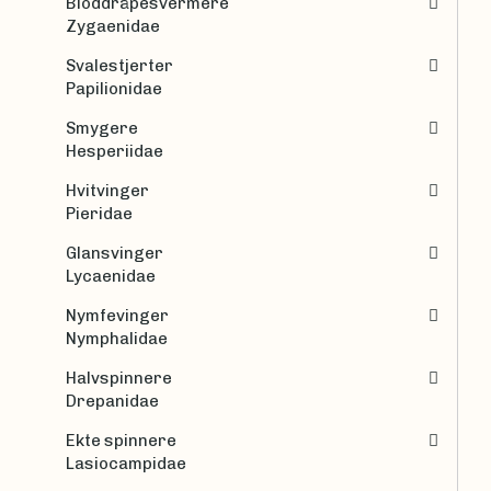
Bloddråpesvermere
Zygaenidae
Svalestjerter
Papilionidae
Smygere
Hesperiidae
Hvitvinger
Pieridae
Glansvinger
Lycaenidae
Nymfevinger
Nymphalidae
Halvspinnere
Drepanidae
Ekte spinnere
Lasiocampidae