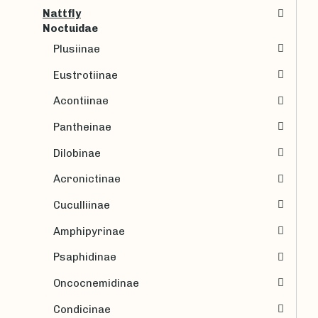
Nattfly
Noctuidae
Plusiinae
Eustrotiinae
Acontiinae
Pantheinae
Dilobinae
Acronictinae
Cuculliinae
Amphipyrinae
Psaphidinae
Oncocnemidinae
Condicinae