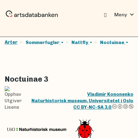
expand_more
Meny
Arter
Sommerfugler
Nattfly
Noctuinae
Noctuinae 3
Opphav
Vladimir Kononenko
Utgiver
Naturhistorisk museum, Universitetet i Oslo
Lisens
CC BY-NC-SA 3.0