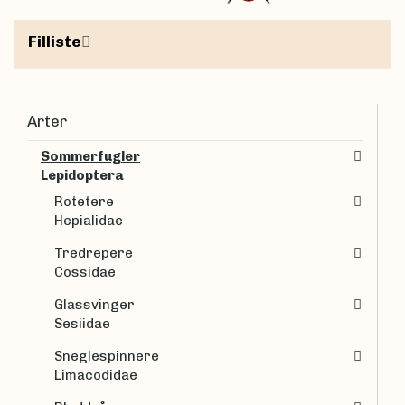
Filliste
Arter
Sommerfugler
Lepidoptera
Rotetere
Hepialidae
Tredrepere
Cossidae
Glassvinger
Sesiidae
Sneglespinnere
Limacodidae