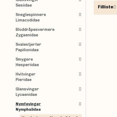
Sesiidae
Filliste
Sneglespinnere
Limacodidae
Bloddråpesvermere
Zygaenidae
Svalestjerter
Papilionidae
Smygere
Hesperiidae
Hvitvinger
Pieridae
Glansvinger
Lycaenidae
Nymfevinger
Nymphalidae