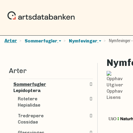
Arter
Nymfevinger -
Sommerfugler
Nymfevinger
Nymfe
Arter
Opphav
Sommerfugler
Utgiver
Lepidoptera
Opphav
Lisens
Rotetere
Hepialidae
Tredrepere
Cossidae
Glassvinger