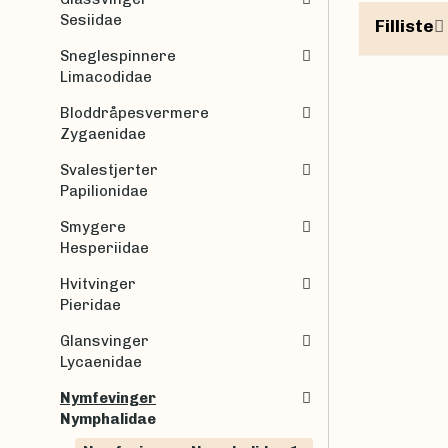
Sesiidae
Filliste
Sneglespinnere
Limacodidae
Bloddråpesvermere
Zygaenidae
Svalestjerter
Papilionidae
Smygere
Hesperiidae
Hvitvinger
Pieridae
Glansvinger
Lycaenidae
Nymfevinger
Nymphalidae