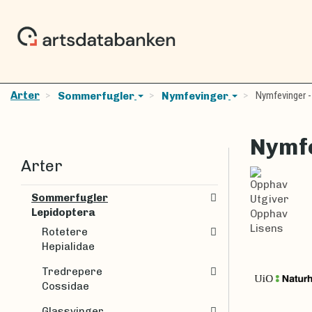
Arter
Nymfevinger -
Sommerfugler
Nymfevinger
Nymfe
Arter
Opphav
Sommerfugler
Utgiver
Lepidoptera
Opphav
Lisens
Rotetere
Hepialidae
Tredrepere
Cossidae
Glassvinger