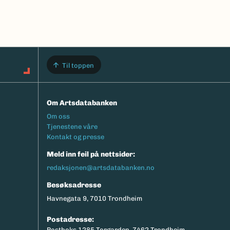
Til toppen
Om Artsdatabanken
Footermeny
Om oss
Tjenestene våre
Kontakt og presse
Meld inn feil på nettsider:
redaksjonen@artsdatabanken.no
Besøksadresse
Havnegata 9, 7010 Trondheim
Postadresse:
Postboks 1285 Torgarden, 7462 Trondheim