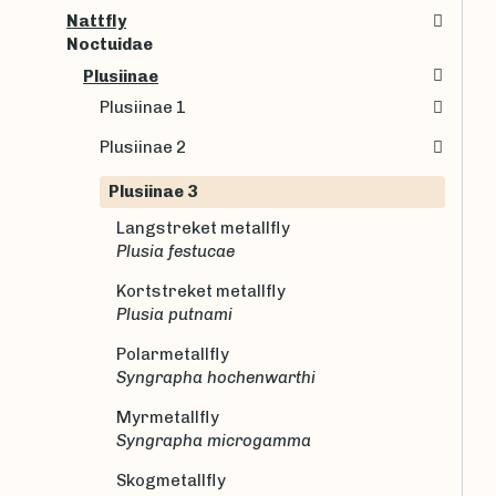
Nattfly
Noctuidae
Plusiinae
Plusiinae 1
Plusiinae 2
Plusiinae 3
Langstreket metallfly
Plusia festucae
Kortstreket metallfly
Plusia putnami
Polarmetallfly
Syngrapha hochenwarthi
Myrmetallfly
Syngrapha microgamma
Skogmetallfly