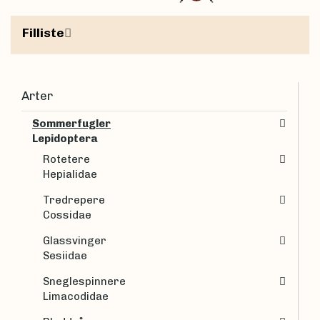
Filliste
Arter
Sommerfugler
Lepidoptera
Rotetere
Hepialidae
Tredrepere
Cossidae
Glassvinger
Sesiidae
Sneglespinnere
Limacodidae