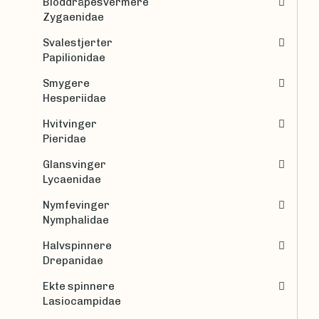
Bloddråpesvermere
Zygaenidae
Svalestjerter
Papilionidae
Smygere
Hesperiidae
Hvitvinger
Pieridae
Glansvinger
Lycaenidae
Nymfevinger
Nymphalidae
Halvspinnere
Drepanidae
Ekte spinnere
Lasiocampidae