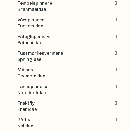
Tempelspinnere
Brahmaeidae
Vårspinnere
Endromidae
Påfuglspinnere
Saturniidae
Tussmørkesvermere
Sphingidae
Målere
Geometridae
Tannspinnere
Notodontidae
Praktfly
Erebidae
Båtfly
Nolidae