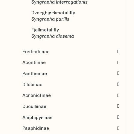
Syngrapha interrogationis
Dvergbjørkmetallfly
Syngrapha parilis
Fjellmetallfly
Syngrapha diasema
Eustrotiinae
Acontiinae
Pantheinae
Dilobinae
Acronictinae
Cuculliinae
Amphipyrinae
Psaphidinae