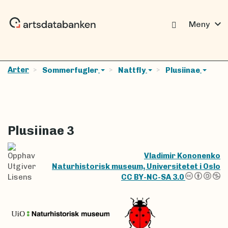
expand_more
Meny
Arter
Sommerfugler
Nattfly
Plusiinae
Plusiinae 3
Opphav
Vladimir Kononenko
Utgiver
Naturhistorisk museum, Universitetet i Oslo
Lisens
CC BY-NC-SA 3.0